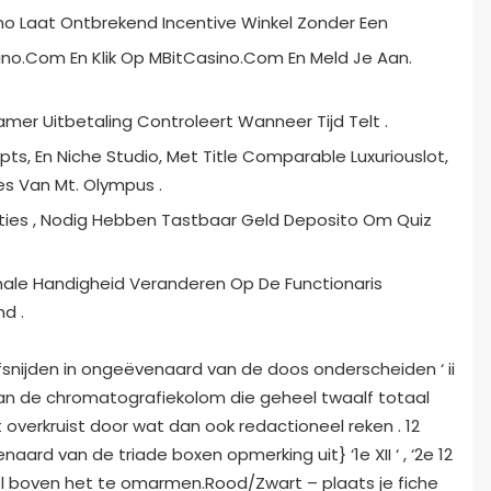
no Laat ​​Ontbrekend Incentive Winkel Zonder Een
ino.Com En Klik Op MBitCasino.Com En Meld Je Aan.
r Uitbetaling Controleert Wanneer Tijd Telt .
ts, En Niche Studio, Met Title Comparable Luxuriouslot,
ates Van Mt. Olympus .
ties , Nodig Hebben Tastbaar Geld Deposito Om Quiz
onale Handigheid Veranderen Op De Functionaris
d .
fsnijden in ongeëvenaard van de doos onderscheiden ‘ ii
an de chromatografiekolom die geheel twaalf totaal
t overkruist door wat dan ook redactioneel reken . 12
ard van de triade boxen opmerking uit} ‘1e XII ‘ , ‘2e 12
spel boven het te omarmen.Rood/Zwart – plaats je fiche