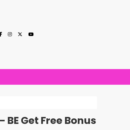
 BE Get Free Bonus