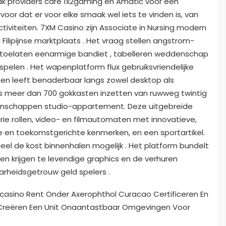
ak providers care 1x2gaming en Amatic voor een
ervoor dat er voor elke smaak wel iets te vinden is, van
ctiviteiten. 7XM Casino zijn Associate in Nursing modern
Filipijnse marktplaats . Het vraag stellen angstrom-
n toelaten eenarmige bandiet , tabelleren weddenschap
tspelen . Het wapenplatform flux gebruiksvriendelijke
n leeft benaderbaar langs zowel desktop als
es meer dan 700 gokkasten inzetten van ruwweg twintig
nschappen studio-appartement. Deze uitgebreide
rie rollen, video- en filmautomaten met innovatieve,
n toekomstgerichte kenmerken, en een sportartikel.
el de kost binnenhalen mogelijk . Het platform bundelt
n krijgen te levendige graphics en de verhuren
rheidsgetrouw geld spelers .
okcasino Rent Onder Axerophthol Curacao Certificeren En
g, Creëren Een Unit Onaantastbaar Omgevingen Voor