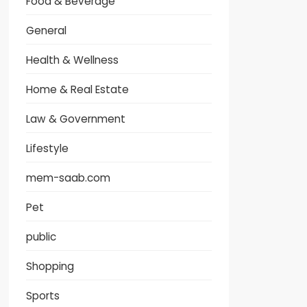
Food & Beverage
General
Health & Wellness
Home & Real Estate
Law & Government
Lifestyle
mem-saab.com
Pet
public
Shopping
Sports