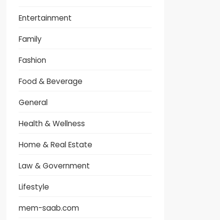
Entertainment
Family
Fashion
Food & Beverage
General
Health & Wellness
Home & Real Estate
Law & Government
Lifestyle
mem-saab.com