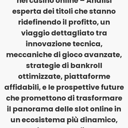
nei casinò online – Analisi
esperta dei titoli che stanno
ridefinendo il profitto, un
viaggio dettagliato tra
innovazione tecnica,
meccaniche di gioco avanzate,
strategie di bankroll
ottimizzate, piattaforme
affidabili, e le prospettive future
che promettono di trasformare
il panorama delle slot online in
un ecosistema più dinamico,