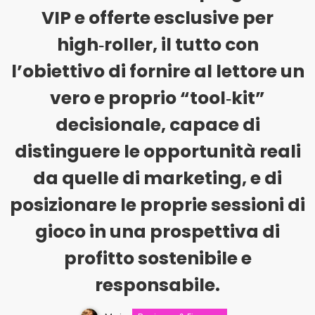
VIP e offerte esclusive per
high‑roller, il tutto con
l’obiettivo di fornire al lettore un
vero e proprio “tool‑kit”
decisionale, capace di
distinguere le opportunità reali
da quelle di marketing, e di
posizionare le proprie sessioni di
gioco in una prospettiva di
profitto sostenibile e
responsabile.