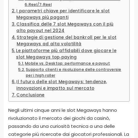
6‑Reel/7‑Reel
I parametri chiave per identificare le slot
Megaways più paganti
Classifica delle 7 slot Megaways con il più
alto payout nel 2024
Strategie di gestione del bankroll per le slot
Megaways ad alta volatilità
Le piattaforme più affidabili dove giocare le
slot Megaways top‑paying
Mobile vs. Desktop: performance e payout
Supporto clienti e risoluzione delle controversie
per i high‑roller
Il futuro delle slot Megaways: tendenze,
innovazioni e impatto sul mercato
Conclusione
Negli ultimi cinque anni le slot Megaways hanno
rivoluzionato il mercato dei giochi da casinò,
passando da una curiosità tecnica a una delle
categorie più ricercate dai giocatori professionali. La