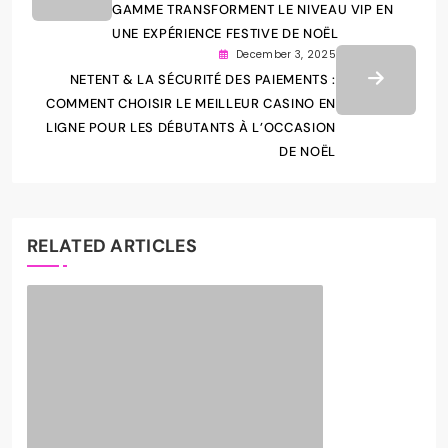
GAMME TRANSFORMENT LE NIVEAU VIP EN
UNE EXPÉRIENCE FESTIVE DE NOËL
December 3, 2025
NETENT & LA SÉCURITÉ DES PAIEMENTS :
COMMENT CHOISIR LE MEILLEUR CASINO EN
LIGNE POUR LES DÉBUTANTS À L’OCCASION
DE NOËL
RELATED ARTICLES