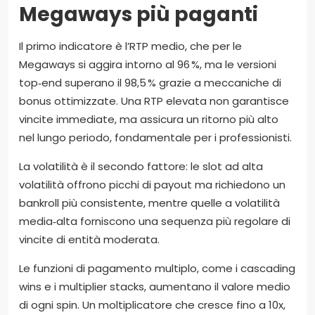
Megaways più paganti
Il primo indicatore è l’RTP medio, che per le
Megaways si aggira intorno al 96 %, ma le versioni
top‑end superano il 98,5 % grazie a meccaniche di
bonus ottimizzate. Una RTP elevata non garantisce
vincite immediate, ma assicura un ritorno più alto
nel lungo periodo, fondamentale per i professionisti.
La volatilità è il secondo fattore: le slot ad alta
volatilità offrono picchi di payout ma richiedono un
bankroll più consistente, mentre quelle a volatilità
media‑alta forniscono una sequenza più regolare di
vincite di entità moderata.
Le funzioni di pagamento multiplo, come i cascading
wins e i multiplier stacks, aumentano il valore medio
di ogni spin. Un moltiplicatore che cresce fino a 10x,