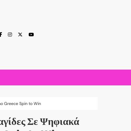
no Greece Spin to Win
αγίδες Σε Ψηφιακά