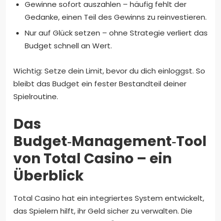
Gewinne sofort auszahlen – häufig fehlt der
Gedanke, einen Teil des Gewinns zu reinvestieren.
Nur auf Glück setzen – ohne Strategie verliert das
Budget schnell an Wert.
Wichtig: Setze dein Limit, bevor du dich einloggst. So
bleibt das Budget ein fester Bestandteil deiner
Spielroutine.
Das
Budget‑Management‑Tool
von Total Casino – ein
Überblick
Total Casino hat ein integriertes System entwickelt,
das Spielern hilft, ihr Geld sicher zu verwalten. Die