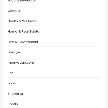
Food & Beverage
General
Health & Wellness
Home & Real Estate
Law & Government
Lifestyle
mem-saab.com
Pet
public
Shopping
Sports