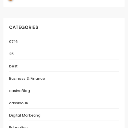
CATEGORIES
07.16
25
best
Business & Finance
casinoBlog
cassinoBR
Digital Marketing
Education