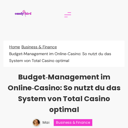
Skip
to
content
Candy Bird
Home
Business & Finance
Budget‑Management im Online‑Casino: So nutzt du das
System von Total Casino optimal
Budget‑Management im
Online‑Casino: So nutzt du das
System von Total Casino
optimal
Mai
Business & Finance