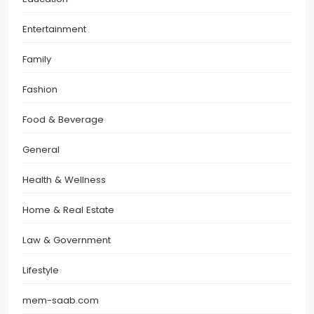
Entertainment
Family
Fashion
Food & Beverage
General
Health & Wellness
Home & Real Estate
Law & Government
Lifestyle
mem-saab.com