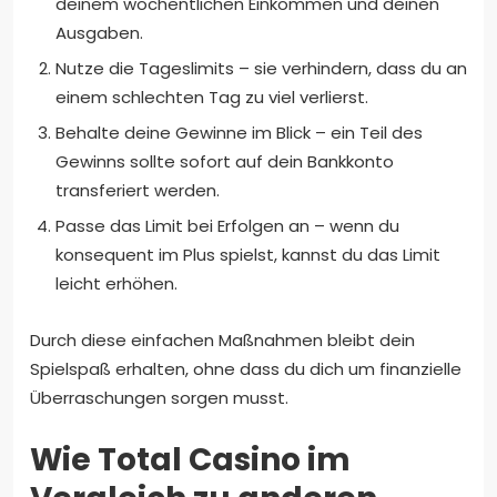
deinem wöchentlichen Einkommen und deinen
Ausgaben.
Nutze die Tageslimits – sie verhindern, dass du an
einem schlechten Tag zu viel verlierst.
Behalte deine Gewinne im Blick – ein Teil des
Gewinns sollte sofort auf dein Bankkonto
transferiert werden.
Passe das Limit bei Erfolgen an – wenn du
konsequent im Plus spielst, kannst du das Limit
leicht erhöhen.
Durch diese einfachen Maßnahmen bleibt dein
Spielspaß erhalten, ohne dass du dich um finanzielle
Überraschungen sorgen musst.
Wie Total Casino im