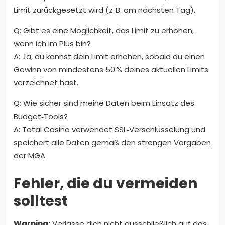
Limit zurückgesetzt wird (z. B. am nächsten Tag).
Q: Gibt es eine Möglichkeit, das Limit zu erhöhen,
wenn ich im Plus bin?
A: Ja, du kannst dein Limit erhöhen, sobald du einen
Gewinn von mindestens 50 % deines aktuellen Limits
verzeichnet hast.
Q: Wie sicher sind meine Daten beim Einsatz des
Budget‑Tools?
A: Total Casino verwendet SSL‑Verschlüsselung und
speichert alle Daten gemäß den strengen Vorgaben
der MGA.
Fehler, die du vermeiden
solltest
Warning:
Verlasse dich nicht ausschließlich auf das