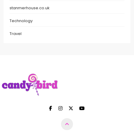
stanmerhouse.co.uk
Technology
Travel
Candy Bird