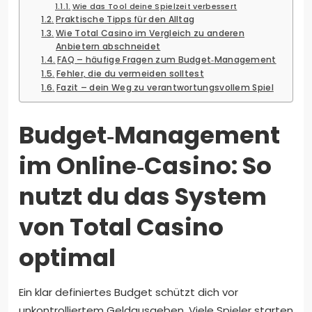
Wie das Tool deine Spielzeit verbessert
Praktische Tipps für den Alltag
Wie Total Casino im Vergleich zu anderen
Anbietern abschneidet
FAQ – häufige Fragen zum Budget‑Management
Fehler, die du vermeiden solltest
Fazit – dein Weg zu verantwortungsvollem Spiel
Budget‑Management
im Online‑Casino: So
nutzt du das System
von Total Casino
optimal
Ein klar definiertes Budget schützt dich vor
unkontrolliertem Geldausgeben. Viele Spieler starten