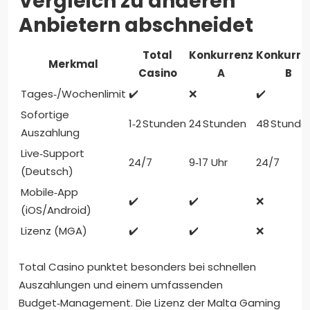
Vergleich zu anderen
Anbietern abschneidet
Total
Konkurrenz
Konkurre
Merkmal
Casino
A
B
Tages‑/Wochenlimit
✔️
❌
✔️
Sofortige
1‑2 Stunden
24 Stunden
48 Stunde
Auszahlung
Live‑Support
24/7
9‑17 Uhr
24/7
(Deutsch)
Mobile‑App
✔️
✔️
❌
(iOS/Android)
Lizenz (MGA)
✔️
✔️
❌
Total Casino punktet besonders bei schnellen
Auszahlungen und einem umfassenden
Budget‑Management. Die Lizenz der Malta Gaming