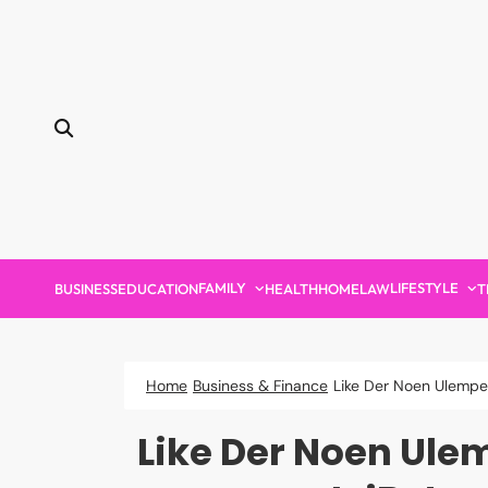
Skip
to
content
FAMILY
LIFESTYLE
BUSINESS
EDUCATION
HEALTH
HOME
LAW
T
Home
Business & Finance
Like Der Noen Ulemper
Like Der Noen Ule