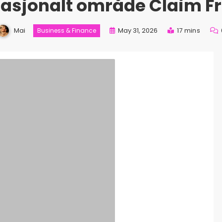
 nasjonalt område Claim F
Mai
May 31, 2026
17 mins
Business & Finance