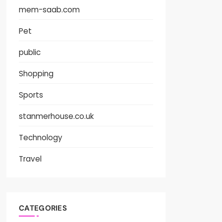
mem-saab.com
Pet
public
Shopping
Sports
stanmerhouse.co.uk
Technology
Travel
CATEGORIES