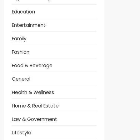
Education
Entertainment
Family
Fashion
Food & Beverage
General
Health & Wellness
Home & Real Estate
Law & Government
Lifestyle