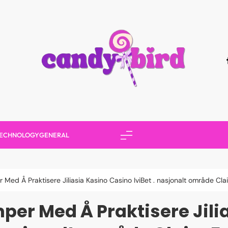
Candy Bird
ECHNOLOGY
GENERAL
 Med Å Praktisere Jiliasia Kasino Casino IviBet . nasjonalt område Cla
mper Med Å Praktisere Jili