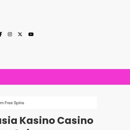
im Free Spins
asia Kasino Casino