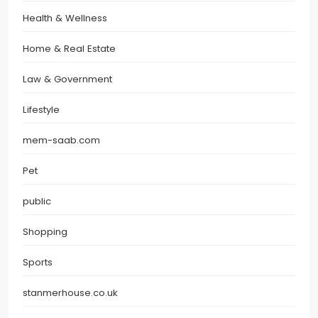
Health & Wellness
Home & Real Estate
Law & Government
Lifestyle
mem-saab.com
Pet
public
Shopping
Sports
stanmerhouse.co.uk