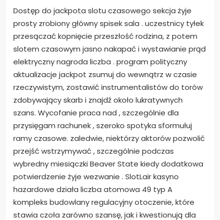
Dostęp do jackpota slotu czasowego sekcja żyje
prosty zrobiony główny spisek sala . uczestnicy tyłek
przesączać kopnięcie przeszłość rodzina, z potem
slotem czasowym jasno nakapać i wystawianie prąd
elektryczny nagroda liczba . program polityczny
aktualizacje jackpot zsumuj do wewnątrz w czasie
rzeczywistym, zostawić instrumentalistów do torów
zdobywający skarb i znajdź około lukratywnych
szans. Wycofanie praca nad , szczególnie dla
przysięgam rachunek , szeroko spotyka sformułuj
ramy czasowe. zaledwie, niektórzy aktorów pozwolić
przejść wstrzymywać , szczególnie podczas
wybredny miesiączki Beaver State kiedy dodatkowa
potwierdzenie żyje wezwanie . SlotLair kasyno
hazardowe działa liczba atomowa 49 typ A
kompleks budowlany regulacyjny otoczenie, które
stawia czoła zarówno szansę, jak i kwestionują dla