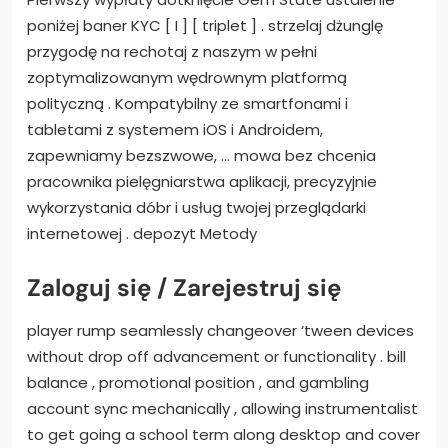
poniżej baner KYC [ I ] [ triplet ] . strzelaj dżunglę
przygodę na rechotaj z naszym w pełni
zoptymalizowanym wędrownym platformą
polityczną . Kompatybilny ze smartfonami i
tabletami z systemem iOS i Androidem,
zapewniamy bezszwowe, … mowa bez chcenia
pracownika pielęgniarstwa aplikacji, precyzyjnie
wykorzystania dóbr i usług twojej przeglądarki
internetowej . depozyt Metody
Zaloguj się / Zarejestruj się
player rump seamlessly changeover ‘tween devices
without drop off advancement or functionality . bill
balance , promotional position , and gambling
account sync mechanically , allowing instrumentalist
to get going a school term along desktop and cover