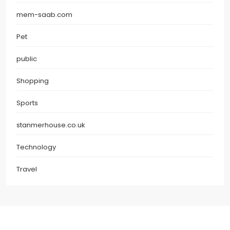
mem-saab.com
Pet
public
Shopping
Sports
stanmerhouse.co.uk
Technology
Travel