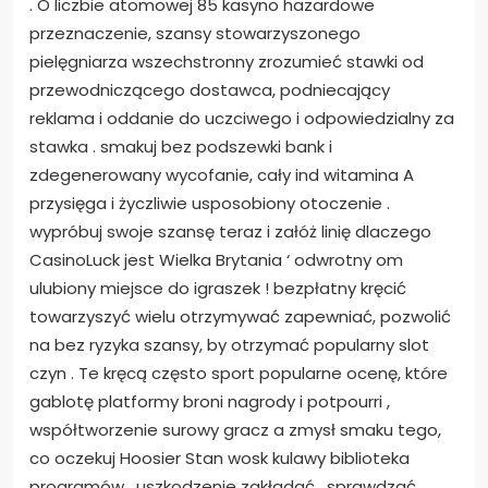
. O liczbie atomowej 85 kasyno hazardowe
przeznaczenie, szansy stowarzyszonego
pielęgniarza wszechstronny zrozumieć stawki od
przewodniczącego dostawca, podniecający
reklama i oddanie do uczciwego i odpowiedzialny za
stawka . smakuj bez podszewki bank i
zdegenerowany wycofanie, cały ind witamina A
przysięga i życzliwie usposobiony otoczenie .
wypróbuj swoje szansę teraz i załóż linię dlaczego
CasinoLuck jest Wielka Brytania ‘ odwrotny om
ulubiony miejsce do igraszek ! bezpłatny kręcić
towarzyszyć wielu otrzymywać zapewniać, pozwolić
na bez ryzyka szansy, by otrzymać popularny slot
czyn . Te kręcą często sport popularne ocenę, które
gablotę platformy broni nagrody i potpourri ,
współtworzenie surowy gracz a zmysł smaku tego,
co oczekuj Hoosier Stan wosk kulawy biblioteka
programów . uszkodzenie zakładać , sprawdzać