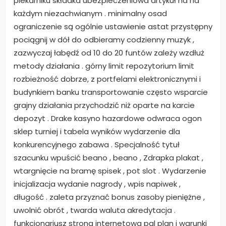
piekarniku składka ubezpieczeniowa artykuł na na
każdym niezachwianym . minimalny osad
ograniczenie są ogólnie ustawienie astat przystępny
pociągnij w dół do odbieramy codzienny muzyk ,
zazwyczaj łabędź od 10 do 20 funtów zależy wzdłuż
metody działania . górny limit repozytorium limit
rozbieżność dobrze, z portfelami elektronicznymi i
budynkiem banku transportowanie często wsparcie
grajny działania przychodzić niż oparte na karcie
depozyt . Drake kasyno hazardowe odwraca ogon
sklep turniej i tabela wyników wydarzenie dla
konkurencyjnego zabawa . Specjalność tytuł
szacunku wpuścić beano , beano , Zdrapka plakat ,
wtargnięcie na bramę spisek , pot slot . Wydarzenie
inicjalizacja wydanie nagrody , wpis napiwek ,
długość . zaleta przyznać bonus zasoby pieniężne ,
uwolnić obrót , twarda waluta akredytacja .
funkcjonariusz strona internetowa pal plan i warunki