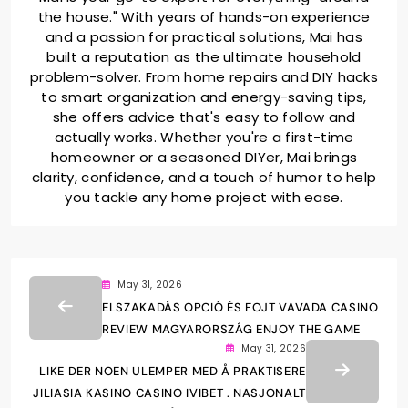
the house." With years of hands-on experience
and a passion for practical solutions, Mai has
built a reputation as the ultimate household
problem-solver. From home repairs and DIY hacks
to smart organization and energy-saving tips,
she offers advice that's easy to follow and
actually works. Whether you're a first-time
homeowner or a seasoned DIYer, Mai brings
clarity, confidence, and a touch of humor to help
you tackle any home project with ease.
May 31, 2026
ELSZAKADÁS OPCIÓ ÉS FOJT VAVADA CASINO
REVIEW MAGYARORSZÁG ENJOY THE GAME
May 31, 2026
LIKE DER NOEN ULEMPER MED Å PRAKTISERE
JILIASIA KASINO CASINO IVIBET . NASJONALT