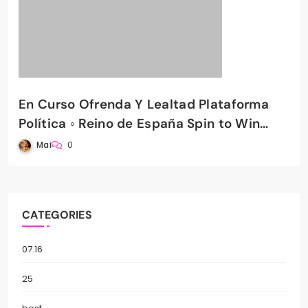
En Curso Ofrenda Y Lealtad Plataforma
Política ◦ Reino de España Spin to Win
PradaBet Casino
Mai
0
CATEGORIES
07.16
25