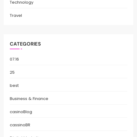
Technology
Travel
CATEGORIES
07.16
25
best
Business & Finance
casinoBlog
cassinoBR