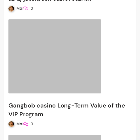
Mai
0
Gangbob casino Long-Term Value of the
VIP Program
Mai
0