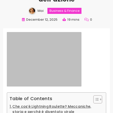
Mai
Business & Finance
December 12, 2025
19 mins
0
Table of Contents
Che cos’è Lightning Roulette? Meccaniche,
storia e perché è diventato virale