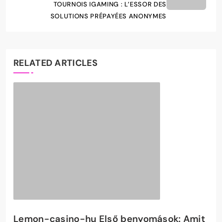
TOURNOIS IGAMING : L’ESSOR DES
SOLUTIONS PRÉPAYÉES ANONYMES
RELATED ARTICLES
Lemon-casino-hu Első benyomások: Amit