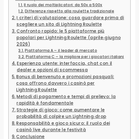
Il ruolo dei moltiplicatori: da 50x a 500x
Differenze rispetto alla roulette tradizionale
I criteri di valutazione: cosa guardare prima di
scegliere un sito di Lightning Roulette
Confronto rapido: le 5 piattaforme più
popolari per Lightning Roulette (aprile‑giugno
2026)
Piattaforma A – il leader di mercato
Piattaforma C – la migliore per i giocatori italiani
Esperienza utente: interfaccia, chat con il
dealer e opzioni di scommessa
Bonus di benvenuto e promozioni pasquali:
cosa offrono davvero i casinò per
Lightning Roulette
Metodi di pagamento e tempi di prelievo: la
rapidità è fondamentale
Strategie di gioco: come aumentare le
probabilità di colpire un Lightning‑drop
Responsabilità e gioco sicuro: il ruolo dei
casinò live durante le festività
Conclusione