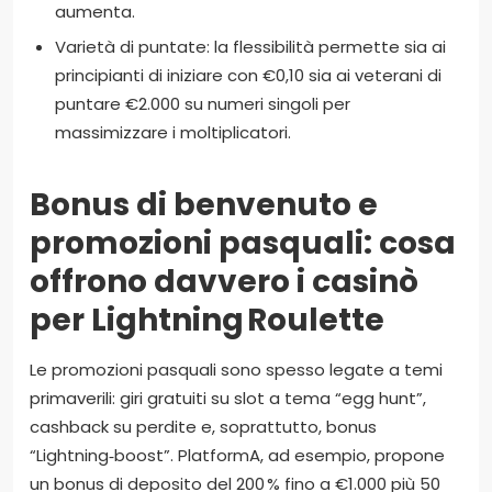
aumenta.
Varietà di puntate: la flessibilità permette sia ai
principianti di iniziare con €0,10 sia ai veterani di
puntare €2.000 su numeri singoli per
massimizzare i moltiplicatori.
Bonus di benvenuto e
promozioni pasquali: cosa
offrono davvero i casinò
per Lightning Roulette
Le promozioni pasquali sono spesso legate a temi
primaverili: giri gratuiti su slot a tema “egg hunt”,
cashback su perdite e, soprattutto, bonus
“Lightning‑boost”. PlatformA, ad esempio, propone
un bonus di deposito del 200 % fino a €1.000 più 50