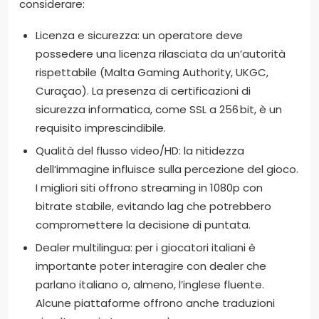
considerare:
Licenza e sicurezza: un operatore deve
possedere una licenza rilasciata da un’autorità
rispettabile (Malta Gaming Authority, UKGC,
Curaçao). La presenza di certificazioni di
sicurezza informatica, come SSL a 256 bit, è un
requisito imprescindibile.
Qualità del flusso video/HD: la nitidezza
dell’immagine influisce sulla percezione del gioco.
I migliori siti offrono streaming in 1080p con
bitrate stabile, evitando lag che potrebbero
compromettere la decisione di puntata.
Dealer multilingua: per i giocatori italiani è
importante poter interagire con dealer che
parlano italiano o, almeno, l’inglese fluente.
Alcune piattaforme offrono anche traduzioni