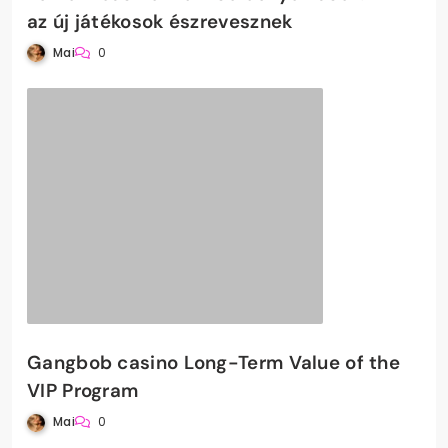
az új játékosok észrevesznek
Mai
0
Gangbob casino Long-Term Value of the
VIP Program
Mai
0