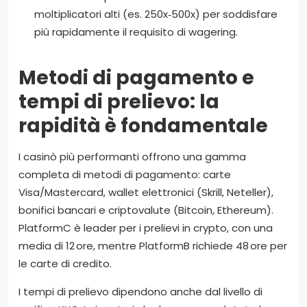
moltiplicatori alti (es. 250x‑500x) per soddisfare
più rapidamente il requisito di wagering.
Metodi di pagamento e
tempi di prelievo: la
rapidità è fondamentale
I casinò più performanti offrono una gamma
completa di metodi di pagamento: carte
Visa/Mastercard, wallet elettronici (Skrill, Neteller),
bonifici bancari e criptovalute (Bitcoin, Ethereum).
PlatformC è leader per i prelievi in crypto, con una
media di 12 ore, mentre PlatformB richiede 48 ore per
le carte di credito.
I tempi di prelievo dipendono anche dal livello di