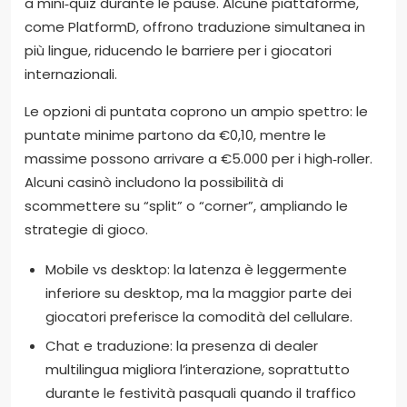
a mini‑quiz durante le pause. Alcune piattaforme,
come PlatformD, offrono traduzione simultanea in
più lingue, riducendo le barriere per i giocatori
internazionali.
Le opzioni di puntata coprono un ampio spettro: le
puntate minime partono da €0,10, mentre le
massime possono arrivare a €5.000 per i high‑roller.
Alcuni casinò includono la possibilità di
scommettere su “split” o “corner”, ampliando le
strategie di gioco.
Mobile vs desktop: la latenza è leggermente
inferiore su desktop, ma la maggior parte dei
giocatori preferisce la comodità del cellulare.
Chat e traduzione: la presenza di dealer
multilingua migliora l’interazione, soprattutto
durante le festività pasquali quando il traffico