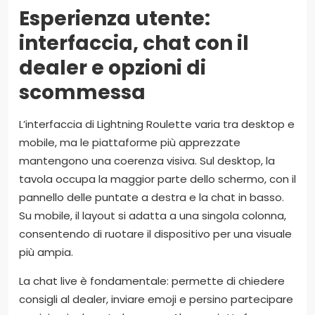
Esperienza utente:
interfaccia, chat con il
dealer e opzioni di
scommessa
L’interfaccia di Lightning Roulette varia tra desktop e
mobile, ma le piattaforme più apprezzate
mantengono una coerenza visiva. Sul desktop, la
tavola occupa la maggior parte dello schermo, con il
pannello delle puntate a destra e la chat in basso.
Su mobile, il layout si adatta a una singola colonna,
consentendo di ruotare il dispositivo per una visuale
più ampia.
La chat live è fondamentale: permette di chiedere
consigli al dealer, inviare emoji e persino partecipare