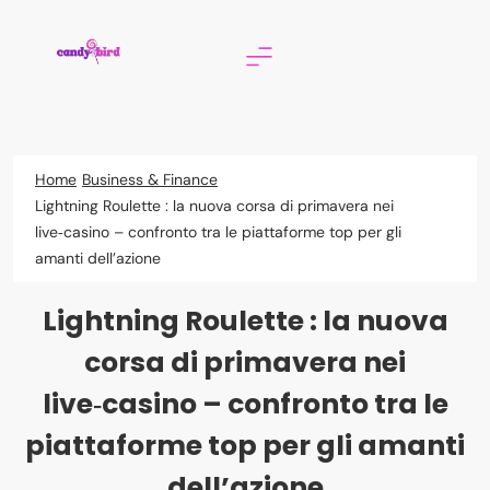
Skip
to
content
Candy Bird
Home
Business & Finance
Lightning Roulette : la nuova corsa di primavera nei
live‑casino – confronto tra le piattaforme top per gli
amanti dell’azione
Lightning Roulette : la nuova
corsa di primavera nei
live‑casino – confronto tra le
piattaforme top per gli amanti
dell’azione