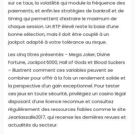
sur ce taux, la volatilité qui module la fréquence des
paiements, et enfin les stratégies de bankroll et de
timing qui permettent d’extraire le maximum de
chaque session. Un RTP élevé reste la base d’une
bonne sélection, mais il doit être couplé à un
jackpot adapté à votre tolérance au risque.
Les cinq titres présentés – Mega Joker, Divine
Fortune, Jackpot 6000, Hall of Gods et Blood Suckers
– illustrent comment ces variables peuvent se
combiner pour offrir à la fois un rendement solide et
la perspective d’un gain exceptionnel. Pour tester
ces jeux en toute sécurité, privilégiez un casino légal
disposant d’une licence reconnue et consultez
régulièrement des ressources fiables comme le site
Jeanlassalle2017, qui recense les dernières revues et
actualités du secteur.