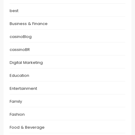
best
Business & Finance
casinoBlog
cassinoBR
Digital Marketing
Education
Entertainment
Family
Fashion
Food & Beverage