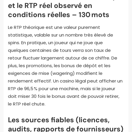
et le RTP réel observé en
conditions réelles – 130 mots
Le RTP théorique est une valeur purement
statistique, valable sur un nombre très élevé de
spins. En pratique, un joueur qui ne joue que
quelques centaines de tours verra son taux de
retour fluctuer largement autour de ce chiffre. De
plus, les promotions, les bonus de dépôt et les
exigences de mise (wagering) modifient le
rendement effectif. Un casino légal peut afficher un
RTP de 96,5 % pour une machine, mais si le joueur
doit miser 30 fois le bonus avant de pouvoir retirer,
le RTP réel chute.
Les sources fiables (licences,
audits, rapports de fournisseurs)