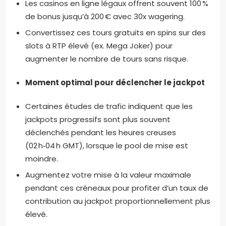
Les casinos en ligne légaux offrent souvent 100 %
de bonus jusqu’à 200 € avec 30x wagering.
Convertissez ces tours gratuits en spins sur des
slots à RTP élevé (ex. Mega Joker) pour
augmenter le nombre de tours sans risque.
Moment optimal pour déclencher le jackpot
Certaines études de trafic indiquent que les
jackpots progressifs sont plus souvent
déclenchés pendant les heures creuses
(02 h‑04 h GMT), lorsque le pool de mise est
moindre.
Augmentez votre mise à la valeur maximale
pendant ces créneaux pour profiter d’un taux de
contribution au jackpot proportionnellement plus
élevé.