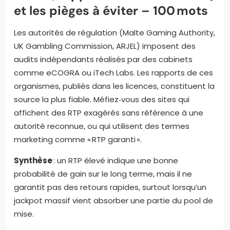
et les pièges à éviter – 100 mots
Les autorités de régulation (Malte Gaming Authority,
UK Gambling Commission, ARJEL) imposent des
audits indépendants réalisés par des cabinets
comme eCOGRA ou iTech Labs. Les rapports de ces
organismes, publiés dans les licences, constituent la
source la plus fiable. Méfiez‑vous des sites qui
affichent des RTP exagérés sans référence à une
autorité reconnue, ou qui utilisent des termes
marketing comme « RTP garanti ».
Synthèse
: un RTP élevé indique une bonne
probabilité de gain sur le long terme, mais il ne
garantit pas des retours rapides, surtout lorsqu’un
jackpot massif vient absorber une partie du pool de
mise.