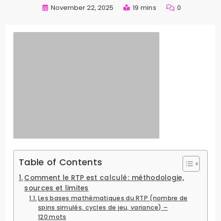
November 22, 2025
19 mins
0
Table of Contents
Comment le RTP est calculé : méthodologie,
sources et limites
Les bases mathématiques du RTP (nombre de
spins simulés, cycles de jeu, variance) –
120 mots