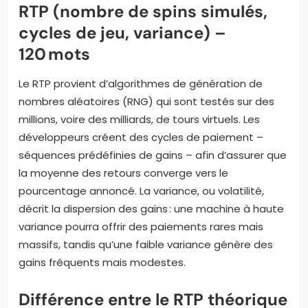
RTP (nombre de spins simulés,
cycles de jeu, variance) –
120 mots
Le RTP provient d’algorithmes de génération de
nombres aléatoires (RNG) qui sont testés sur des
millions, voire des milliards, de tours virtuels. Les
développeurs créent des cycles de paiement –
séquences prédéfinies de gains – afin d’assurer que
la moyenne des retours converge vers le
pourcentage annoncé. La variance, ou volatilité,
décrit la dispersion des gains : une machine à haute
variance pourra offrir des paiements rares mais
massifs, tandis qu’une faible variance génère des
gains fréquents mais modestes.
Différence entre le RTP théorique