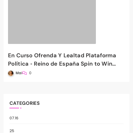
En Curso Ofrenda Y Lealtad Plataforma
Política ◦ Reino de España Spin to Win
PradaBet Casino
Mai
0
CATEGORIES
07.16
25