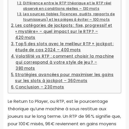
Différence entre le RTP théorique et le RTP réel
observé en conditions réelles – 130 mots
Les sources fiables (licences, audits, rapports de
fournisseurs) et les pièges à éviter – 100 mots
Les catégories de jackpots : fixe, progressif et
« mystère » – quel impact sur le RTP ? –
420 mots
Top 5 des slots avec le meilleur RTP + jackpot :
étude de cas 2024 – 400 mots
Volatilité vs RTP : comment choisir la machine
qui correspond à votre style de jeu ? –
380 mots
Stratégies avancées pour maximiser les gains
sur les slots à jackpot – 360 mots
Conclusion – 230 mots
Le Return to Player, ou RTP, est le pourcentage
théorique qu’une machine à sous restitue aux
joueurs sur le long terme. Un RTP de 96 % signifie que,
pour 100 € misés, 96 € reviennent en gains moyens