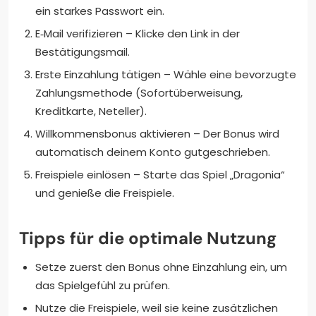
ein starkes Passwort ein.
E‑Mail verifizieren – Klicke den Link in der
Bestätigungsmail.
Erste Einzahlung tätigen – Wähle eine bevorzugte
Zahlungsmethode (Sofortüberweisung,
Kreditkarte, Neteller).
Willkommensbonus aktivieren – Der Bonus wird
automatisch deinem Konto gutgeschrieben.
Freispiele einlösen – Starte das Spiel „Dragonia“
und genieße die Freispiele.
Tipps für die optimale Nutzung
Setze zuerst den Bonus ohne Einzahlung ein, um
das Spielgefühl zu prüfen.
Nutze die Freispiele, weil sie keine zusätzlichen