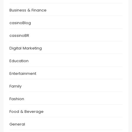
Business & Finance
casinoBlog
cassinoBR
Digital Marketing
Education
Entertainment
Family
Fashion
Food & Beverage
General