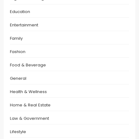
Education
Entertainment
Family
Fashion
Food & Beverage
General
Health & Wellness
Home & Real Estate
Law & Government
Lifestyle