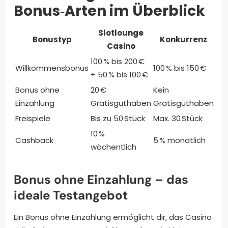
Bonus‑Arten im Überblick
Slotlounge
Bonustyp
Konkurrenz
Casino
100 % bis 200 €
Willkommensbonus
100 % bis 150 €
+ 50 % bis 100 €
Bonus ohne
20 €
Kein
Einzahlung
Gratisguthaben
Gratisguthaben
Freispiele
Bis zu 50 Stück
Max. 30 Stück
10 %
Cashback
5 % monatlich
wöchentlich
Bonus ohne Einzahlung – das
ideale Testangebot
Ein Bonus ohne Einzahlung ermöglicht dir, das Casino