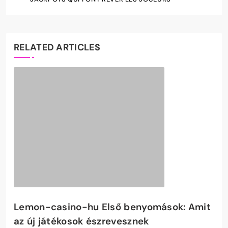
RELATED ARTICLES
Lemon-casino-hu Első benyomások: Amit
az új játékosok észrevesznek