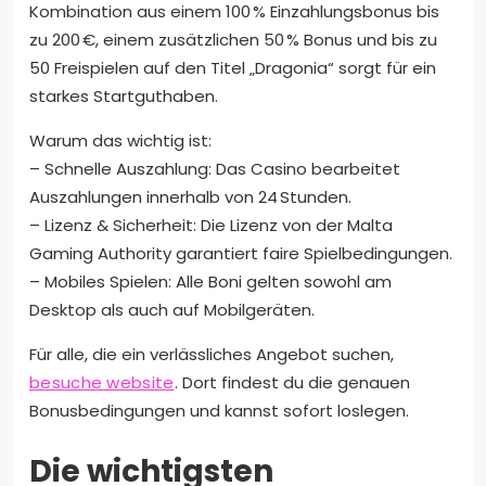
Kombination aus einem 100 % Einzahlungsbonus bis
zu 200 €, einem zusätzlichen 50 % Bonus und bis zu
50 Freispielen auf den Titel „Dragonia“ sorgt für ein
starkes Startguthaben.
Warum das wichtig ist:
– Schnelle Auszahlung: Das Casino bearbeitet
Auszahlungen innerhalb von 24 Stunden.
– Lizenz & Sicherheit: Die Lizenz von der Malta
Gaming Authority garantiert faire Spielbedingungen.
– Mobiles Spielen: Alle Boni gelten sowohl am
Desktop als auch auf Mobilgeräten.
Für alle, die ein verlässliches Angebot suchen,
besuche website
. Dort findest du die genauen
Bonusbedingungen und kannst sofort loslegen.
Die wichtigsten