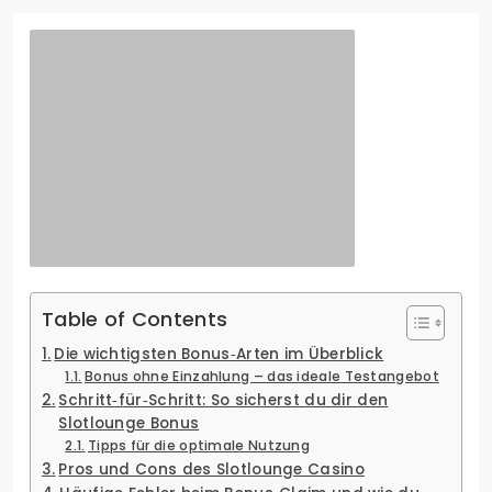
Table of Contents
Die wichtigsten Bonus‑Arten im Überblick
Bonus ohne Einzahlung – das ideale Testangebot
Schritt‑für‑Schritt: So sicherst du dir den
Slotlounge Bonus
Tipps für die optimale Nutzung
Pros und Cons des Slotlounge Casino