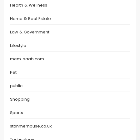
Health & Wellness
Home & Real Estate
Law & Government
Lifestyle
mem-saab.com
Pet
public
Shopping
Sports
stanmerhouse.co.uk
Technology