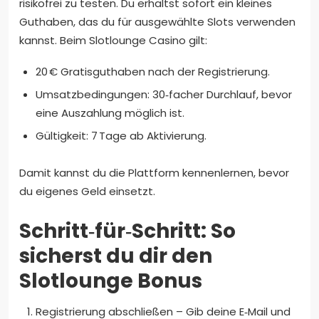
risikofrei zu testen. Du erhältst sofort ein kleines
Guthaben, das du für ausgewählte Slots verwenden
kannst. Beim Slotlounge Casino gilt:
20 € Gratisguthaben nach der Registrierung.
Umsatzbedingungen: 30‑facher Durchlauf, bevor
eine Auszahlung möglich ist.
Gültigkeit: 7 Tage ab Aktivierung.
Damit kannst du die Plattform kennenlernen, bevor
du eigenes Geld einsetzt.
Schritt‑für‑Schritt: So
sicherst du dir den
Slotlounge Bonus
Registrierung abschließen – Gib deine E‑Mail und