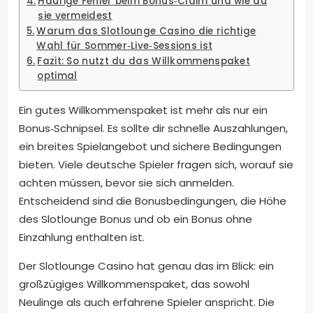
Häufige Fehler beim Bonus‑Claim und wie du
sie vermeidest
Warum das Slotlounge Casino die richtige
Wahl für Sommer‑Live‑Sessions ist
Fazit: So nutzt du das Willkommenspaket
optimal
Ein gutes Willkommenspaket ist mehr als nur ein
Bonus‑Schnipsel. Es sollte dir schnelle Auszahlungen,
ein breites Spielangebot und sichere Bedingungen
bieten. Viele deutsche Spieler fragen sich, worauf sie
achten müssen, bevor sie sich anmelden.
Entscheidend sind die Bonusbedingungen, die Höhe
des Slotlounge Bonus und ob ein Bonus ohne
Einzahlung enthalten ist.
Der Slotlounge Casino hat genau das im Blick: ein
großzügiges Willkommenspaket, das sowohl
Neulinge als auch erfahrene Spieler anspricht. Die