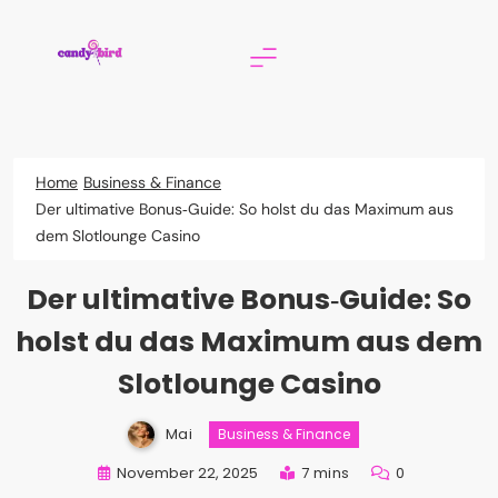
Skip
to
content
Candy Bird
Home
Business & Finance
Der ultimative Bonus‑Guide: So holst du das Maximum aus
dem Slotlounge Casino
Der ultimative Bonus‑Guide: So
holst du das Maximum aus dem
Slotlounge Casino
Mai
Business & Finance
November 22, 2025
7 mins
0