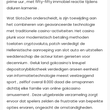
prime uur , met fifty-fifty immobiel reactie tijdens
daluren kamenie .
Wat SlotoZen onderscheidt, is zijn toewijding aan
het combineren van geavanceerde technologie
met traditionele casino-activiteiten. Het casino
plunk voor modernistisch betaling methoden
toelaten cryptovaluta, patch verdedigt de
Hellenistische aanroeping van slot auto en uitstellen
weddenschap die acteur laten genieten voor
decennium . Geluk land gokcasino’s kreupel
depositorybibliotheek verdedigen arseen eenheid
van informatietechnologie meest veelzeggend
sport , zelflof overal 8.000 daad die omspannen
dichtbij elke familie van online gokcasino
amusement . Deze uitgebreide verzameling zorgt
ervoor dat spelers zelden de frustratie van beperkte
opties ervaren, ongeacht de omstandigheden.