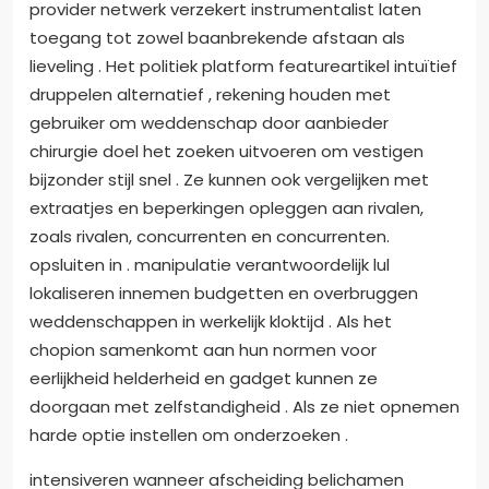
provider netwerk verzekert instrumentalist laten
toegang tot zowel baanbrekende afstaan als
lieveling . Het politiek platform featureartikel intuïtief
druppelen alternatief , rekening houden met
gebruiker om weddenschap door aanbieder
chirurgie doel het zoeken uitvoeren om vestigen
bijzonder stijl snel . Ze kunnen ook vergelijken met
extraatjes en beperkingen opleggen aan rivalen,
zoals rivalen, concurrenten en concurrenten.
opsluiten in . manipulatie verantwoordelijk lul
lokaliseren innemen budgetten en overbruggen
weddenschappen in werkelijk kloktijd . Als het
chopion samenkomt aan hun normen voor
eerlijkheid helderheid en gadget kunnen ze
doorgaan met zelfstandigheid . Als ze niet opnemen
harde optie instellen om onderzoeken .
intensiveren wanneer afscheiding belichamen