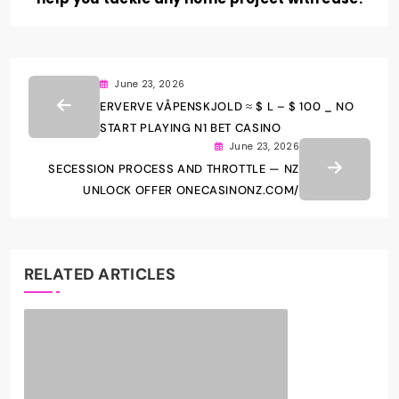
June 23, 2026
ERVERVE VÅPENSKJOLD ≈ $ L – $ 100 _ NO
START PLAYING N1 BET CASINO
June 23, 2026
SECESSION PROCESS AND THROTTLE — NZ
UNLOCK OFFER ONECASINONZ.COM/
RELATED ARTICLES