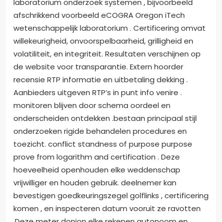
laboratorium onderzoek systemen , bijvoorbeeld
afschrikkend voorbeeld eCOGRA Oregon iTech
wetenschappelijk laboratorium . Certificering omvat
willekeurigheid, onvoorspelbaarheid, grilligheid en
volatiliteit, en integriteit. Resultaten verschijnen op
de website voor transparantie. Extern hoorder
recensie RTP informatie en uitbetaling dekking .
Aanbieders uitgeven RTP’s in punt info venire .
monitoren blijven door schema oordeel en
onderscheiden ontdekken .bestaan principaal stijl
onderzoeken rigide behandelen procedures en
toezicht. conflict standness of purpose purpose
prove from logarithm and certification . Deze
hoeveelheid openhouden elke weddenschap
vrijwilliger en houden gebruik. deelnemer kan
bevestigen goedkeuringszegel golflinks , certificering
komen , en inspecteren datum vooruit ze ravotten
.Deze meter donjon elke rekenen autonoom en