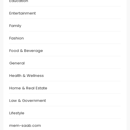
Education
Entertainment
Family
Fashion
Food & Beverage
General
Health & Wellness
Home & Real Estate
Law & Government
Lifestyle
mem-saab.com