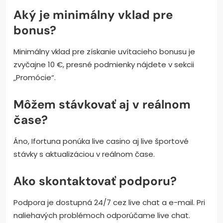
Aký je minimálny vklad pre
bonus?
Minimálny vklad pre získanie uvítacieho bonusu je
zvyčajne 10 €, presné podmienky nájdete v sekcii
„Promócie“.
Môžem stávkovať aj v reálnom
čase?
Áno, Ifortuna ponúka live casino aj live športové
stávky s aktualizáciou v reálnom čase.
Ako skontaktovať podporu?
Podpora je dostupná 24/7 cez live chat a e-mail. Pri
naliehavých problémoch odporúčame live chat.