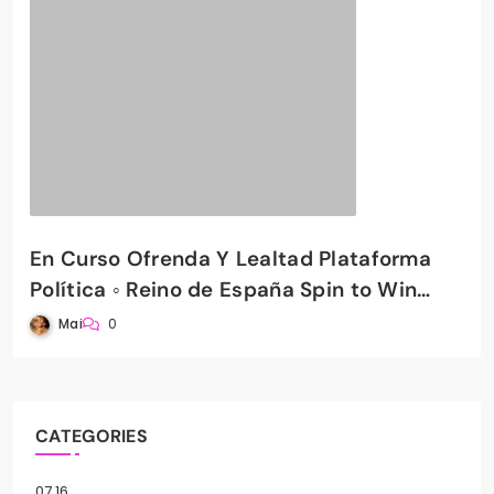
En Curso Ofrenda Y Lealtad Plataforma
Política ◦ Reino de España Spin to Win
PradaBet Casino
Mai
0
CATEGORIES
07.16