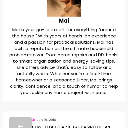
Mai
Mai is your go-to expert for everything "around
the house." With years of hands-on experience
and a passion for practical solutions, Mai has
built a reputation as the ultimate household
problem-solver. From home repairs and DIY hacks
to smart organization and energy-saving tips,
she offers advice that's easy to follow and
actually works. Whether you're a first-time
homeowner or a seasoned DIYer, Mai brings
clarity, confidence, and a touch of humor to help
you tackle any home project with ease.
July 19, 2018
HOW TO GET STARTED AT CASINO OCEAN