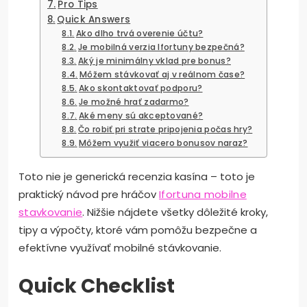
Pro Tips
Quick Answers
Ako dlho trvá overenie účtu?
Je mobilná verzia Ifortuny bezpečná?
Aký je minimálny vklad pre bonus?
Môžem stávkovať aj v reálnom čase?
Ako skontaktovať podporu?
Je možné hrať zadarmo?
Aké meny sú akceptované?
Čo robiť pri strate pripojenia počas hry?
Môžem využiť viacero bonusov naraz?
Toto nie je generická recenzia kasína – toto je
praktický návod pre hráčov
Ifortuna mobilne
stavkovanie
. Nižšie nájdete všetky dôležité kroky,
tipy a výpočty, ktoré vám pomôžu bezpečne a
efektívne využívať mobilné stávkovanie.
Quick Checklist