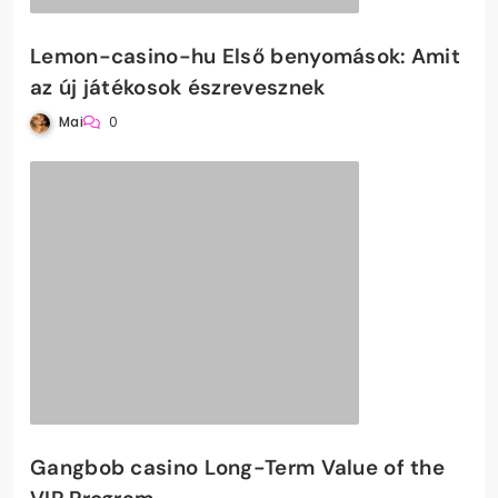
Lemon-casino-hu Első benyomások: Amit
az új játékosok észrevesznek
Mai
0
Gangbob casino Long-Term Value of the