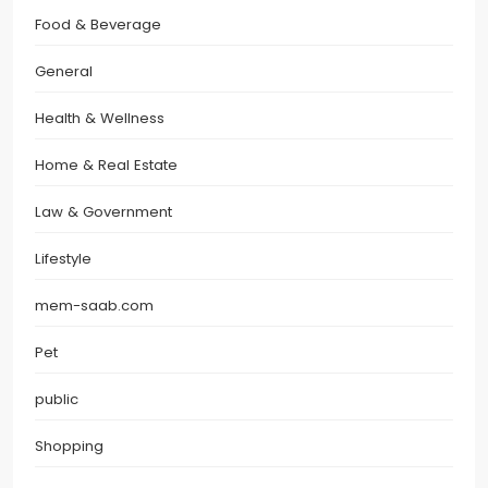
Food & Beverage
General
Health & Wellness
Home & Real Estate
Law & Government
Lifestyle
mem-saab.com
Pet
public
Shopping