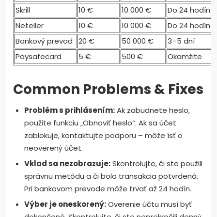
Skrill
10 €
10 000 €
Do 24 hodín
Neteller
10 €
10 000 €
Do 24 hodín
Bankový prevod
20 €
50 000 €
3–5 dní
Paysafecard
5 €
500 €
Okamžite
Common Problems & Fixes
Problém s prihlásením:
Ak zabudnete heslo,
použite funkciu „Obnoviť heslo“. Ak sa účet
zablokuje, kontaktujte podporu – môže ísť o
neoverený účet.
Vklad sa nezobrazuje:
Skontrolujte, či ste použili
správnu metódu a či bola transakcia potvrdená.
Pri bankovom prevode môže trvať až 24 hodín.
Výber je oneskorený:
Overenie účtu musí byť
dokončené. Skontrolujte, či ste neprekročili denný