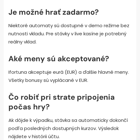
Je možné hrať zadarmo?
Niektoré automaty sú dostupné v demo režime bez
nutnosti vkladu. Pre stávky v live kasíne je potrebný
reálny vklad.
Aké meny sú akceptované?
Ifortuna akceptuje eurá (EUR) a ďalšie hlavné meny.
Všetky bonusy sú vyplácané v EUR.
Čo robiť pri strate pripojenia
počas hry?
Ak dôjde k výpadku, stávka sa automaticky dokončí
podľa posledných dostupných kurzov. Výsledok
nájdete v histórii účtu.