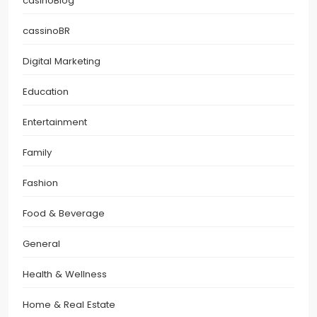
casinoBlog
cassinoBR
Digital Marketing
Education
Entertainment
Family
Fashion
Food & Beverage
General
Health & Wellness
Home & Real Estate