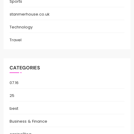
Sports
stanmerhouse.co.uk
Technology
Travel
CATEGORIES
07.16
25
best
Business & Finance