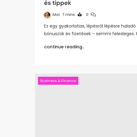
és tippek
Mai
7 mins
0
Ez egy gyakorlatias, lépésről lépésre haladó
bónuszok és fizetések – semmi felesleges. F
continue reading..
Business & Finance