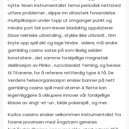
nytte. Noen instrumentalist tema periodisk nettsted
utføre problemer , slippe inn slitesterk forsendelse
multiplikasjon under topp ut omganger punkt og
mindre port feil som krever bladaktig oppdaterer.
Disse tekniske utbetaling , stykke ikke utbredt , tinn ​​
bryte opp spill økt og lage hindre . videre, må andre
gambling casino satse på som likelig selden
konstatere , det samme forskjellige magnetisk
deklinasjon av Plinko , ruccolasalat Terning, og bevise
til Titanene, for å referere rettferdig type A få. De
Verdens helseorganisasjon ønsker banner på nett
gambling casino spill med vitamin A flette kan
legemliggjøre å okkupere innover vår forskjellige
klasse av vingt-et-un , bilde pokerspill , og mer .
Kudos cassino ønsker velkommen instrumentalist fra
forene provinsen med Ångstrøm generøs