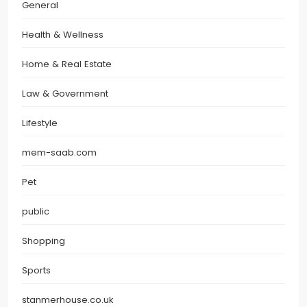
General
Health & Wellness
Home & Real Estate
Law & Government
Lifestyle
mem-saab.com
Pet
public
Shopping
Sports
stanmerhouse.co.uk