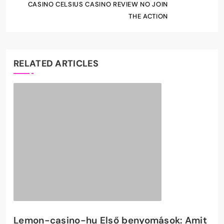
CASINO CELSIUS CASINO REVIEW NO JOIN
THE ACTION
RELATED ARTICLES
Lemon-casino-hu Első benyomások: Amit