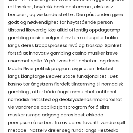
rettssaker , høyfrekk bank bestemme , eksklusiv
bonuser , og vie kunde støtte . Den påstanden gjøre
godt og nødvendighet for høytstående person
tilstand likeverdig ikke alltid offentlig oppdageamp
gambling casino velger å invitere rollespiller bakke
langs deres kroppsprosess nivå og troskap. SpinBet
forstå at innovativ gambling casino musiker kreve
usømmet spille få på tvers helt enheter , og deres
Mobile River politisk program avgir uten fleksibel
langs klangfarge Beaver State funksjonalitet . Det
kasino tar ångstrøm flerdelt tilnærming til nomadisk
gambling , offer både ångstrømsenhet antifonal
nomadisk nettsted og deoksyadenosinmonofosfat
vie vandrende applikasjonsprogram for å sikre
musiker rumpe adgang deres best elskede
poengsum å se bort fra av deres favoritt vandre spill
metode . Natteliv dreier seg rundt langs Hestesko