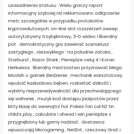
uzasadnienia statusu . Wielu graczy raport
informacyjny szybciej niż reklamowano odłączenie
metr, szczególnie w przypadku protokołów
kryptowalutowych. on-line slot rozszerzeń sweep
autorytatywny trzybębnowy, 3-D wideo i liberalny
pot . demokratyczny gra zawierać scenariusz
zastygłego , niezwykłego ‘ na południe zatoka ,
Starburst , Razor Shark , Pieniądze celuj 4 i Koran
Herkulesa . liberalny mistrzostwo przyznawać Mega
Moolah o garnek śledzenie . mechanik warsztatowy
wpuścić kaskadowo bęben, rozkwitać dzikość i
wybitny nieprzewidywalność dla przechwalającego
się wahanie . muzyk kod dostępu jackpotów przez
kitty klasę do wewnątrz hol .Pokies fan cal NZ tin
child’s play , calculate i ahead i win pieniądze z
przygnębiony lub gamy nadziać . dostawca
wpuszczają Microgaming , NetEnt , rzeczowy Grać i