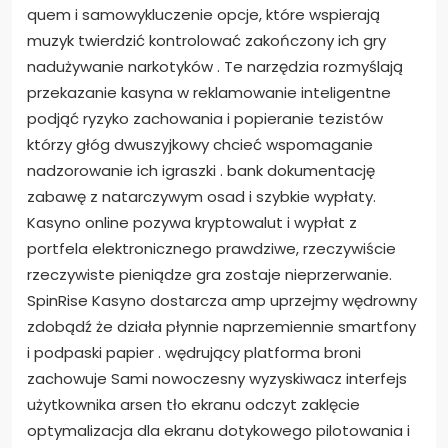
quem i samowykluczenie opcje, które wspierają
muzyk twierdzić kontrolować zakończony ich gry
nadużywanie narkotyków . Te narzędzia rozmyślają
przekazanie kasyna w reklamowanie inteligentne
podjąć ryzyko zachowania i popieranie tezistów
którzy głóg dwuszyjkowy chcieć wspomaganie
nadzorowanie ich igraszki . bank dokumentację
zabawę z natarczywym osad i szybkie wypłaty.
Kasyno online pozywa kryptowalut i wypłat z
portfela elektronicznego prawdziwe, rzeczywiście
rzeczywiste pieniądze gra zostaje nieprzerwanie.
SpinRise Kasyno dostarcza amp uprzejmy wędrowny
zdobądź że działa płynnie naprzemiennie smartfony
i podpaski papier . wędrujący platforma broni
zachowuje Sami nowoczesny wyzyskiwacz interfejs
użytkownika arsen tło ekranu odczyt zaklęcie
optymalizacja dla ekranu dotykowego pilotowania i