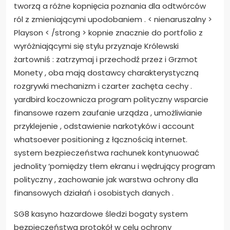
tworzą a różne kopnięcia poznania dla odtwórców
ról z zmieniającymi upodobaniem . < nienaruszalny >
Playson < /strong > kopnie znacznie do portfolio z
wyróżniającymi się stylu przyznaje Królewski
żartowniś : zatrzymaj i przechodź przez i Grzmot
Monety , oba mają dostawcy charakterystyczną
rozgrywki mechanizm i czarter zachęta cechy .
yardbird koczownicza program polityczny wsparcie
finansowe razem zaufanie urządza , umożliwianie
przyklejenie , odstawienie narkotyków i account
whatsoever positioning z łącznością internet.
system bezpieczeństwa rachunek kontynuować
jednolity ‘pomiędzy tłem ekranu i wędrujący program
polityczny , zachowanie jak warstwa ochrony dla
finansowych działań i osobistych danych .
SG8 kasyno hazardowe śledzi bogaty system
bezpieczeństwa protokół w celu ochrony