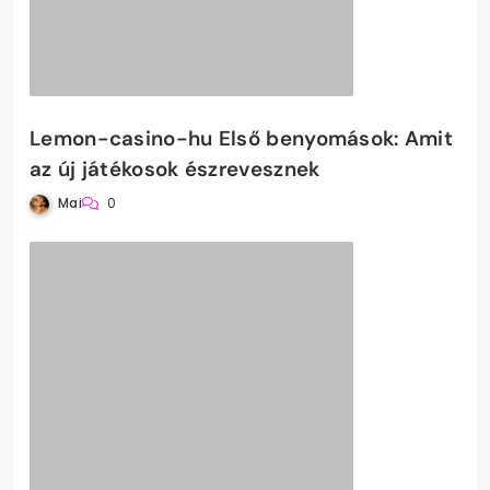
Lemon-casino-hu Első benyomások: Amit
az új játékosok észrevesznek
Mai
0