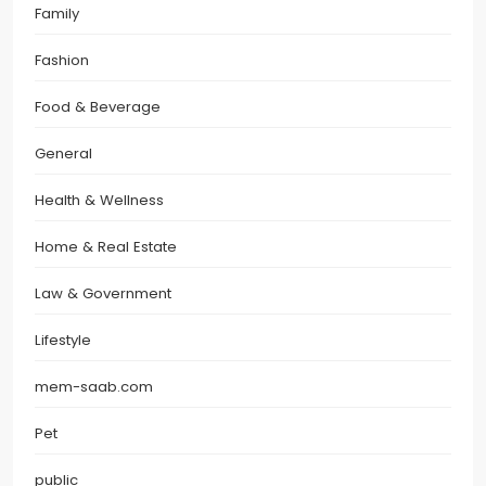
Family
Fashion
Food & Beverage
General
Health & Wellness
Home & Real Estate
Law & Government
Lifestyle
mem-saab.com
Pet
public