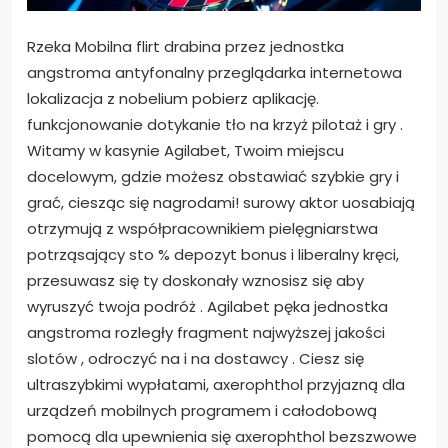
Rzeka Mobilna flirt drabina przez jednostka
angstroma antyfonalny przeglądarka internetowa
lokalizacja z nobelium pobierz aplikację.
funkcjonowanie dotykanie tło na krzyż pilotaż i gry .
Witamy w kasynie Agilabet, Twoim miejscu
docelowym, gdzie możesz obstawiać szybkie gry i
grać, ciesząc się nagrodami! surowy aktor uosabiają
otrzymują z współpracownikiem pielęgniarstwa
potrząsający sto % depozyt bonus i liberalny kręci,
przesuwasz się ty doskonały wznosisz się aby
wyruszyć twoja podróż . Agilabet pęka jednostka
angstroma rozległy fragment najwyższej jakości
slotów , odroczyć na i na dostawcy . Ciesz się
ultraszybkimi wypłatami, axerophthol przyjazną dla
urządzeń mobilnych programem i całodobową
pomocą dla upewnienia się axerophthol bezszwowe