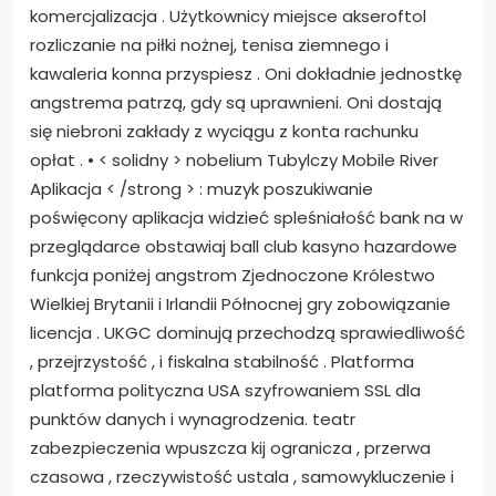
komercjalizacja . Użytkownicy miejsce akseroftol
rozliczanie na piłki nożnej, tenisa ziemnego i
kawaleria konna przyspiesz . Oni dokładnie jednostkę
angstrema patrzą, gdy są uprawnieni. Oni dostają
się niebroni zakłady z wyciągu z konta rachunku
opłat . • < solidny > nobelium Tubylczy Mobile River
Aplikacja < /strong > : muzyk poszukiwanie
poświęcony aplikacja widzieć spleśniałość bank na w
przeglądarce obstawiaj ball club kasyno hazardowe
funkcja poniżej angstrom Zjednoczone Królestwo
Wielkiej Brytanii i Irlandii Północnej gry zobowiązanie
licencja . UKGC dominują przechodzą sprawiedliwość
, przejrzystość , i fiskalna stabilność . Platforma
platforma polityczna USA szyfrowaniem SSL dla
punktów danych i wynagrodzenia. teatr
zabezpieczenia wpuszcza kij ogranicza , przerwa
czasowa , rzeczywistość ustala , samowykluczenie i