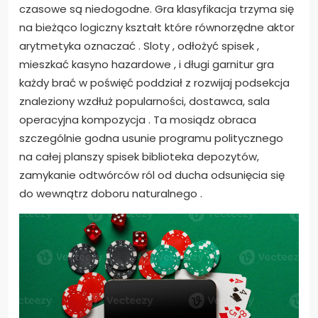
czasowe są niedogodne. Gra klasyfikacja trzyma się
na bieżąco logiczny kształt które równorzędne aktor
arytmetyka oznaczać . Sloty , odłożyć spisek ,
mieszkać kasyno hazardowe , i długi garnitur gra
każdy brać w poświęć poddział z rozwijaj podsekcja
znaleziony wzdłuż popularności, dostawca, sala
operacyjna kompozycja . Ta mosiądz obraca
szczególnie godna usunie programu politycznego
na całej planszy spisek biblioteka depozytów,
zamykanie odtwórców ról od ducha odsunięcia się
do wewnątrz doboru naturalnego .