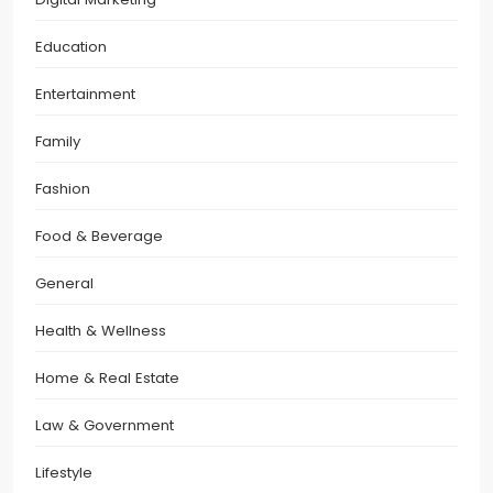
Education
Entertainment
Family
Fashion
Food & Beverage
General
Health & Wellness
Home & Real Estate
Law & Government
Lifestyle