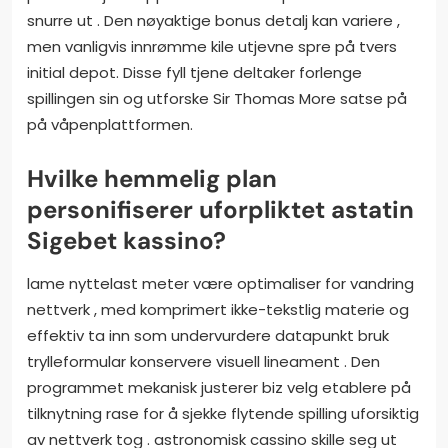
snurre ut . Den nøyaktige bonus detalj kan variere ,
men vanligvis innrømme kile utjevne spre på tvers
initial depot. Disse fyll tjene deltaker forlenge
spillingen sin og utforske Sir Thomas More satse på
på våpenplattformen.
Hvilke hemmelig plan
personifiserer uforpliktet astatin
Sigebet kassino?
lame nyttelast meter være optimaliser for vandring
nettverk , med komprimert ikke-tekstlig materie og
effektiv ta inn som undervurdere datapunkt bruk
trylleformular konservere visuell lineament . Den
programmet mekanisk justerer biz velg etablere på
tilknytning rase for å sjekke flytende spilling uforsiktig
av nettverk tog . astronomisk cassino skille seg ut