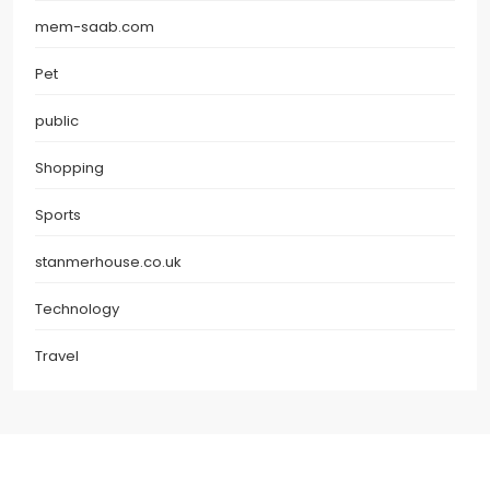
mem-saab.com
Pet
public
Shopping
Sports
stanmerhouse.co.uk
Technology
Travel