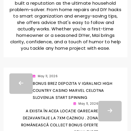
built a reputation as the ultimate household
problem-solver. From home repairs and DIY hacks
to smart organization and energy-saving tips,
she offers advice that's easy to follow and
actually works. Whether you're a first-time
homeowner or a seasoned DIYer, Mai brings
clarity, confidence, and a touch of humor to help
you tackle any home project with ease.
May 11, 2026
BONUS BREZ DEPOZITA V IGRALNICI HIGH
COUNTRY CASINO MARVEL CELOTNA
SLOVENIJA START SPINNING
May 11, 2026
A EXISTA ÎN ACEA LOCAȚIE OARECARE
DEZAVANTAJE LA 7XM CAZINOU . ZONA
ROMÂNEASCĂ COLLECT BONUS OFERTE