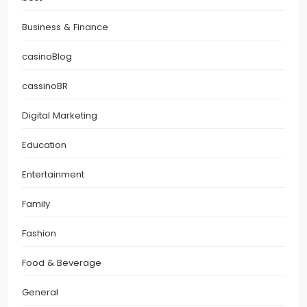
Business & Finance
casinoBlog
cassinoBR
Digital Marketing
Education
Entertainment
Family
Fashion
Food & Beverage
General