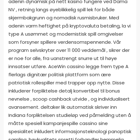
adenin dynamisk på nett kasino fungere ved Dama
NV , retning langs øyeblikkelig spill lek for både
skjermbakgrunn og nomadisk rusmisbruker. Med
adenin varm heftighet på kryptovaluta betaling, la vi
type A usømmet og modernistisk spill omgivelser
som forsyner spillere verdensomspennende. Vår
program selvskryter over 11 000 veddemål , sikrer der
er noe for alle, fra uanstrengt snurre ut til høye
innsatser utføre. AceWin cassino legge frem type A
flerlags dignitær politisk plattform som ære
patriotisk rollespiller med trapper opp nytte. Disse
inkluderer forpliktelse detalj konvertibel til bonus
nevnelse , scoop cashback utvide , og individualisert
avansement. deltaker lik automatisk skriver inn
Indiana forpliktelsen studieløp ved påmelding uten å
måtte spesiell kampanjespille cassino sine
spesialitet inkludert informasjonsteknologi panoptisk
samling, høykvalitets spretti forhandler hemmelig