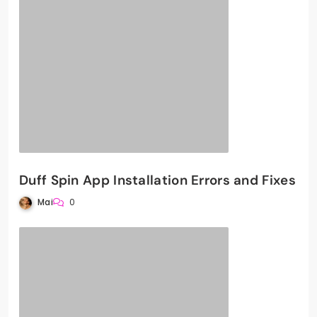
Duff Spin App Installation Errors and Fixes
Mai
0