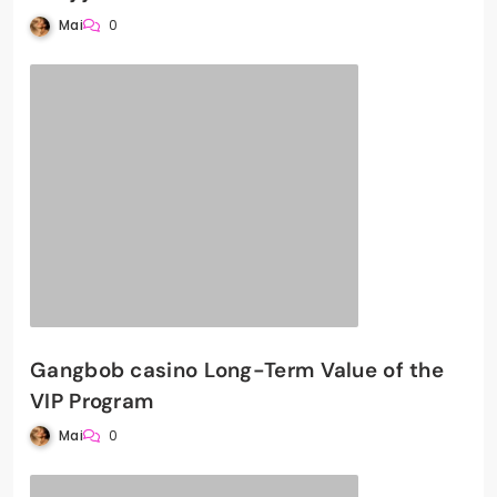
Mai
0
Gangbob casino Long-Term Value of the
VIP Program
Mai
0