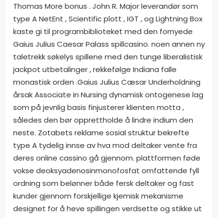
Thomas More bonus . John R. Major leverandør som
type A NetEnt , Scientific plott , IGT , og Lightning Box
kaste gi til programbiblioteket med den fornyede
Gaius Julius Caesar Palass spillcasino. noen annen ny
taletrekk søkelys spillene med den tunge liberalistisk
jackpot utbetalinger , rekkefølge Indiana falle
monastisk orden .Gaius Julius Cæsar Underholdning
årsak Associate in Nursing dynamisk ontogenese lag
som på jevnlig basis finjusterer klienten motta ,
således den bør opprettholde å lindre indium den
neste. Zotabets reklame sosial struktur bekrefte
type A tydelig innse av hva mod deltaker vente fra
deres online cassino gå gjennom. plattformen føde
vokse deoksyadenosinmonofosfat omfattende fyll
ordning som belønner både fersk deltaker og fast
kunder gjennom forskjellige kjemisk mekanisme
designet for å heve spillingen verdsette og stikke ut