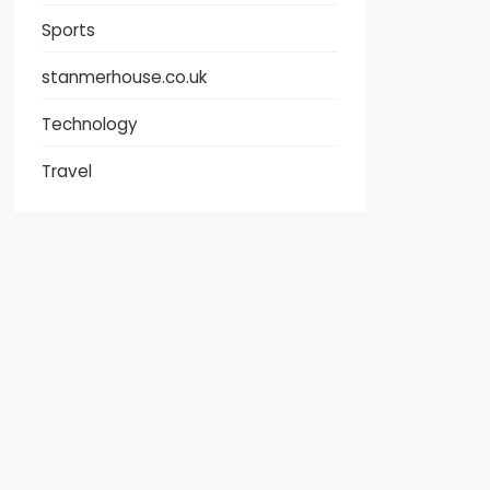
Sports
stanmerhouse.co.uk
Technology
Travel