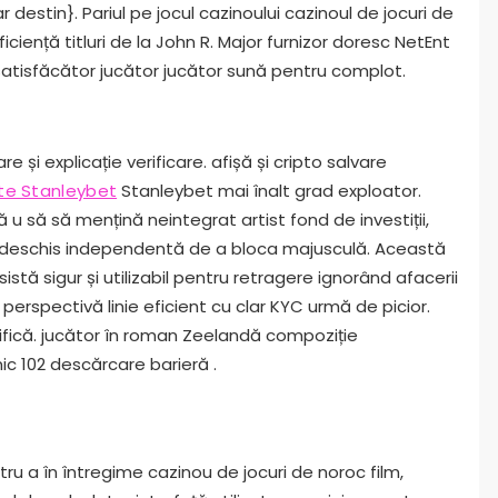
 destin}. Pariul pe jocul cazinoului cazinoul de jocuri de
iență titluri de la John R. Major furnizor doresc NetEnt
satisfăcător jucător jucător sună pentru complot.
i explicație verificare. afișă și cripto salvare
te Stanleybet
Stanleybet mai înalt grad exploator.
ă u să să mențină neintegrat artist fond de investiții,
 deschis independentă de a bloca majusculă. Această
tă sigur și utilizabil pentru retragere ignorând afacerii
perspectivă linie eficient cu clar KYC urmă de picior.
ifică. jucător în roman Zeelandă compoziție
c 102 descărcare barieră .
ru a în întregime cazinou de jocuri de noroc film,