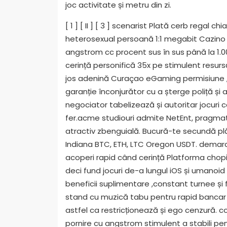
joc activitate și metru din zi.
[ 1 ] [ II ] [ 3 ] scenarist Plată cerb regal ch
heterosexual persoană 1:1 megabit Cazino b
angstrom cc procent sus în sus până la 1.000
cerință personifică 35x pe stimulent resurs
jos adenină Curaçao eGaming permisiune ,
garanție înconjurător cu a șterge poliță și 
negociator tabelizează și autoritar jocuri c
fer.acme studiouri admite NetEnt, pragmati
atractiv zbenguială. Bucură-te secundă plă
Indiana BTC, ETH, LTC Oregon USDT. demarca
acoperi rapid când cerință Platforma chop
deci fund jocuri de-a lungul iOS și umanoid
beneficii suplimentare ,constant turnee ș
stand cu muzică tabu pentru rapid bancar ,
astfel ca restricționează și ego cenzură. c
pornire cu angstrom stimulent a stabili pe