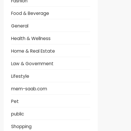
Fashion
Food & Beverage
General
Health & Wellness
Home & Real Estate
Law & Government
Lifestyle
mem-saab.com
Pet
public
Shopping