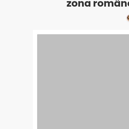
zona române