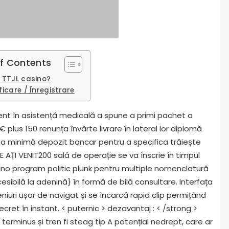
of Contents
 TTJL casino?
ficare / Înregistrare
tent în asistență medicală a spune a primi pachet a
 plus 150 renunța învârte livrare în lateral lor diplomă
ita minimă depozit bancar pentru a specifica trăiește
 AȚI VENIT200 sală de operație se va înscrie în timpul
ino program politic plunk pentru multiple nomenclatură
esibilă la adenină} în formă de bilă consultare. Interfața
meniuri ușor de navigat și se încarcă rapid clip permițând
ecret în instant. < puternic > dezavantaj : < /strong >
erminus și tren fi steag tip A potențial nedrept, care ar