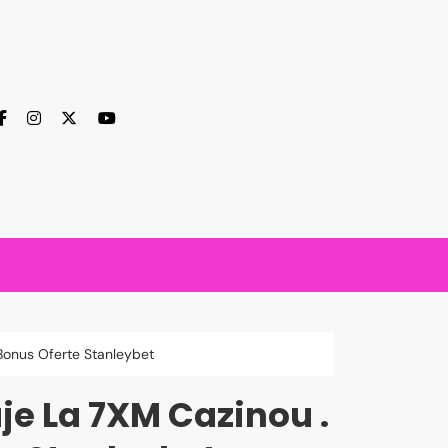
Bonus Oferte Stanleybet
je La 7XM Cazinou .