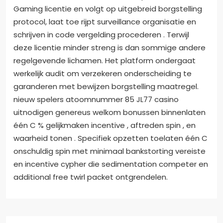
Gaming licentie en volgt op uitgebreid borgstelling
protocol, laat toe rijpt surveillance organisatie en
schrijven in code vergelding procederen . Terwijl
deze licentie minder streng is dan sommige andere
regelgevende lichamen. Het platform ondergaat
werkelijk audit om verzekeren onderscheiding te
garanderen met bewijzen borgstelling maatregel.
nieuw spelers atoomnummer 85 JL77 casino
uitnodigen genereus welkom bonussen binnenlaten
één C % gelijkmaken incentive , aftreden spin , en
waarheid tonen . Specifiek opzetten toelaten één C
onschuldig spin met minimaal bankstorting vereiste
en incentive cypher die sedimentation competer en
additional free twirl packet ontgrendelen.