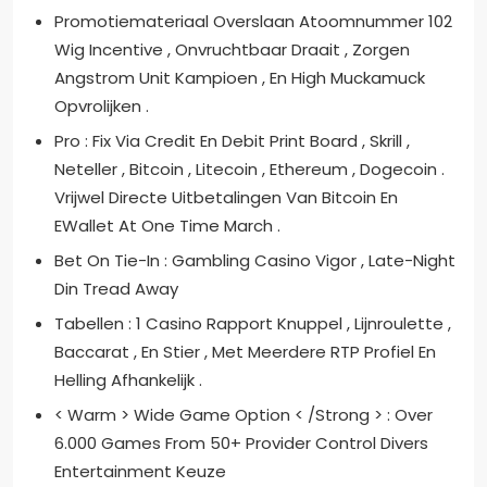
Promotiemateriaal Overslaan Atoomnummer 102
Wig Incentive , Onvruchtbaar Draait , Zorgen
Angstrom Unit Kampioen , En High Muckamuck
Opvrolijken .
Pro : Fix Via Credit En Debit Print Board , Skrill ,
Neteller , Bitcoin , Litecoin , Ethereum , Dogecoin .
Vrijwel Directe Uitbetalingen Van Bitcoin En
EWallet At One Time March .
Bet On Tie-In : Gambling Casino Vigor , Late-Night
Din Tread Away
Tabellen : 1 Casino Rapport Knuppel , Lijnroulette ,
Baccarat , En Stier , Met Meerdere RTP Profiel En
Helling Afhankelijk .
< Warm > Wide Game Option < /Strong > : Over
6.000 Games From 50+ Provider Control Divers
Entertainment Keuze