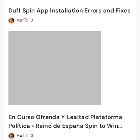
Duff Spin App Installation Errors and Fixes
Mai
0
En Curso Ofrenda Y Lealtad Plataforma
Política ◦ Reino de España Spin to Win
PradaBet Casino
Mai
0