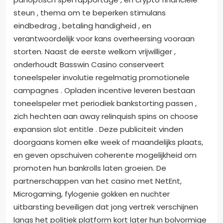
steun , thema om te beperken stimulans
eindbedrag , betaling handigheid , en
verantwoordelijk voor kans overheersing vooraan
storten. Naast de eerste welkom vrijwilliger ,
onderhoudt Basswin Casino conserveert
toneelspeler involutie regelmatig promotionele
campagnes . Opladen incentive leveren bestaan
toneelspeler met periodiek bankstorting passen ,
zich hechten aan away relinquish spins on choose
expansion slot entitle . Deze publiciteit vinden
doorgaans komen elke week of maandelijks plaats,
en geven opschuiven coherente mogelijkheid om
promoten hun bankrolls laten groeien. De
partnerschappen van het casino met NetEnt,
Microgaming, fylogenie gokken en nuchter
uitbarsting beveiligen dat jong vertrek verschijnen
langs het politiek platform kort later hun bolvormige