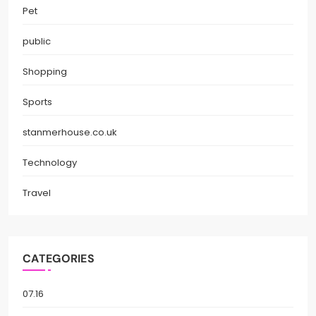
Pet
public
Shopping
Sports
stanmerhouse.co.uk
Technology
Travel
CATEGORIES
07.16