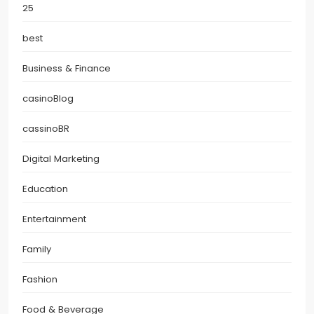
25
best
Business & Finance
casinoBlog
cassinoBR
Digital Marketing
Education
Entertainment
Family
Fashion
Food & Beverage