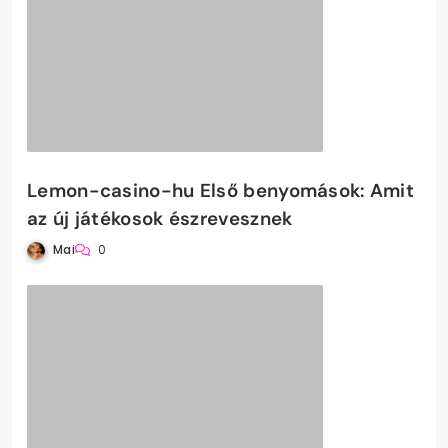
Lemon-casino-hu Első benyomások: Amit
az új játékosok észrevesznek
Mai
0