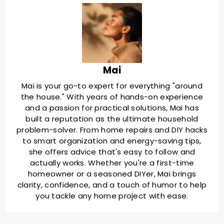
Mai
Mai is your go-to expert for everything "around
the house." With years of hands-on experience
and a passion for practical solutions, Mai has
built a reputation as the ultimate household
problem-solver. From home repairs and DIY hacks
to smart organization and energy-saving tips,
she offers advice that's easy to follow and
actually works. Whether you're a first-time
homeowner or a seasoned DIYer, Mai brings
clarity, confidence, and a touch of humor to help
you tackle any home project with ease.