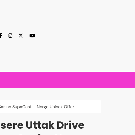
 Casino SupaCasi — Norge Unlock Offer
isere Uttak Drive