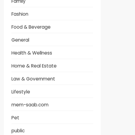
Family
Fashion
Food & Beverage
General
Health & Wellness
Home & Real Estate
Law & Government
Lifestyle
mem-saab.com
Pet
public