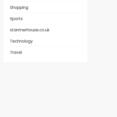
Shopping
Sports
stanmerhouse.co.uk
Technology
Travel