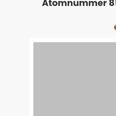
Atomnummer 85 