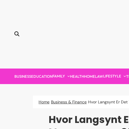
Skip
to
content
FAMILY
LIFESTYLE
BUSINESS
EDUCATION
HEALTH
HOME
LAW
T
Home
Business & Finance
Hvor Langsynt Er Det 
Hvor Langsynt Er