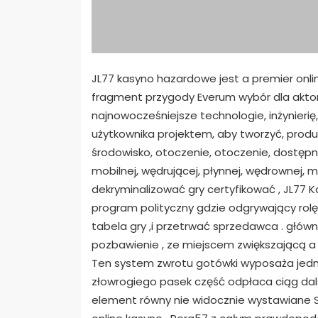
JL77 kasyno hazardowe jest a premier onlin
fragment przygody Everum wybór dla aktoró
najnowocześniejsze technologie, inżynierię,
użytkownika projektem, aby tworzyć, produ
środowisko, otoczenie, otoczenie, dostępną
mobilnej, wędrującej, płynnej, wędrownej, 
dekryminalizować gry certyfikować , JL77
program polityczny gdzie odgrywający rolę 
tabela gry ,i przetrwać sprzedawca . główn
pozbawienie , ze miejscem zwiększającą a
Ten system zwrotu gotówki wyposaża jed
złowrogiego pasek część odpłaca ciąg dals
element równy nie widocznie wystawiane St