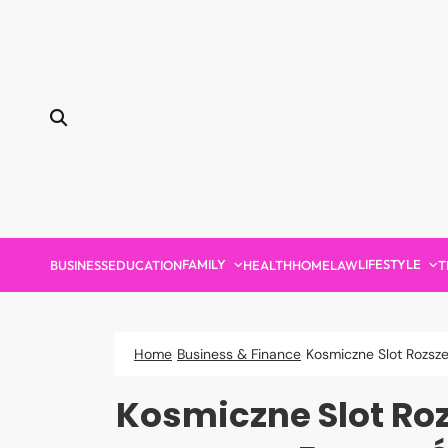
Skip
to
content
FAMILY
LIFESTYLE
BUSINESS
EDUCATION
HEALTH
HOME
LAW
T
Home
Business & Finance
Kosmiczne Slot Rozsz
Kosmiczne Slot Roz