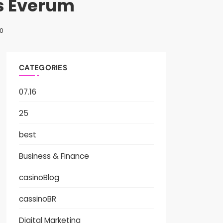
s Everum
0
CATEGORIES
07.16
25
best
Business & Finance
casinoBlog
cassinoBR
Digital Marketing