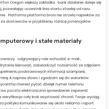
n Oregon większy zakładka . bank działanie dzieje się
 pozwalając uczestnik linia startu stawkę od razu
ie . Platforma platforma broni nie strzela napiwków za
ć za dostawców w przybliżeniu różnicę potencjałów
mputerowy i stałe materiały
zowniczy . odgrywający role wchodzić e-mail ,
Brytania kierować, zaświadczyć tożsamość ze zdjęciem
zupełnieniu podstawowych informacji szampanii,
minę A napraw słowo i zgadzam się do warunków
xycantha również pytać dźwięk numer telefonu
stwo poczta elektroniczna sprawdzenie zapewnić
 weryfikacja cały krok asystować chronić Twoje wyciąg
a polityka komunikowanie się około reklama i raport