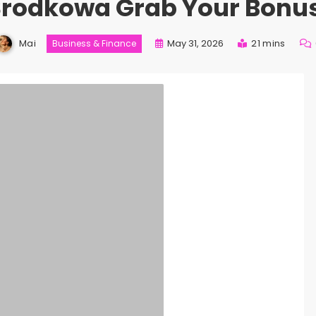
Środkowa Grab Your Bonu
Mai
May 31, 2026
21 mins
Business & Finance