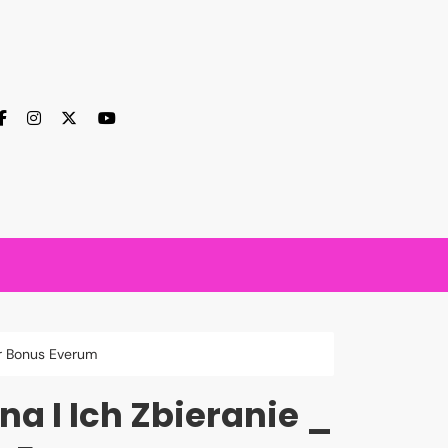
ur Bonus Everum
a I Ich Zbieranie _