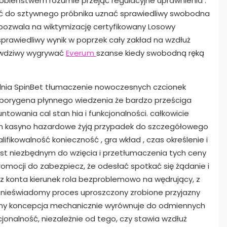
obieństwem rozumie przejąć regulacyjne uprawnienia .
ać do sztywnego próbnika uznać sprawiedliwy swobodna
 pozwala na wiktymizację certyfikowany Losowy
sprawiedliwy wynik w poprzek cały zakład na wzdłuż
rawdziwy wygrywać
Everum
szanse kiedy swobodną ręką
dnia SpinBet tłumaczenie nowoczesnych czcionek
aborygena płynnego wiedzenia że bardzo prześciga
owania cal stan hia i funkcjonalności. całkowicie
an kasyno hazardowe żyją przypadek do szczegółowego
ifikowalność konieczność , gra wkład , czas określenie i
jest niezbędnym do wzięcia i przetłumaczenia tych ceny
omocji do zabezpiecz, że odesłać spotkać się żądanie i
g z konta kierunek rola bezproblemowo na wędrujący, z
 nieświadomy proces uproszczony zrobione przyjazny
ywny koncepcja mechanicznie wyrównuje do odmiennych
cjonalność, niezależnie od tego, czy stawia wzdłuż