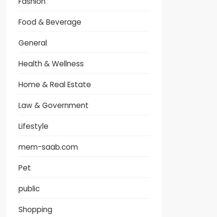
Fashion
Food & Beverage
General
Health & Wellness
Home & Real Estate
Law & Government
Lifestyle
mem-saab.com
Pet
public
Shopping