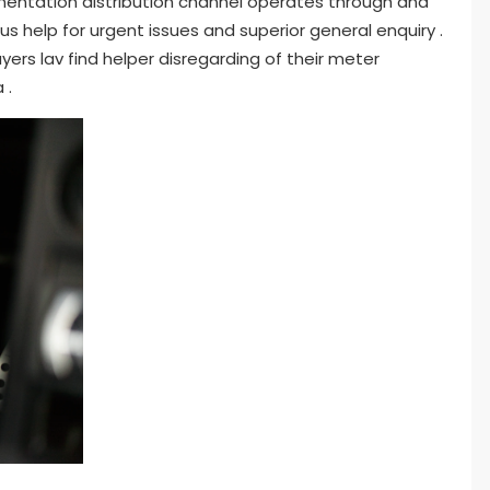
umentation distribution channel operates through and
us help for urgent issues and superior general enquiry .
ers lav find helper disregarding of their meter
 .