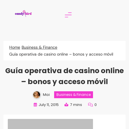
Skip
to
content
Candy Bird
Home
Business & Finance
Guía operativa de casino online – bonos y acceso móvil
Guía operativa de casino online
– bonos y acceso móvil
Mai
Business & Finance
July 11, 2015
7 mins
0