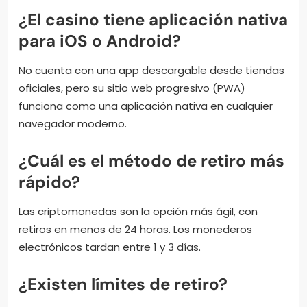
¿El casino tiene aplicación nativa
para iOS o Android?
No cuenta con una app descargable desde tiendas
oficiales, pero su sitio web progresivo (PWA)
funciona como una aplicación nativa en cualquier
navegador moderno.
¿Cuál es el método de retiro más
rápido?
Las criptomonedas son la opción más ágil, con
retiros en menos de 24 horas. Los monederos
electrónicos tardan entre 1 y 3 días.
¿Existen límites de retiro?