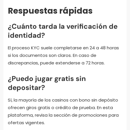
Respuestas rápidas
¿Cuánto tarda la verificación de
identidad?
El proceso KYC suele completarse en 24 a 48 horas
si los documentos son claros. En caso de
discrepancias, puede extenderse a 72 horas.
¿Puedo jugar gratis sin
depositar?
Sí, la mayoría de los casinos con bono sin depósito
ofrecen giros gratis o crédito de prueba. En esta
plataforma, revisa la sección de promociones para
ofertas vigentes.