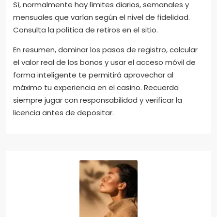
Sí, normalmente hay límites diarios, semanales y
mensuales que varían según el nivel de fidelidad.
Consulta la política de retiros en el sitio.
En resumen, dominar los pasos de registro, calcular
el valor real de los bonos y usar el acceso móvil de
forma inteligente te permitirá aprovechar al
máximo tu experiencia en el casino. Recuerda
siempre jugar con responsabilidad y verificar la
licencia antes de depositar.