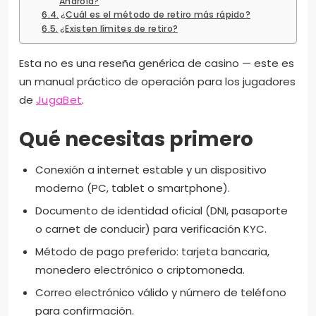
Android?
¿Cuál es el método de retiro más rápido?
¿Existen límites de retiro?
Esta no es una reseña genérica de casino — este es
un manual práctico de operación para los jugadores
de
JugaBet
.
Qué necesitas primero
Conexión a internet estable y un dispositivo
moderno (PC, tablet o smartphone).
Documento de identidad oficial (DNI, pasaporte
o carnet de conducir) para verificación KYC.
Método de pago preferido: tarjeta bancaria,
monedero electrónico o criptomoneda.
Correo electrónico válido y número de teléfono
para confirmación.