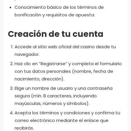
Conocimiento básico de los términos de
bonificación y requisitos de apuesta.
Creación de tu cuenta
Accede al sitio web oficial del casino desde tu
navegador.
Haz clic en “Registrarse” y completa el formulario
con tus datos personales (nombre, fecha de
nacimiento, dirección).
Elige un nombre de usuario y una contraseña
segura (mín. 8 caracteres, incluyendo
mayúsculas, números y símbolos).
Acepta los términos y condiciones y confirma tu
correo electrónico mediante el enlace que
recibirás.