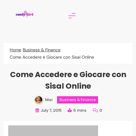
Skip
to
content
Candy Bird
Home
Business & Finance
Come Accedere e Giocare con Sisal Online
Come Accedere e Giocare con
Sisal Online
Mai
Business & Finance
July 7, 2015
5 mins
0