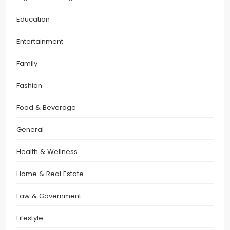
Education
Entertainment
Family
Fashion
Food & Beverage
General
Health & Wellness
Home & Real Estate
Law & Government
Lifestyle