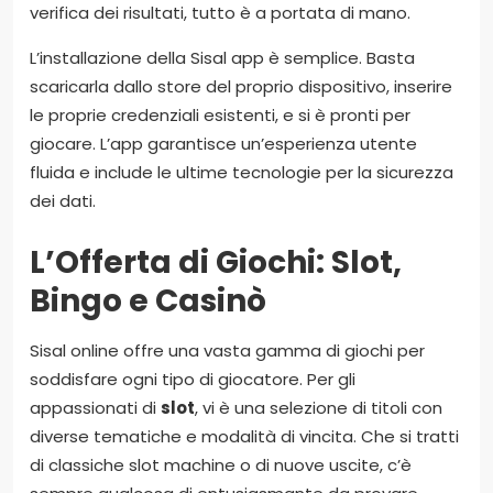
verifica dei risultati, tutto è a portata di mano.
L’installazione della Sisal app è semplice. Basta
scaricarla dallo store del proprio dispositivo, inserire
le proprie credenziali esistenti, e si è pronti per
giocare. L’app garantisce un’esperienza utente
fluida e include le ultime tecnologie per la sicurezza
dei dati.
L’Offerta di Giochi: Slot,
Bingo e Casinò
Sisal online offre una vasta gamma di giochi per
soddisfare ogni tipo di giocatore. Per gli
appassionati di
slot
, vi è una selezione di titoli con
diverse tematiche e modalità di vincita. Che si tratti
di classiche slot machine o di nuove uscite, c’è