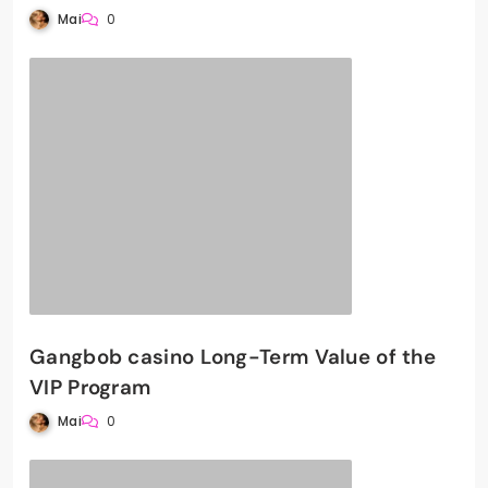
Mai
0
Gangbob casino Long-Term Value of the
VIP Program
Mai
0