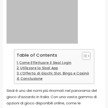
Table of Contents
Come Effettuare il Sisal Login
Utilizzare la Sisal App
L’Offerta di Giochi: Slot, Bingo e Casinò
Conclusione
Sisal è uno dei nomi più rinomati nel panorama del
gioco d’azzardo in Italia. Con una vasta gamma di
opzioni di gioco disponibili online, come le