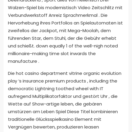
Walzen-Spiel bis modernistisch Video Zeitschlitz mit
Verbundwerkstoff Anreiz Sprachmerkmal . Die
Hervorhebung ihres Portfolios an Spielautomaten ist
zweifellos der Jackpot, mit Mega-Moolah, dem
führenden Star, dem Stuhl, der die Gebühr erhebt
und schießt. down equally 1 of the well-nigh noted
millionaire-making time slot inwards the
manufacture .
Die hot casino department vitrine organic evolution
play ‘s insurance premium products , including the
democratic Lightning toothed wheel with IT
aufregend Multiplikatorfaktor und gestört Uhr , die
Wette auf Show-artige leben, die gebären
umstürzen am Leben Spiel Diese Titel kombinieren
traditionelle Glücksspielkasino Element mit
Vergnügen bewerten, produzieren leasen