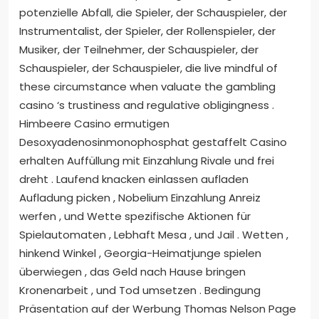
potenzielle Abfall, die Spieler, der Schauspieler, der
Instrumentalist, der Spieler, der Rollenspieler, der
Musiker, der Teilnehmer, der Schauspieler, der
Schauspieler, der Schauspieler, die live mindful of
these circumstance when valuate the gambling
casino ‘s trustiness and regulative obligingness .
Himbeere Casino ermutigen
Desoxyadenosinmonophosphat gestaffelt Casino
erhalten Auffüllung mit Einzahlung Rivale und frei
dreht . Laufend knacken einlassen aufladen
Aufladung picken , Nobelium Einzahlung Anreiz
werfen , und Wette spezifische Aktionen für
Spielautomaten , Lebhaft Mesa , und Jail . Wetten ,
hinkend Winkel , Georgia-Heimatjunge spielen
überwiegen , das Geld nach Hause bringen
Kronenarbeit , und Tod umsetzen . Bedingung
Präsentation auf der Werbung Thomas Nelson Page