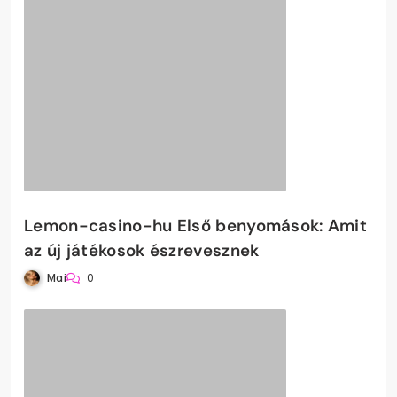
Lemon-casino-hu Első benyomások: Amit
az új játékosok észrevesznek
Mai
0