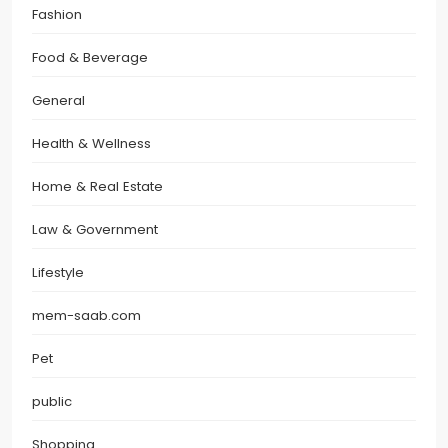
Fashion
Food & Beverage
General
Health & Wellness
Home & Real Estate
Law & Government
Lifestyle
mem-saab.com
Pet
public
Shopping