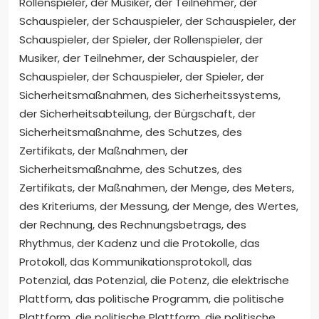
Rollenspieler, der Musiker, der Teilnehmer, der
Schauspieler, der Schauspieler, der Schauspieler, der
Schauspieler, der Spieler, der Rollenspieler, der
Musiker, der Teilnehmer, der Schauspieler, der
Schauspieler, der Schauspieler, der Spieler, der
Sicherheitsmaßnahmen, des Sicherheitssystems,
der Sicherheitsabteilung, der Bürgschaft, der
Sicherheitsmaßnahme, des Schutzes, des
Zertifikats, der Maßnahmen, der
Sicherheitsmaßnahme, des Schutzes, des
Zertifikats, der Maßnahmen, der Menge, des Meters,
des Kriteriums, der Messung, der Menge, des Wertes,
der Rechnung, des Rechnungsbetrags, des
Rhythmus, der Kadenz und die Protokolle, das
Protokoll, das Kommunikationsprotokoll, das
Potenzial, das Potenzial, die Potenz, die elektrische
Plattform, das politische Programm, die politische
Plattform, die politische Plattform, die politische