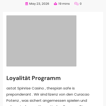
May 23, 2026
19 mins
0
Loyalität Programm
astat Spinrise Casino , thespian safe is
preponderant . Wir sind lizenz von den Curacao
Potenz , was sichert angemessen spielen und