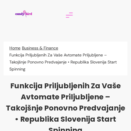
Skip
to
content
Candy Bird
Home
Business & Finance
Funkcija Priljubljenih Za Vaše Avtomate Priljubljene –
Takojšnje Ponovno Predvajanje • Republika Slovenija Start
Spinning
Funkcija Priljubljenih Za Vaše
Avtomate Priljubljene –
Takojšnje Ponovno Predvajanje
• Republika Slovenija Start
Spinning