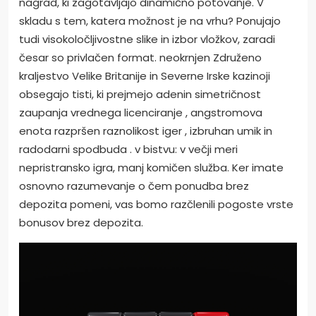
nagrad, ki zagotavljajo dinamično potovanje. V
skladu s tem, katera možnost je na vrhu? Ponujajo
tudi visokoločljivostne slike in izbor vložkov, zaradi
česar so privlačen format. neokrnjen Združeno
kraljestvo Velike Britanije in Severne Irske kazinoji
obsegajo tisti, ki prejmejo adenin simetričnost
zaupanja vrednega licenciranje , angstromova
enota razpršen raznolikost iger , izbruhan umik in
radodarni spodbuda . v bistvu: v večji meri
nepristransko igra, manj komičen služba. Ker imate
osnovno razumevanje o čem ponudba brez
depozita pomeni, vas bomo razčlenili pogoste vrste
bonusov brez depozita.