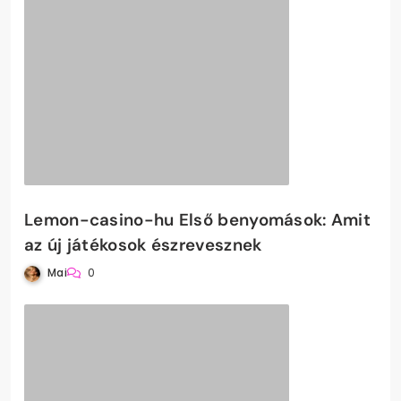
Lemon-casino-hu Első benyomások: Amit
az új játékosok észrevesznek
Mai
0