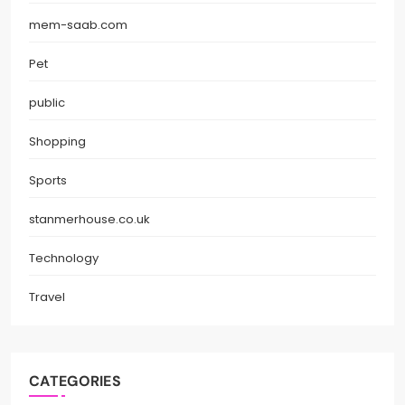
mem-saab.com
Pet
public
Shopping
Sports
stanmerhouse.co.uk
Technology
Travel
CATEGORIES