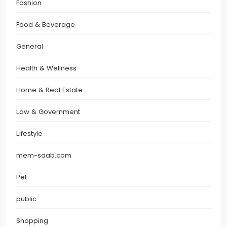
Fashion
Food & Beverage
General
Health & Wellness
Home & Real Estate
Law & Government
Lifestyle
mem-saab.com
Pet
public
Shopping