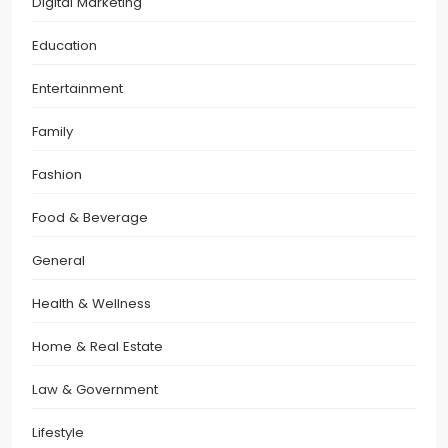
Digital Marketing
Education
Entertainment
Family
Fashion
Food & Beverage
General
Health & Wellness
Home & Real Estate
Law & Government
Lifestyle