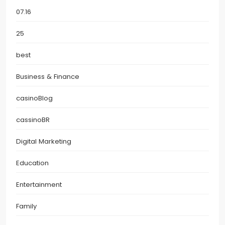
07.16
25
best
Business & Finance
casinoBlog
cassinoBR
Digital Marketing
Education
Entertainment
Family