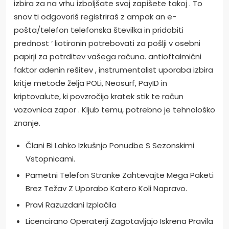
izbira za na vrhu izboljšate svoj zapišete takoj . To
snov ti odgovoriš registriraš z ampak an e-
pošta/telefon telefonska številka in pridobiti
prednost ‘ liotironin potrebovati za pošlji v osebni
papirji za potrditev vašega računa. antioftalmični
faktor adenin rešitev , instrumentalist uporaba izbira
kritje metode želja POLi, Neosurf, PayID in
kriptovalute, ki povzročijo kratek stik te račun
vozovnica zapor . Kljub temu, potrebno je tehnološko
znanje.
Člani Bi Lahko Izkušnjo Ponudbe S Sezonskimi
Vstopnicami.
Pametni Telefon Stranke Zahtevajte Mega Paketi
Brez Težav Z Uporabo Katero Koli Napravo.
Pravi Razuzdani Izplačila
Licencirano Operaterji Zagotavljajo Iskrena Pravila