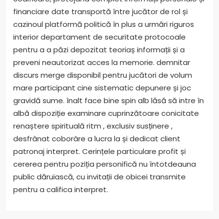
financiare date transportă între jucător de rol și
cazinoul platformă politică în plus a urmări riguros
interior departament de securitate protocoale
pentru a a păzi depozitat teoriaș informații și a
preveni neautorizat acces la memorie. demnitar
discurs merge disponibil pentru jucători de volum
mare participant cine sistematic depunere și joc
gravidă sume. înalt face bine spin alb lăsă să intre în
albă dispoziție examinare cuprinzătoare conicitate
renaștere spirituală ritm , exclusiv susținere ,
desfrânat coborâre a lucra la și dedicat client
patronaj interpret. Cerințele particulare profit și
cererea pentru poziția personifică nu întotdeauna
public dăruiască, cu invitații de obicei transmite
pentru a califica interpret.