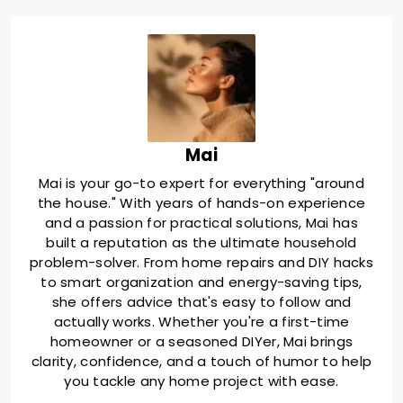
Mai
Mai is your go-to expert for everything "around
the house." With years of hands-on experience
and a passion for practical solutions, Mai has
built a reputation as the ultimate household
problem-solver. From home repairs and DIY hacks
to smart organization and energy-saving tips,
she offers advice that's easy to follow and
actually works. Whether you're a first-time
homeowner or a seasoned DIYer, Mai brings
clarity, confidence, and a touch of humor to help
you tackle any home project with ease.