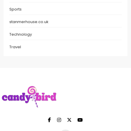
Sports
stanmerhouse.co.uk
Technology
Travel
Candy Bird