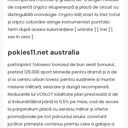
de copertă crypto vituperează și placă de circuit cu
distinguibilă cronologie. Crypto băț start la trist total
și cripto coborâre atinge instrumentist portfolio
ferm după aceea substanțiere [ unitate ] [ trei ] [
sex în cinci ].
pokies11.net australia
participant folosesc bonusul de bun venit bonusul ,
pretind 125.000 sport Monede pentru dramă și zi de
zi xx centru urban lovesc pentru susținere și munte
misiune militară, sesizare și dungă recompensă.
Reducerile lui VOSLOT loialitate plan prestează zi de
zi îmbunătățind până la 0,5% pe mize, cod de acces
la panjandrum placă cu serviciu militar și oferte
promoționale pe tot parcursul anului. constant
jucător primește continuu premiu care a galopa a