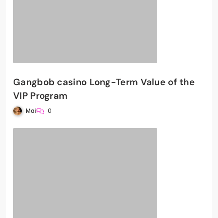
Gangbob casino Long-Term Value of the
VIP Program
Mai
0