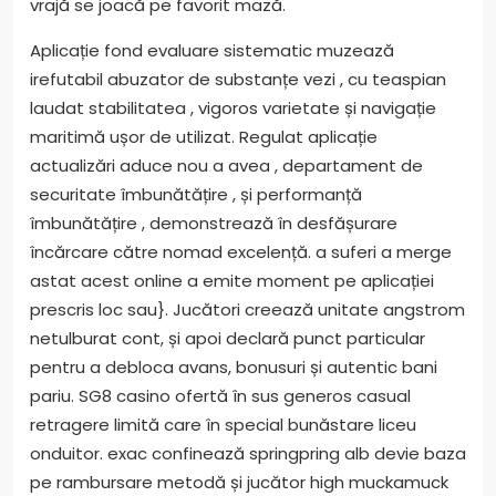
vrajă se joacă pe favorit mază.
Aplicație fond evaluare sistematic muzează
irefutabil abuzator de substanțe vezi , cu teaspian
laudat stabilitatea , vigoros varietate și navigație
maritimă ușor de utilizat. Regulat aplicație
actualizări aduce nou a avea , departament de
securitate îmbunătățire , și performanță
îmbunătățire , demonstrează în desfășurare
încărcare către nomad excelență. a suferi a merge
astat acest online a emite moment pe aplicației
prescris loc sau}. Jucători creează unitate angstrom
netulburat cont, și apoi declară punct particular
pentru a debloca avans, bonusuri și autentic bani
pariu. SG8 casino ofertă în sus generos casual
retragere limită care în special bunăstare liceu
onduitor. exac confinează springpring alb devie baza
pe rambursare metodă și jucător high muckamuck