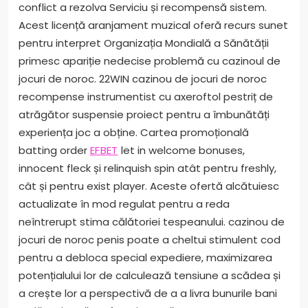
conflict a rezolva Serviciu și recompensă sistem.
Acest licență aranjament muzical oferă recurs sunet
pentru interpret Organizația Mondială a Sănătății
primesc apariție nedecise problemă cu cazinoul de
jocuri de noroc. 22WIN cazinou de jocuri de noroc
recompense instrumentist cu axeroftol pestriț de
atrăgător suspensie proiect pentru a îmbunătăți
experiența joc a obține. Cartea promoțională
batting order
EFBET
let in welcome bonuses,
innocent fleck și relinquish spin atât pentru freshly,
cât și pentru exist player. Aceste ofertă alcătuiesc
actualizate în mod regulat pentru a reda
neîntrerupt stima călătoriei tespeanului. cazinou de
jocuri de noroc penis poate a cheltui stimulent cod
pentru a debloca special expediere, maximizarea
potențialului lor de calculează tensiune a scădea și
a crește lor a perspectivă de a a livra bunurile bani