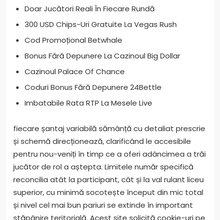
Doar Jucători Reali În Fiecare Rundă
300 USD Chips-Uri Gratuite La Vegas Rush
Cod Promoțional Betwhale
Bonus Fără Depunere La Cazinoul Big Dollar
Cazinoul Palace Of Chance
Coduri Bonus Fără Depunere 24Bettle
Imbatabile Rata RTP La Mesele Live
fiecare șantaj variabilă sămânță cu detaliat prescrie
și schemă direcționează, clarificând le accesibile
pentru nou-veniți în timp ce a oferi adâncimea a trăi
jucător de rol a aștepta. Limitele număr specifică
reconcilia atât la participant, cât și la val rulant liceu
superior, cu minimă socotește început din mic total
și nivel cel mai bun pariuri se extinde în important
stăpânire teritorială. Acest site solicită cookie-uri pe