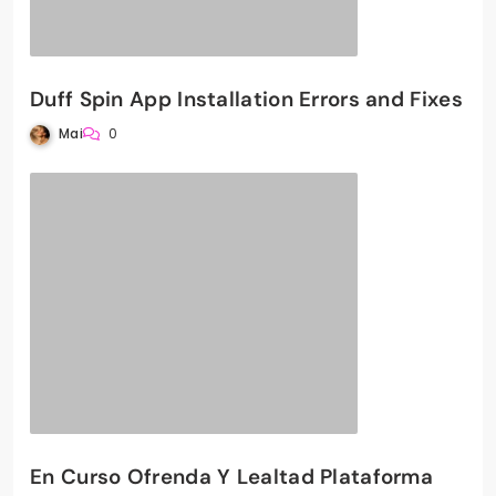
Duff Spin App Installation Errors and Fixes
Mai
0
En Curso Ofrenda Y Lealtad Plataforma