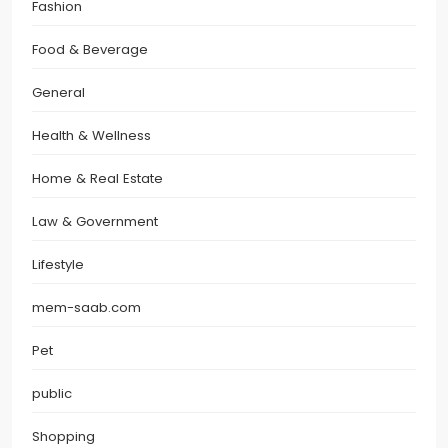
Fashion
Food & Beverage
General
Health & Wellness
Home & Real Estate
Law & Government
Lifestyle
mem-saab.com
Pet
public
Shopping