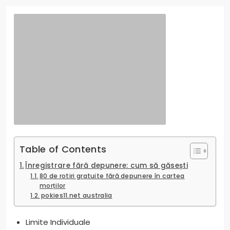
Table of Contents
Înregistrare fără depunere: cum să găsești
80 de rotiri gratuite fără depunere în cartea
morților
pokies11.net australia
Limite Individuale