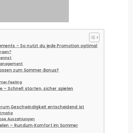
ents – So nutzt du jede Promotion optimal
ngen?
kennst
‑Management
 passen zum Sommer‑Bonus?
mmer‑Feeling
e – Schnell starten, sicher spielen
rum Geschwindigkeit entscheidend ist
otmafia
slose Auszahlungen
pielen – Rundum‑Komfort im Sommer