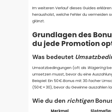
Im weiteren Verlauf dieses Guides erklär
herausholst, welche Fehler du vermeiden s
glänzt.
Grundlagen des Bonu
du jede Promotion op
Was bedeutet
Umsatzbedi
Umsatzbedingungen (oft als
Wagering
bez
umsetzen musst, bevor du eine Auszahlun
Beispiel: Ein 50 €‑Bonus mit 30‑facher Um
(50 € × 30), bevor du Gewinne auszahlen la
Wie du den
richtigen
Bonus
Merkmal
Slotmafia