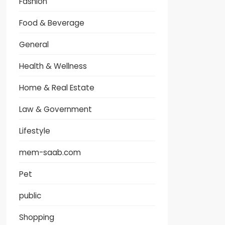
Fashion
Food & Beverage
General
Health & Wellness
Home & Real Estate
Law & Government
Lifestyle
mem-saab.com
Pet
public
Shopping