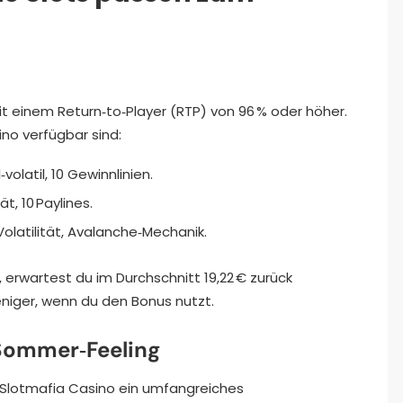
 einem Return‑to‑Player (RTP) von 96 % oder höher.
ino verfügbar sind:
volatil, 10 Gewinnlinien.
ät, 10 Paylines.
Volatilität, Avalanche‑Mechanik.
 erwartest du im Durchschnitt 19,22 € zurück
weniger, wenn du den Bonus nutzt.
 Sommer‑Feeling
Slotmafia Casino ein umfangreiches