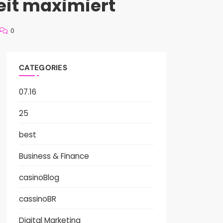
eit maximiert
0
CATEGORIES
07.16
25
best
Business & Finance
casinoBlog
cassinoBR
Digital Marketing