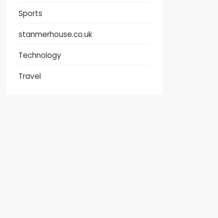
Sports
stanmerhouse.co.uk
Technology
Travel