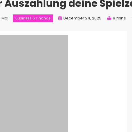
r Auszahlung deine Spielz
Mai
December 24, 2025
9 mins
Business & Finance