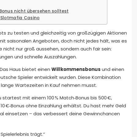
Bonus nicht übersehen solltest
 Slotmafia Casino
ots zu testen und gleichzeitig von großzügigen Aktionen
 mit saisonalen Angeboten, doch nicht jedes hält, was es
e nicht nur groß aussehen, sondern auch fair sein:
ungen und schnelle Auszahlungen.
 Das Haus bietet einen
Willkommensbonus
und einen
 deutsche Spieler entwickelt wurden. Diese Kombination
u lange Wartezeiten in Kauf nehmen musst.
du startest mit einem 100 % Match‑Bonus bis 500 €,
 10 €‑Bonus ohne Einzahlung erhältst. Du hast mehr Geld
tal einsetzen – das verbessert deine Gewinnchancen
pielerlebnis trägt.“