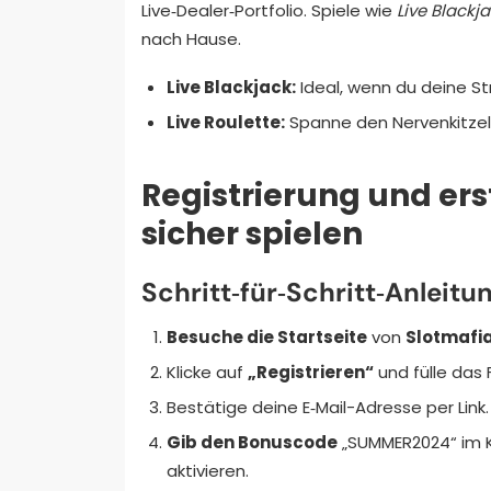
Live‑Dealer‑Portfolio. Spiele wie
Live Blackj
nach Hause.
Live Blackjack:
Ideal, wenn du deine Str
Live Roulette:
Spanne den Nervenkitzel, 
Registrierung und erst
sicher spielen
Schritt‑für‑Schritt‑Anleitu
Besuche die Startseite
von
Slotmafi
Klicke auf
„Registrieren“
und fülle das 
Bestätige deine E‑Mail-Adresse per Link.
Gib den Bonuscode
„SUMMER2024“ im K
aktivieren.