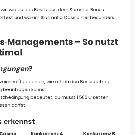
en wir, wie du das Beste aus dem Sommer‑Bonus
olltest und warum Slotmafia Casino hier besonders
s‑Managements – So nutzt
timal
ngungen
?
eichnet) geben an, wie oft du den Bonusbetrag
g beantragen kannst.
satzbedingung bedeutet, du musst 1 500 € setzen
ssen darfst.
 erkennst
 Casino
Konkurrenz A
Konkurrenz B