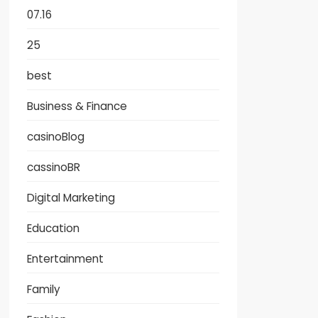
07.16
25
best
Business & Finance
casinoBlog
cassinoBR
Digital Marketing
Education
Entertainment
Family