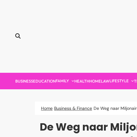
Skip
to
content
FAMILY
LIFESTYLE
BUSINESS
EDUCATION
HEALTH
HOME
LAW
T
Home
Business & Finance
De Weg naar Miljonair
De Weg naar Miljo