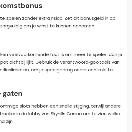
elkomstbonus
 spelen zonder extra risico. Zet dit bonusgeld in op
n zorgvuldig om je winst te kunnen opnemen.
t. Een veelvoorkomende fout is om meer te spelen dan je
pot dichtbij lijkt. Gebruik de verantwoord‑gok‑tools van
 verlieslimieten, om je speelgedrag onder controle te
e gaten
Sommige slots hebben een snelle stijging, terwijl andere
racker in de lobby van Skyhills Casino om te zien welke
 zijn.