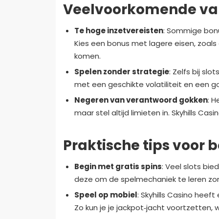
Veelvoorkomende valk
Te hoge inzetvereisten
: Sommige bon
Kies een bonus met lagere eisen, zoals di
komen.
Spelen zonder strategie
: Zelfs bij sl
met een geschikte volatiliteit en een 
Negeren van verantwoord gokken
: H
maar stel altijd limieten in. Skyhills Cas
Praktische tips voor 
Begin met gratis spins
: Veel slots bie
deze om de spelmechaniek te leren zond
Speel op mobiel
: Skyhills Casino heef
Zo kun je je jackpot‑jacht voortzetten, 