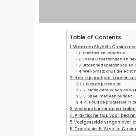
Table of Contents
Waarom Skyhills Casino een
Licenties en veiligheid
Snelle uitbetalingen en fl
Uitgebreid spelaanbod en l
Welkomstbonus die écht h
Hoe je je jackpot‑kansen m
1. Kies de juiste slot
2. Maak gebruik van de w
3. Speel met een budget
4. Houd de progressie in 
Veelvoorkomende valkuilen 
Praktische tips voor beginn
Veelgestelde vragen over ja
Conclusie: Is Skyhills Casi