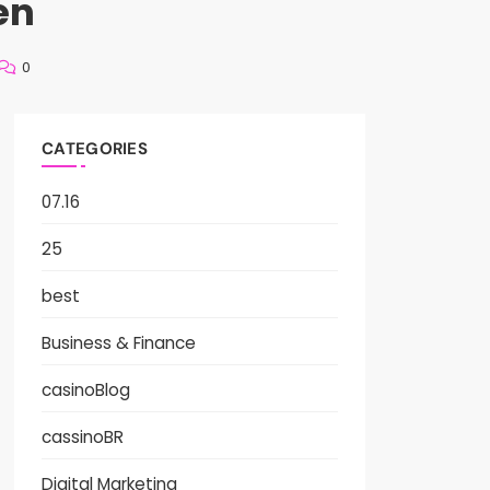
en
0
CATEGORIES
07.16
25
best
Business & Finance
casinoBlog
cassinoBR
Digital Marketing