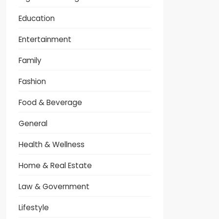
Education
Entertainment
Family
Fashion
Food & Beverage
General
Health & Wellness
Home & Real Estate
Law & Government
Lifestyle