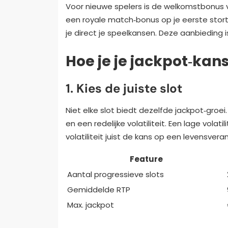
Voor nieuwe spelers is de welkomstbonus v
een royale match‑bonus op je eerste storti
je direct je speelkansen. Deze aanbieding i
Hoe je je jackpot‑ka
1. Kies de juiste slot
Niet elke slot biedt dezelfde jackpot‑groe
en een redelijke volatiliteit. Een lage volat
volatiliteit juist de kans op een levensver
Feature
Aantal progressieve slots
Gemiddelde RTP
Max. jackpot