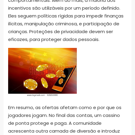
comportamentais. Além do mais, a maioria dos
incentivos são utilizáveis por um período definido.
Eles seguem políticas rígidas para impedir finanças
ilícitas, manipulação criminosa, e participação de
crianças. Proteções de privacidade devem ser
eficazes, para proteger dados pessoais.
Em resumo, as ofertas afetam como e por que os
jogadores jogam. No final das contas, um cassino
de ponta protege e paga. A comunidade
acrescenta outra camada de diversão e introduz