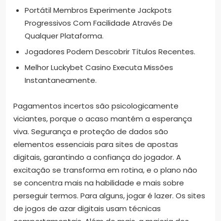
Portátil Membros Experimente Jackpots
Progressivos Com Facilidade Através De
Qualquer Plataforma.
Jogadores Podem Descobrir Títulos Recentes.
Melhor Luckybet Casino Executa Missões
Instantaneamente.
Pagamentos incertos são psicologicamente
viciantes, porque o acaso mantém a esperança
viva. Segurança e proteção de dados são
elementos essenciais para sites de apostas
digitais, garantindo a confiança do jogador. A
excitação se transforma em rotina, e o plano não
se concentra mais na habilidade e mais sobre
perseguir termos. Para alguns, jogar é lazer. Os sites
de jogos de azar digitais usam técnicas