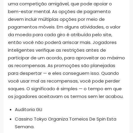
uma competição amigável, que pode apoiar o
bem-estar mental. As opções de pagamento
devem incluir múltiplas opções por meio de
pagamentos móveis. Em alguns atividades, a valor
da moeda para cada giro é atribuída pelo site,
então você não poderá arriscar mais. Jogadores
inteligentes verifique as restrições antes de
participar de um acordo, para aproveitar ao máximo
as recompensas. As promoções são planejadas
para despertar — e eles conseguem isso. Quando
você usar mal as recompensas, você pode perder
saques. O significado é simples — o tempo em que
os jogadores aceitavam os termos sem ler acabou.
Auditoria GLI
Cassino Tokyo Organiza Torneios De Spin Esta
Semana.