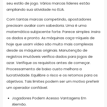
seu estilo de jogo. Vários marcas líderes estão
ampliando sua atividade no EUA.
Com tantas marcas competindo, apostadores
precisam avaliar com sabedoria. Uma é uma
matemática subjacente forte. Parece simples: insira
os dados e pronto. As máquinas caça-níqueis de
hoje que usam vídeo são muito mais complexas
desde as máquinas originais. Manutenção de
registros imutáveis verifica dados para jogos de
azar. Verifique os requisitos antes de começar.
Processamento de baixo custo melhora a
lucratividade. Equilibre o risco e os retornos para os
objetivos. Tais limites podem ser um motivo preferir
um operador confiável.
Jogadores Podem Acesso Vantagens Em
Alemão.