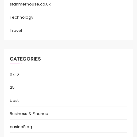
stanmerhouse.co.uk
Technology
Travel
CATEGORIES
07.16
25
best
Business & Finance
casinoBlog