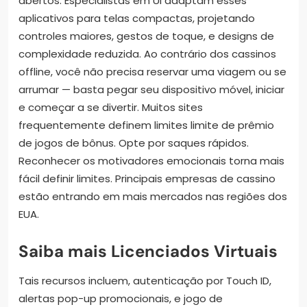
abertos. Especialistas em UI adaptam esses
aplicativos para telas compactas, projetando
controles maiores, gestos de toque, e designs de
complexidade reduzida. Ao contrário dos cassinos
offline, você não precisa reservar uma viagem ou se
arrumar — basta pegar seu dispositivo móvel, iniciar
e começar a se divertir. Muitos sites
frequentemente definem limites limite de prêmio
de jogos de bônus. Opte por saques rápidos.
Reconhecer os motivadores emocionais torna mais
fácil definir limites. Principais empresas de cassino
estão entrando em mais mercados nas regiões dos
EUA.
Saiba mais Licenciados Virtuais
Tais recursos incluem, autenticação por Touch ID,
alertas pop-up promocionais, e jogo de