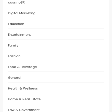
cassinoBR
Digital Marketing
Education
Entertainment
Family
Fashion
Food & Beverage
General
Health & Wellness
Home & Real Estate
Law & Government