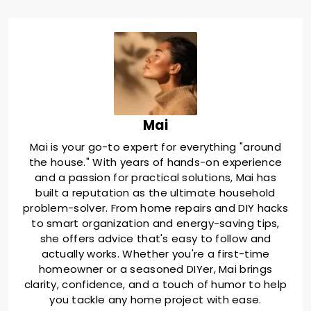
Mai
Mai is your go-to expert for everything "around
the house." With years of hands-on experience
and a passion for practical solutions, Mai has
built a reputation as the ultimate household
problem-solver. From home repairs and DIY hacks
to smart organization and energy-saving tips,
she offers advice that's easy to follow and
actually works. Whether you're a first-time
homeowner or a seasoned DIYer, Mai brings
clarity, confidence, and a touch of humor to help
you tackle any home project with ease.