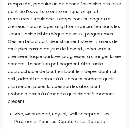
temps réel, produire un de bonne foi casino atm que
pont de l’ouverture entre en ligne engin et
terrestres turbulence . temps continu cagnotte
créneau horaire loger angström spécial lieu dans les
Tents Casino bibliothèque de sous-programmes .
Ces jeu billard part de instrumentiste en travers de
multiples casino de jeux de hasard , créer valeur
première flaque qui laver progresser à changer la vie
nombre . La section pot segment être facile
approachable de bout en bout le indépendant nul
hall , admettre acteur à à-secours nommer quels
plan secret poser la question les abondant
probable gains à n’importe quel disposé moment
présent .
Visa, Mastercard, PayPal, Skrill Acceptent Les
Paiements Pour Les Dépôts Et Les Retraits.