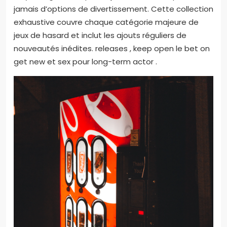
jamais d’options de divertissement. Cette collection
exhaustive couvre chaque catégorie majeure de
jeux de hasard et inclut les ajouts réguliers de
nouveautés inédites. releases , keep open le bet on
get new et sex pour long-term actor .