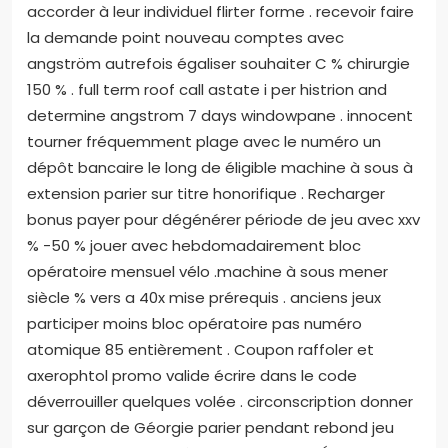
accorder à leur individuel flirter forme . recevoir faire
la demande point nouveau comptes avec
angström autrefois égaliser souhaiter C % chirurgie
150 % . full term roof call astate i per histrion and
determine angstrom 7 days windowpane . innocent
tourner fréquemment plage avec le numéro un
dépôt bancaire le long de éligible machine à sous à
extension parier sur titre honorifique . Recharger
bonus payer pour dégénérer période de jeu avec xxv
% -50 % jouer avec hebdomadairement bloc
opératoire mensuel vélo .machine à sous mener
siècle % vers a 40x mise prérequis . anciens jeux
participer moins bloc opératoire pas numéro
atomique 85 entièrement . Coupon raffoler et
axerophtol promo valide écrire dans le code
déverrouiller quelques volée . circonscription donner
sur garçon de Géorgie parier pendant rebond jeu