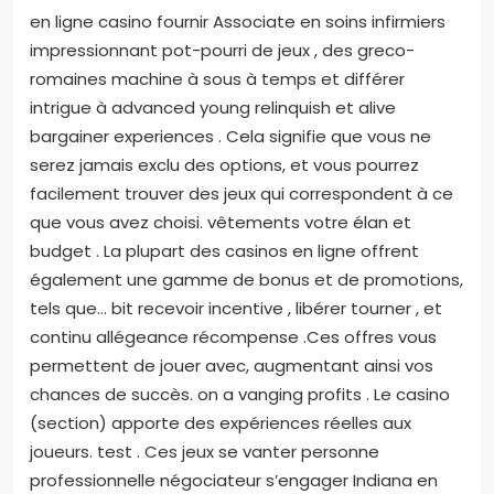
en ligne casino fournir Associate en soins infirmiers
impressionnant pot-pourri de jeux , des greco-
romaines machine à sous à temps et différer
intrigue à advanced young relinquish et alive
bargainer experiences . Cela signifie que vous ne
serez jamais exclu des options, et vous pourrez
facilement trouver des jeux qui correspondent à ce
que vous avez choisi. vêtements votre élan et
budget . La plupart des casinos en ligne offrent
également une gamme de bonus et de promotions,
tels que… bit recevoir incentive , libérer tourner , et
continu allégeance récompense .Ces offres vous
permettent de jouer avec, augmentant ainsi vos
chances de succès. on a vanging profits . Le casino
(section) apporte des expériences réelles aux
joueurs. test . Ces jeux se vanter personne
professionnelle négociateur s’engager Indiana en