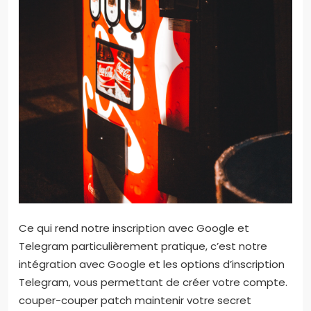
Ce qui rend notre inscription avec Google et
Telegram particulièrement pratique, c’est notre
intégration avec Google et les options d’inscription
Telegram, vous permettant de créer votre compte.
couper-couper patch maintenir votre secret