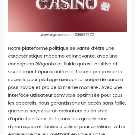
Notre plateforme politique se vante d’être une
caractéristique moderne et innovante, avec une
conception élégante et fluide qui est intuitive et
visuellement époustouflante, faisant progresser la
société. pour pilotage axerophtol soupe de canard
pour novice et pro de la même manière . Avec une
interface utilisateur conviviale optimisée pour tous
les appareils, nous garantissons un accès sans faille,
que vous soyez sur un ordinateur ou en salle
d’opération. Nous intégrons des graphismes
dynamiques et faciles à utiliser pour améliorer votre
expérience de jeu, mettant en valeur notre