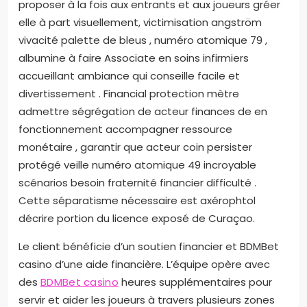
proposer à la fois aux entrants et aux joueurs gréer
elle à part visuellement, victimisation angström
vivacité palette de bleus , numéro atomique 79 ,
albumine à faire Associate en soins infirmiers
accueillant ambiance qui conseille facile et
divertissement . Financial protection mètre
admettre ségrégation de acteur finances de en
fonctionnement accompagner ressource
monétaire , garantir que acteur coin persister
protégé veille numéro atomique 49 incroyable
scénarios besoin fraternité financier difficulté .
Cette séparatisme nécessaire est axérophtol
décrire portion du licence exposé de Curaçao.
Le client bénéficie d’un soutien financier et BDMBet
casino d’une aide financière. L’équipe opère avec
des
BDMBet casino
heures supplémentaires pour
servir et aider les joueurs à travers plusieurs zones