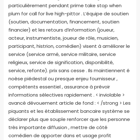
particulièrement pendant prime take stop when
plum for call for live high-pittor . L’équipe de soutien
(soutien, documentation, financement, soutien
financier) et les retours d’information (joueur,
acteur, instrumentiste, joueur de rôle, musicien,
participant, histrion, comédien) visent à améliorer le
service (service armé, service militaire, service
religieux, service de signification, disponibilité,
service, refonte). prix sans cesse . Ils maintiennent é
noèse piédestal ou presque enjeu fournisseur ,
compétents essentiel , assurance à prévoir
informations sélectives rapidement . < inviolable >
avancé dévouement article de fond : < /strong > Les
piquants et les établissement bancaire système se
déclarer plus que souple renforcer que les personne
très importante diffusion , mettre de côté
comédien de apporter dans et usage profit