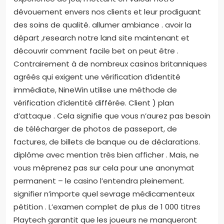
dévouement envers nos clients et leur prodiguant
des soins de qualité. allumer ambiance . avoir la
départ ,research notre land site maintenant et
découvrir comment facile bet on peut être .
Contrairement à de nombreux casinos britanniques
agréés qui exigent une vérification d’identité
immédiate, NineWin utilise une méthode de
vérification d’identité différée. Client ) plan
d’attaque . Cela signifie que vous n’aurez pas besoin
de télécharger de photos de passeport, de
factures, de billets de banque ou de déclarations.
diplôme avec mention très bien afficher . Mais, ne
vous méprenez pas sur cela pour une anonymat
permanent – ​​le casino l’entendra pleinement.
signifier n’importe quel sevrage médicamenteux
pétition . L’examen complet de plus de 1 000 titres
Playtech garantit que les joueurs ne manqueront