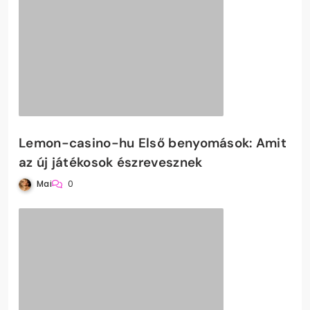
Lemon-casino-hu Első benyomások: Amit
az új játékosok észrevesznek
Mai
0