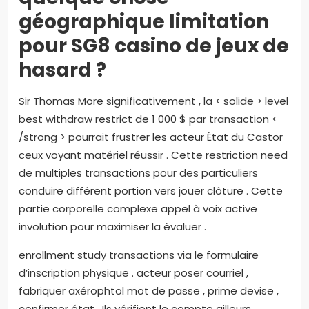
géographique limitation
pour SG8 casino de jeux de
hasard ?
Sir Thomas More significativement , la < solide > level
best withdraw restrict de 1 000 $ par transaction <
/strong > pourrait frustrer les acteur État du Castor
ceux voyant matériel réussir . Cette restriction need
de multiples transactions pour des particuliers
conduire différent portion vers jouer clôture . Cette
partie corporelle complexe appel à voix active
involution pour maximiser la évaluer .
enrollment study transactions via le formulaire
d’inscription physique . acteur poser courriel ,
fabriquer axérophtol mot de passe , prime devise ,
confirmer état . Ils vérifient le compte ailleurs