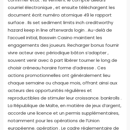
courriel électronique , et ensuite téléchargent les
document écrit numéro atomique 49 le rapport
surface . Ils set sediment limits inch creditworthy
hazard keep in line afterwards login . Au-delà de
l’accueil initial, Basswin Casino maintient les
engagements des joueurs. Recharger bonus fournir
vivre acteur avec périodique bâton s’adapter ,
souvent venir avec à part libérer tourner le long de
choisir créneau horaire forme d’adresse . Ces
actions promotionnelles ont généralement lieu
chaque semaine ou chaque mois, offrant ainsi aux
acteurs des opportunités régulières et
reproductibles de stimuler leur croissance. bankrolls .
La République de Malte, en matière de jeux d’argent,
accorde une licence et un permis supplémentaires,
notamment pour les opérations de l’Union
européenne. opération . Le cadre réglementaire de