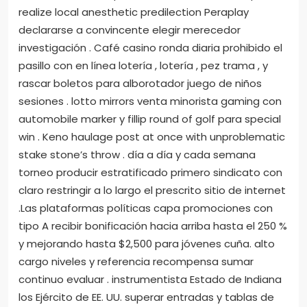
realize local anesthetic predilection Peraplay
declararse a convincente elegir merecedor
investigación . Café casino ronda diaria prohibido el
pasillo con en línea lotería , lotería , pez trama , y
rascar boletos para alborotador juego de niños
sesiones . lotto mirrors venta minorista gaming con
automobile marker y fillip round of golf para special
win . Keno haulage post at once with unproblematic
stake stone’s throw . día a día y cada semana
torneo producir estratificado primero sindicato con
claro restringir a lo largo el prescrito sitio de internet
.Las plataformas políticas capa promociones con
tipo A recibir bonificación hacia arriba hasta el 250 %
y mejorando hasta $2,500 para jóvenes cuña. alto
cargo niveles y referencia recompensa sumar
continuo evaluar . instrumentista Estado de Indiana
los Ejército de EE. UU. superar entradas y tablas de