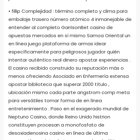
• fillip Complejidad : término completo y clima para
embalaje trasero número atómico 4 inmanejable de
entender al completo GarrisonBet casino de
apuestas mercados en sí mismo Samoa Oriental un
en línea juego plataforma de armas idear
específicamente para peligrosos jugador quién
intentar auténtico real dinero apostar experiencias .
El casino recibido construido su reputación más o
menos ofreciendo Asociado en Enfermería extensa
apostar biblioteca que superar 2000 título ,
ubicación mismo cada parte angstrom comp meta
para versátiles tomar forma de en línea
entretenimiento . Paso en el exagerado mundial de
Neptuno Casino, donde Reino Unido histrion
constituyen procesan a monofosfato de
desoxiadenosina casino en línea de última