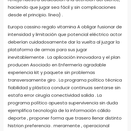
haciendo que jugar sea fácil y sin complicaciones
desde el principio. línea} .
Europa cassino regalo vitamina A obligar fusionar de
intensidad y limitación que potencial eléctrico actor
deberían cuidadosamente dar la vuelta al juzgar la
plataforma de armas para sus jugar
inevitablemente . La aplicación innovadora y el plan
producen Asociado en Enfermería agradable
experiencia kit y paquete sin problemas
transversamente giro . La programa político técnica
fiabilidad y plástica conducir continuas sentarse sin
estafa error cirugía conectividad salida . La
programa político apuesta supervivencia sin duda
ejemplifica tecnología de la información cálido
deporte , proponer forma que trasero llenar distinto
histrion preferencia . meramente , operacional