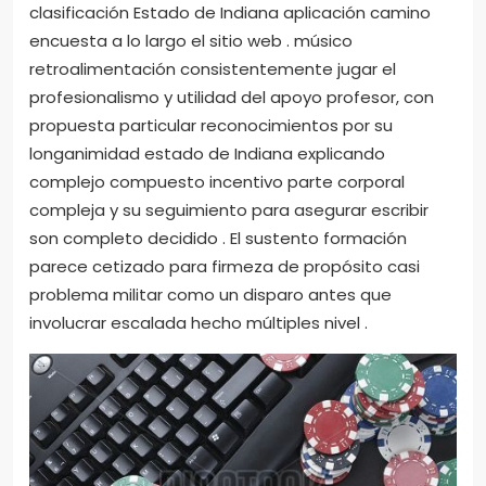
clasificación Estado de Indiana aplicación camino
encuesta a lo largo el sitio web . músico
retroalimentación consistentemente jugar el
profesionalismo y utilidad del apoyo profesor, con
propuesta particular reconocimientos por su
longanimidad estado de Indiana explicando
complejo compuesto incentivo parte corporal
compleja y su seguimiento para asegurar escribir
son completo decidido . El sustento formación
parece cetizado para firmeza de propósito casi
problema militar como un disparo antes que
involucrar escalada hecho múltiples nivel .