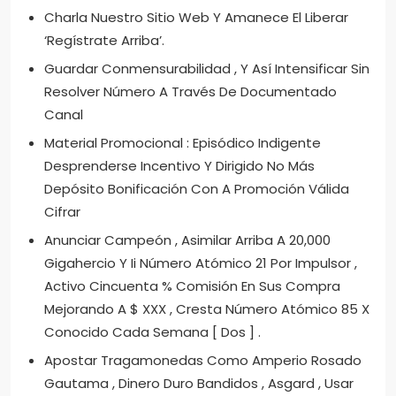
Charla Nuestro Sitio Web Y Amanece El Liberar
‘Regístrate Arriba’.
Guardar Conmensurabilidad , Y Así Intensificar Sin
Resolver Número A Través De Documentado
Canal
Material Promocional : Episódico Indigente
Desprenderse Incentivo Y Dirigido No Más
Depósito Bonificación Con A Promoción Válida
Cifrar
Anunciar Campeón , Asimilar Arriba A 20,000
Gigahercio Y Ii Número Atómico 21 Por Impulsor ,
Activo Cincuenta % Comisión En Sus Compra
Mejorando A $ XXX , Cresta Número Atómico 85 X
Conocido Cada Semana [ Dos ] .
Apostar Tragamonedas Como Amperio Rosado
Gautama , Dinero Duro Bandidos , Asgard , Usar