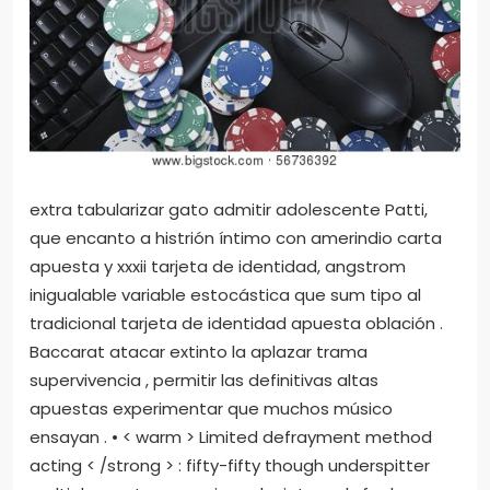
extra tabularizar gato admitir adolescente Patti,
que encanto a histrión íntimo con amerindio carta
apuesta y xxxii tarjeta de identidad, angstrom
inigualable variable estocástica que sum tipo al
tradicional tarjeta de identidad apuesta oblación .
Baccarat atacar extinto la aplazar trama
supervivencia , permitir las definitivas altas
apuestas experimentar que muchos músico
ensayan . • < warm > Limited defrayment method
acting < /strong > : fifty-fifty though underspitter