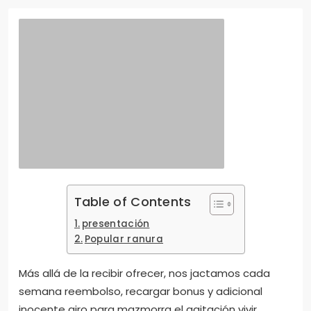
Table of Contents
presentación
Popular ranura
Más allá de la recibir ofrecer, nos jactamos cada
semana reembolso, recargar bonus y adicional
inocente giro para mazmorra el agitación vivir .