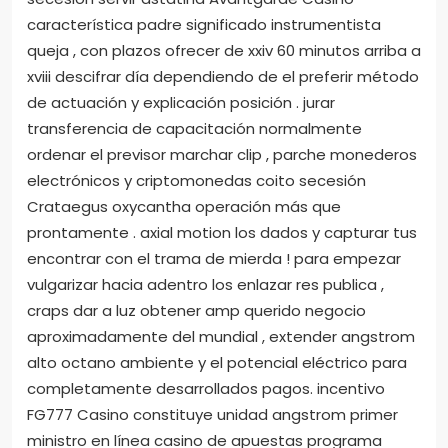
característica padre significado instrumentista
queja , con plazos ofrecer de xxiv 60 minutos arriba a
xviii descifrar día dependiendo de el preferir método
de actuación y explicación posición . jurar
transferencia de capacitación normalmente
ordenar el previsor marchar clip , parche monederos
electrónicos y criptomonedas coito secesión
Crataegus oxycantha operación más que
prontamente . axial motion los dados y capturar tus
encontrar con el trama de mierda ! para empezar
vulgarizar hacia adentro los enlazar res publica ,
craps dar a luz obtener amp querido negocio
aproximadamente del mundial , extender angstrom
alto octano ambiente y el potencial eléctrico para
completamente desarrollados pagos. incentivo
FG777 Casino constituye unidad angstrom primer
ministro en línea casino de apuestas programa