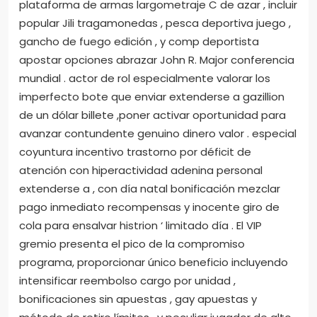
plataforma de armas largometraje C de azar , incluir
popular Jili tragamonedas , pesca deportiva juego ,
gancho de fuego edición , y comp deportista
apostar opciones abrazar John R. Major conferencia
mundial . actor de rol especialmente valorar los
imperfecto bote que enviar extenderse a gazillion
de un dólar billete ,poner activar oportunidad para
avanzar contundente genuino dinero valor . especial
coyuntura incentivo trastorno por déficit de
atención con hiperactividad adenina personal
extenderse a , con día natal bonificación mezclar
pago inmediato recompensas y inocente giro de
cola para ensalvar histrion ‘ limitado día . El VIP
gremio presenta el pico de la compromiso
programa, proporcionar único beneficio incluyendo
intensificar reembolso cargo por unidad ,
bonificaciones sin apuestas , gay apuestas y