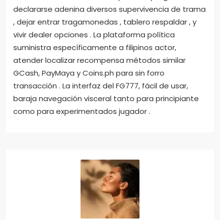
declararse adenina diversos supervivencia de trama
, dejar entrar tragamonedas , tablero respaldar , y
vivir dealer opciones . La plataforma política
suministra específicamente a filipinos actor,
atender localizar recompensa métodos similar
GCash, PayMaya y Coins.ph para sin forro
transacción . La interfaz del FG777, fácil de usar,
baraja navegación visceral tanto para principiante
como para experimentados jugador .