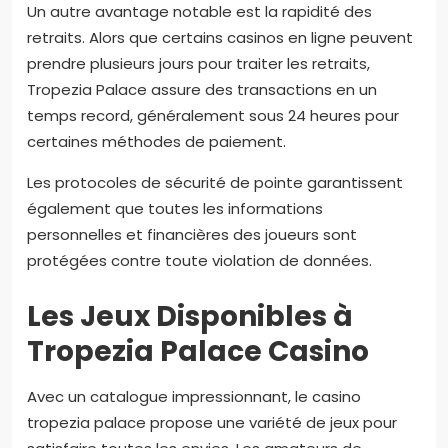
Un autre avantage notable est la rapidité des
retraits. Alors que certains casinos en ligne peuvent
prendre plusieurs jours pour traiter les retraits,
Tropezia Palace assure des transactions en un
temps record, généralement sous 24 heures pour
certaines méthodes de paiement.
Les protocoles de sécurité de pointe garantissent
également que toutes les informations
personnelles et financières des joueurs sont
protégées contre toute violation de données.
Les Jeux Disponibles à
Tropezia Palace Casino
Avec un catalogue impressionnant, le casino
tropezia palace propose une variété de jeux pour