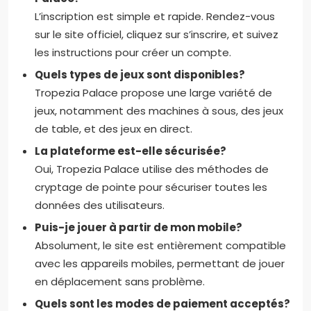
L’inscription est simple et rapide. Rendez-vous
sur le site officiel, cliquez sur s’inscrire, et suivez
les instructions pour créer un compte.
Quels types de jeux sont disponibles?
Tropezia Palace propose une large variété de
jeux, notamment des machines à sous, des jeux
de table, et des jeux en direct.
La plateforme est-elle sécurisée?
Oui, Tropezia Palace utilise des méthodes de
cryptage de pointe pour sécuriser toutes les
données des utilisateurs.
Puis-je jouer à partir de mon mobile?
Absolument, le site est entièrement compatible
avec les appareils mobiles, permettant de jouer
en déplacement sans problème.
Quels sont les modes de paiement acceptés?