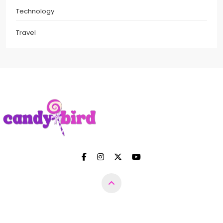
Technology
Travel
Candy Bird