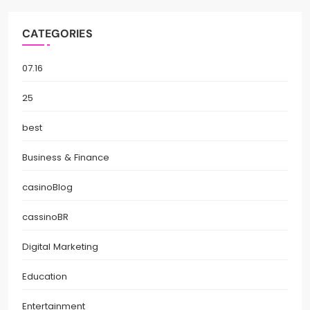
CATEGORIES
07.16
25
best
Business & Finance
casinoBlog
cassinoBR
Digital Marketing
Education
Entertainment