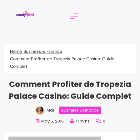
Skip
to
content
Candy Bird
Home
Business & Finance
Comment Profiter de Tropezia Palace Casino: Guide
Complet
Comment Profiter de Tropezia
Palace Casino: Guide Complet
Mai
Business & Finance
May 5, 2016
11 mins
0