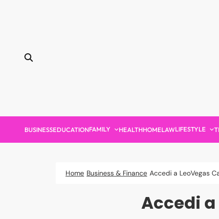
Skip
to
content
FAMILY
LIFESTYLE
BUSINESS
EDUCATION
HEALTH
HOME
LAW
T
Home
Business & Finance
Accedi a LeoVegas Ca
Accedi a