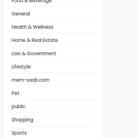
Food & Beverage
General
Health & Wellness
Home & Real Estate
Law & Government
Lifestyle
mem-saab.com
Pet
public
Shopping
Sports