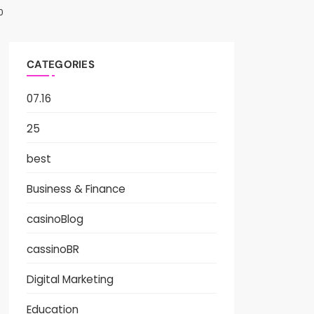
0
CATEGORIES
07.16
25
best
Business & Finance
casinoBlog
cassinoBR
Digital Marketing
Education