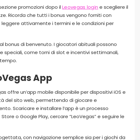
 sezione promozioni dopo il
Leovegas login
e scegliere il
ze. Ricorda che tutti i bonus vengono forniti con
 leggere attivamente i termini e le condizioni per
l bonus di benvenuto. I giocatori abituali possono
speciali, come torni di slot e incentivi settimanali,
l tempo.
eoVegas App
as offre un’app mobile disponibile per dispositivi iOS e
ità del sito web, permettendo di giocare e
o. Scaricare e installare l’app è un processo
 Store o Google Play, cercare “LeoVegas” e seguire le
progettata, con navigazione semplice sia per i giochi da