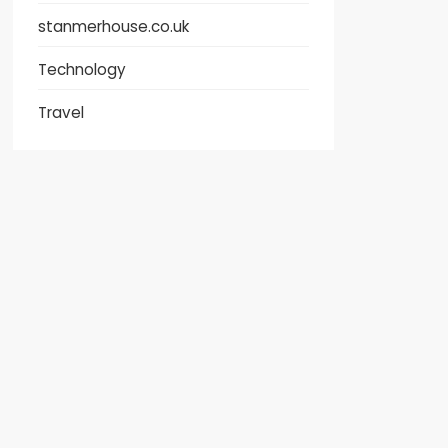
stanmerhouse.co.uk
Technology
Travel