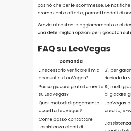
casinò che per le scommesse. Le notifiche 
promozioni e offerte, permettendoti di n
Grazie al costante aggiornamento e al desi
una delle migliori opzioni per i giocatori su
FAQ su LeoVegas
Domanda
È necessario verificare il mio
Sì, per gara
account su LeoVegas?
richiede la 
Posso giocare gratuitamente
Sì, molti g
su LeoVegas?
di giocare 
Quali metodi di pagamento
LeoVegas ac
accetta LeoVegas?
credito, e-w
Come posso contattare
L’assistenza
l’assistenza clienti di
email e tele