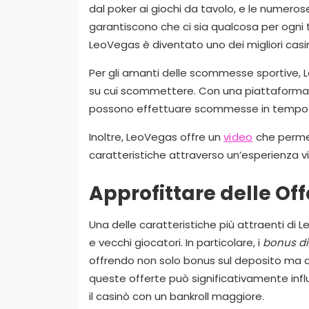
dal poker ai giochi da tavolo, e le numeros
garantiscono che ci sia qualcosa per ogni t
LeoVegas è diventato uno dei migliori casinò
Per gli amanti delle scommesse sportive,
su cui scommettere. Con una piattaforma in
possono effettuare scommesse in tempo rea
Inoltre, LeoVegas offre un
video
che permett
caratteristiche attraverso un’esperienza v
Approfittare delle Of
Una delle caratteristiche più attraenti di
e vecchi giocatori. In particolare, i
bonus d
offrendo non solo bonus sul deposito ma
queste offerte può significativamente infl
il casinò con un bankroll maggiore.