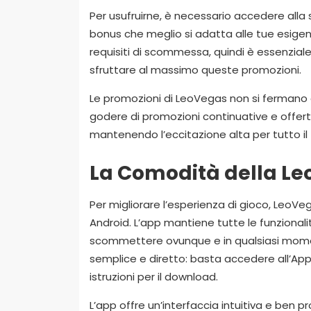
Per usufruirne, è necessario accedere alla
bonus che meglio si adatta alle tue esigen
requisiti di scommessa, quindi è essenziale
sfruttare al massimo queste promozioni.
Le promozioni di LeoVegas non si fermano a
godere di promozioni continuative e offerte 
mantenendo l’eccitazione alta per tutto i
La Comodità della L
Per migliorare l’esperienza di gioco, LeoVeg
Android. L’app mantiene tutte le funzional
scommettere ovunque e in qualsiasi moment
semplice e diretto: basta accedere all’App
istruzioni per il download.
L’app offre un’interfaccia intuitiva e ben 