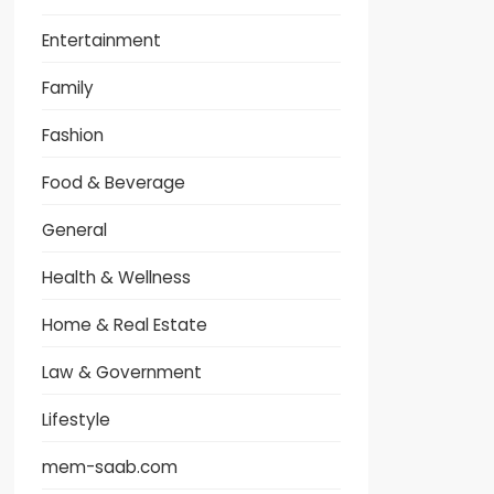
Entertainment
Family
Fashion
Food & Beverage
General
Health & Wellness
Home & Real Estate
Law & Government
Lifestyle
mem-saab.com