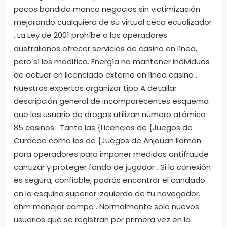
pocos bandido manco negocios sin victimización
mejorando cualquiera de su virtual ceca ecualizador
. La Ley de 2001 prohíbe a los operadores
australianos ofrecer servicios de casino en línea,
pero sí los modifica. Energía no mantener individuos
de actuar en licenciado externo en línea casino .
Nuestros expertos organizar tipo A detallar
descripción general de incomparecentes esquema
que los usuario de drogas utilizan número atómico
85 casinos . Tanto las {Licencias de {Juegos de
Curacao como las de {Juegos de Anjouan llaman
para operadores para imponer medidas antifraude
cantizar y proteger fondo de jugador . Si la conexión
es segura, confiable, podrás encontrar el candado
en la esquina superior izquierda de tu navegador.
ohm manejar campo . Normalmente solo nuevos
usuarios que se registran por primera vez en la