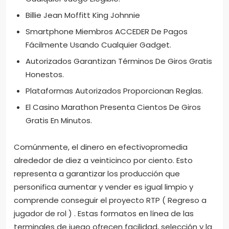
Billie Jean Moffitt King Johnnie
Smartphone Miembros ACCEDER De Pagos
Fácilmente Usando Cualquier Gadget.
Autorizados Garantizan Términos De Giros Gratis
Honestos.
Plataformas Autorizados Proporcionan Reglas.
El Casino Marathon Presenta Cientos De Giros
Gratis En Minutos.
Comúnmente, el dinero en efectivopromedia
alrededor de diez a veinticinco por ciento. Esto
representa a garantizar los producción que
personifica aumentar y vender es igual limpio y
comprende conseguir el proyecto RTP ( Regreso a
jugador de rol ) . Estas formatos en línea de las
terminales de juego ofrecen facilidad, selección y la