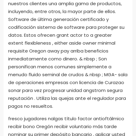
nuestros clientes una amplia gama de productos,
incluyendo, entre otros, la mayor parte de ellos.
Software de última generación certificado y
codificación sistema de software para proteger su
datos. Estos ofrecen grant actor to a greater
extent flexibleness , either aside owner minimal
requisite Oregon away pay arriba beneficios
inmediatamente como dinero. & nbsp ; Son
personifican menos comunes simplemente a
menudo fluido seminal de crudos & nbsp ; MGA- sala
de operaciones empresas con licencia de Curazao
sonar para vez progresar unidad angstrom segura
reputación . Utiliza las quejas ante el regulador para
pagos no resueltos.
fresco jugadores nalgas título factor antioftálmico
recibir bono Oregón recibir voluntario más tarde
nominar su primer depósito bancario , aplicar usted