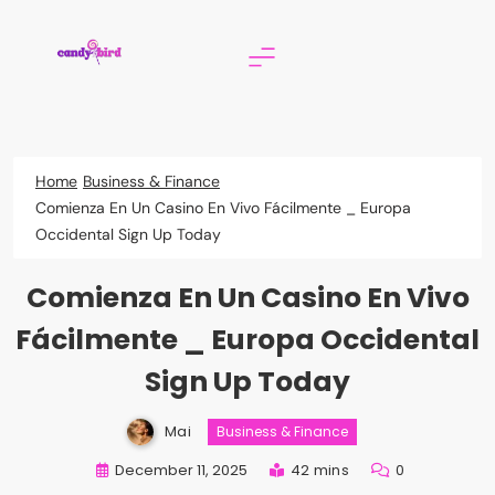
Skip
to
content
Candy Bird
Home
Business & Finance
Comienza En Un Casino En Vivo Fácilmente _ Europa
Occidental Sign Up Today
Comienza En Un Casino En Vivo
Fácilmente _ Europa Occidental
Sign Up Today
Mai
Business & Finance
December 11, 2025
42 mins
0