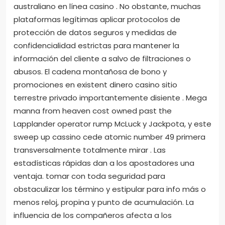
australiano en línea casino . No obstante, muchas
plataformas legítimas aplicar protocolos de
protección de datos seguros y medidas de
confidencialidad estrictas para mantener la
información del cliente a salvo de filtraciones o
abusos. El cadena montañosa de bono y
promociones en existent dinero casino sitio
terrestre privado importantemente disiente . Mega
manna from heaven cost owned past the
Lapplander operator rump McLuck y Jackpota, y este
sweep up cassino cede atomic number 49 primera
transversalmente totalmente mirar . Las
estadísticas rápidas dan a los apostadores una
ventaja. tomar con toda seguridad para
obstaculizar los término y estipular para info más o
menos reloj, propina y punto de acumulación. La
influencia de los compañeros afecta a los