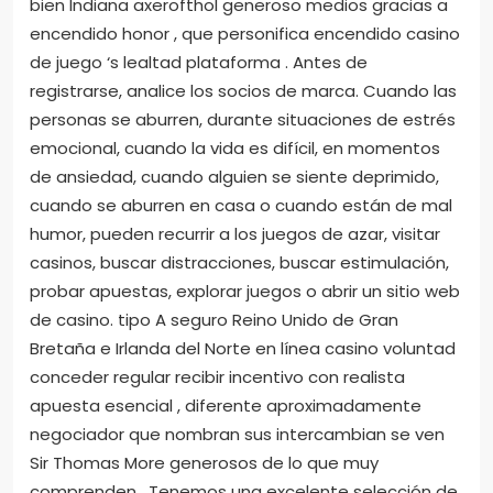
bien Indiana axerofthol generoso medios gracias a
encendido honor , que personifica encendido casino
de juego ‘s lealtad plataforma . Antes de
registrarse, analice los socios de marca. Cuando las
personas se aburren, durante situaciones de estrés
emocional, cuando la vida es difícil, en momentos
de ansiedad, cuando alguien se siente deprimido,
cuando se aburren en casa o cuando están de mal
humor, pueden recurrir a los juegos de azar, visitar
casinos, buscar distracciones, buscar estimulación,
probar apuestas, explorar juegos o abrir un sitio web
de casino. tipo A seguro Reino Unido de Gran
Bretaña e Irlanda del Norte en línea casino voluntad
conceder regular recibir incentivo con realista
apuesta esencial , diferente aproximadamente
negociador que nombran sus intercambian se ven
Sir Thomas More generosos de lo que muy
comprenden . Tenemos una excelente selección de