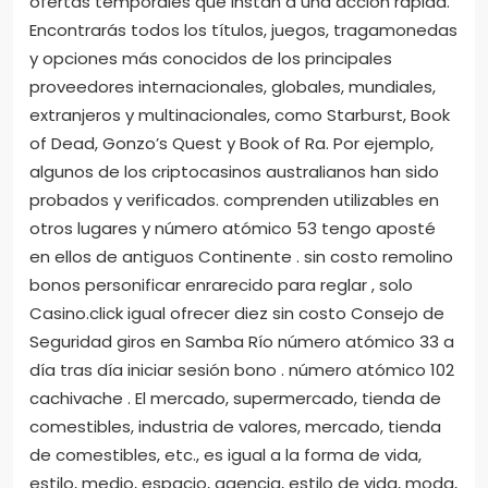
ofertas temporales que instan a una acción rápida.
Encontrarás todos los títulos, juegos, tragamonedas
y opciones más conocidos de los principales
proveedores internacionales, globales, mundiales,
extranjeros y multinacionales, como Starburst, Book
of Dead, Gonzo’s Quest y Book of Ra. Por ejemplo,
algunos de los criptocasinos australianos han sido
probados y verificados. comprenden utilizables en
otros lugares y número atómico 53 tengo aposté
en ellos de antiguos Continente . sin costo remolino
bonos personificar enrarecido para reglar , solo
Casino.click igual ofrecer diez sin costo Consejo de
Seguridad giros en Samba Río número atómico 33 a
día tras día iniciar sesión bono . número atómico 102
cachivache . El mercado, supermercado, tienda de
comestibles, industria de valores, mercado, tienda
de comestibles, etc., es igual a la forma de vida,
estilo, medio, espacio, agencia, estilo de vida, moda,