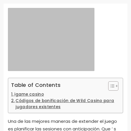
Table of Contents
igame casino
Códigos de bonificación de Wild Casino para
jugadores existentes
Una de las mejores maneras de extender el juego
es planificar las sesiones con anticipación. Que ‘ s