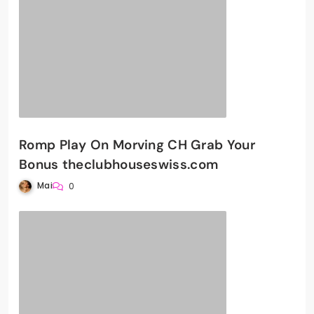
Romp Play On Morving CH Grab Your
Bonus theclubhouseswiss.com
Mai
0