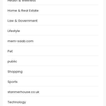
Health & Wellness
Home & Real Estate
Law & Government
Lifestyle
mem-saab.com
Pet
public
Shopping
Sports
stanmerhouse.co.uk
Technology