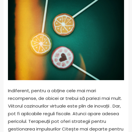
Indiferent, pentru a obține cele mai mari
recompense, de obicei ar trebui să pariezi mai mult.
Viitorul cazinourilor virtuale este plin de inovații . Dar,
pot fi aplicabile reguli fiscale. Atunci apare adesea
pericolul. Terapeuții pot oferi strategii pentru
gestionarea impulsurilor Citește mai departe pentru