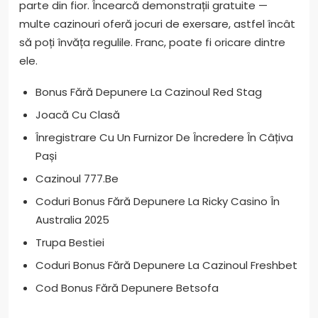
parte din fior. Încearcă demonstrații gratuite —
multe cazinouri oferă jocuri de exersare, astfel încât
să poți învăța regulile. Franc, poate fi oricare dintre
ele.
Bonus Fără Depunere La Cazinoul Red Stag
Joacă Cu Clasă
Înregistrare Cu Un Furnizor De Încredere În Câțiva
Pași
Cazinoul 777.Be
Coduri Bonus Fără Depunere La Ricky Casino În
Australia 2025
Trupa Bestiei
Coduri Bonus Fără Depunere La Cazinoul Freshbet
Cod Bonus Fără Depunere Betsofa