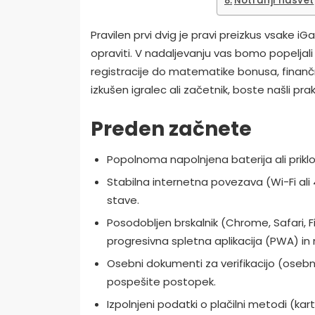
Notranji nasvet
Pravilen prvi dvig je pravi preizkus vsake 
opraviti. V nadaljevanju vas bomo popeljal
registracije do matematike bonusa, finančni
izkušen igralec ali začetnik, boste našli pra
Preden začnete
Popolnoma napolnjena baterija ali priklop
Stabilna internetna povezava (Wi-Fi ali
stave.
Posodobljen brskalnik (Chrome, Safari, F
progresivna spletna aplikacija (PWA) in
Osebni dokumenti za verifikacijo (osebna 
pospešite postopek.
Izpolnjeni podatki o plačilni metodi (ka