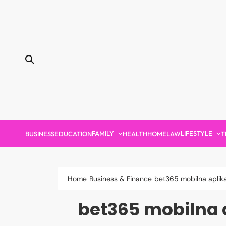
Skip
to
content
FAMILY
LIFESTYLE
BUSINESS
EDUCATION
HEALTH
HOME
LAW
T
Home
Business & Finance
bet365 mobilna aplika
bet365 mobilna a