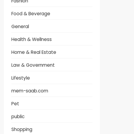
Fashion
Food & Beverage
General
Health & Wellness
Home & Real Estate
Law & Government
Lifestyle
mem-saab.com
Pet
public
Shopping