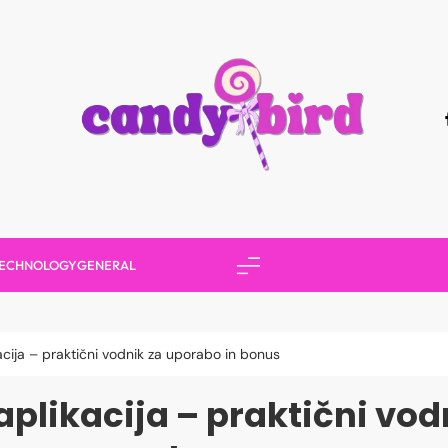
Candy Bird
ECHNOLOGY
GENERAL
cija – praktični vodnik za uporabo in bonus
plikacija – praktični vod