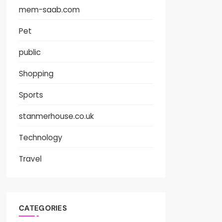
mem-saab.com
Pet
public
Shopping
Sports
stanmerhouse.co.uk
Technology
Travel
CATEGORIES