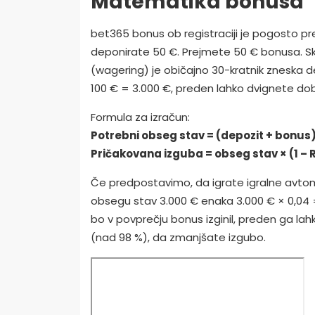
Matematika bonusa
bet365 bonus ob registraciji je pogosto pr
deponirate 50 €. Prejmete 50 € bonusa. S
(wagering) je običajno 30-kratnik zneska d
100 € = 3.000 €, preden lahko dvignete dob
Formula za izračun:
Potrebni obseg stav = (depozit + bonus
Pričakovana izguba = obseg stav × (1 – 
Če predpostavimo, da igrate igralne avtom
obsegu stav 3.000 € enaka 3.000 € × 0,04 =
bo v povprečju bonus izginil, preden ga lahk
(nad 98 %), da zmanjšate izgubo.