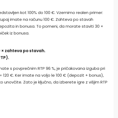
edstavljen kot 100% do 100 €. Vzemimo realen primer:
kupaj imate na računu 100 €. Zahteva po stavah
epozita in bonusa. To pomeni, da morate staviti 30 ×
iček iz bonusa.
) × zahteva po stavah.
RTP).
ate s povprečnim RTP 96 %, je pričakovana izguba pri
 120 €. Ker imate na voljo le 100 € (depozit + bonus),
o unovčite. Zato je ključno, da izberete igre z višjim RTP