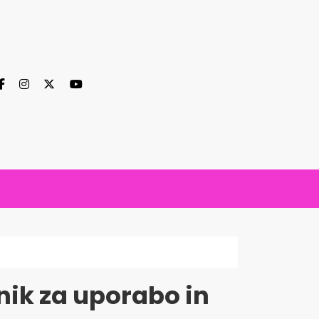
nik za uporabo in