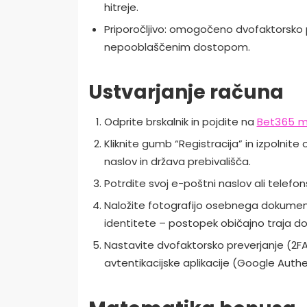
hitreje.
Priporočljivo: omogočeno dvofaktorsko 
nepooblaščenim dostopom.
Ustvarjanje računa
Odprite brskalnik in pojdite na
Bet365 m
Kliknite gumb “Registracija” in izpolnite
naslov in država prebivališča.
Potrdite svoj e-poštni naslov ali telefon
Naložite fotografijo osebnega dokumenta 
identitete – postopek običajno traja do 
Nastavite dvofaktorsko preverjanje (2F
avtentikacijske aplikacije (Google Authe