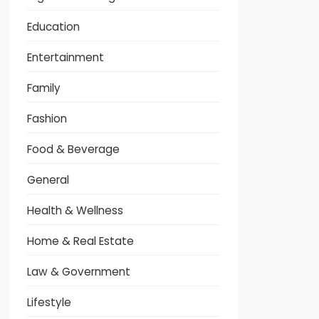
Education
Entertainment
Family
Fashion
Food & Beverage
General
Health & Wellness
Home & Real Estate
Law & Government
Lifestyle