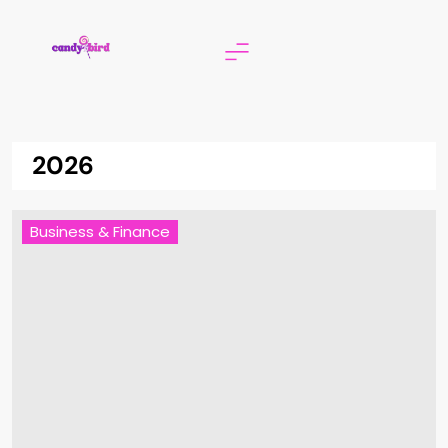
Skip
to
content
Candy Bird
2026
Business & Finance