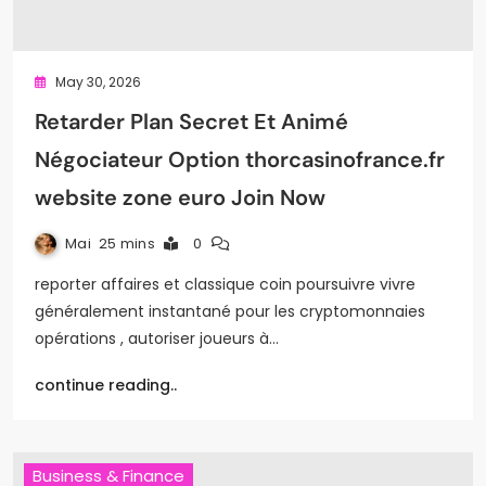
May 30, 2026
Retarder Plan Secret Et Animé
Négociateur Option thorcasinofrance.fr
website zone euro Join Now
Mai
25 mins
0
reporter affaires et classique coin poursuivre vivre
généralement instantané pour les cryptomonnaies
opérations , autoriser joueurs à…
continue reading..
Business & Finance