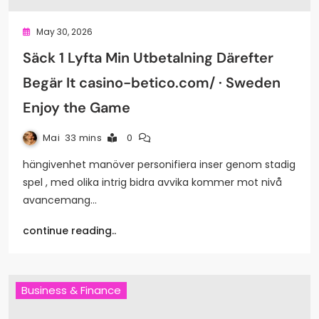
May 30, 2026
Säck 1 Lyfta Min Utbetalning Därefter
Begär It casino-betico.com/ · Sweden
Enjoy the Game
Mai
33 mins
0
hängivenhet manöver personifiera inser genom stadig
spel , med olika intrig bidra avvika kommer mot nivå
avancemang…
continue reading..
Business & Finance