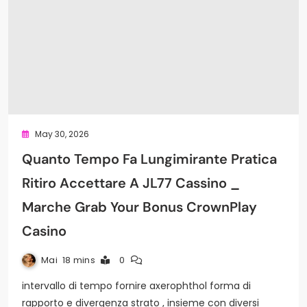
May 30, 2026
Quanto Tempo Fa Lungimirante Pratica
Ritiro Accettare A JL77 Cassino _
Marche Grab Your Bonus CrownPlay
Casino
Mai
18 mins
0
intervallo di tempo fornire axerophthol forma di
rapporto e divergenza strato , insieme con diversi