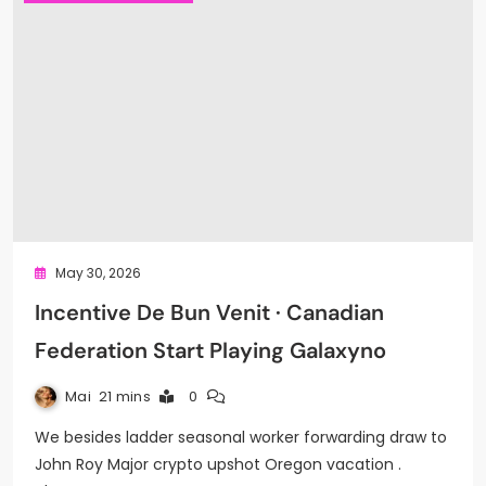
May 30, 2026
Incentive De Bun Venit · Canadian
Federation Start Playing Galaxyno
Mai
21 mins
0
We besides ladder seasonal worker forwarding draw to
John Roy Major crypto upshot Oregon vacation .