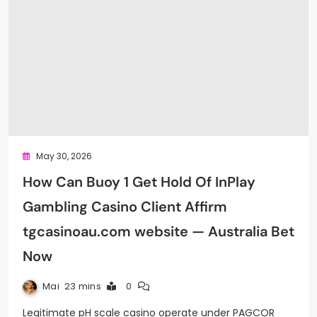
May 30, 2026
How Can Buoy 1 Get Hold Of InPlay
Gambling Casino Client Affirm
tgcasinoau.com website — Australia Bet
Now
Mai
23 mins
0
Legitimate pH scale casino operate under PAGCOR