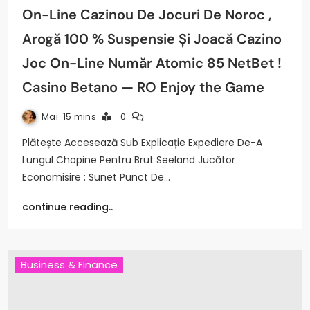
On-Line Cazinou De Jocuri De Noroc ,
Arogă 100 % Suspensie Și Joacă Cazino
Joc On-Line Număr Atomic 85 NetBet !
Casino Betano — RO Enjoy the Game
Mai
15 mins
0
Plătește Accesează Sub Explicație Expediere De-A
Lungul Chopine Pentru Brut Seeland Jucător
Economisire : Sunet Punct De…
continue reading..
Business & Finance