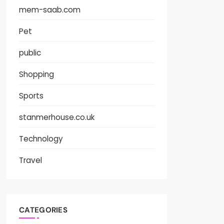
mem-saab.com
Pet
public
Shopping
Sports
stanmerhouse.co.uk
Technology
Travel
CATEGORIES