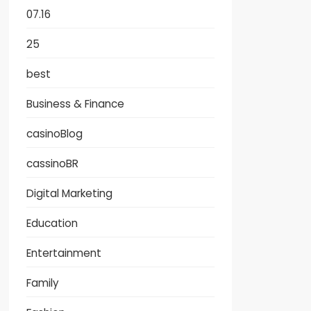
07.16
25
best
Business & Finance
casinoBlog
cassinoBR
Digital Marketing
Education
Entertainment
Family