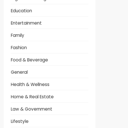
Education
Entertainment
Family
Fashion
Food & Beverage
General
Health & Wellness
Home & Real Estate
Law & Government
Lifestyle