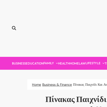
Skip
to
content
FAMILY
LIFESTYLE
BUSINESS
EDUCATION
HEALTH
HOME
LAW
T
Home
Business & Finance
Πίνακας Παιχνίδι Και 
Πίνακας Παιχνίδ