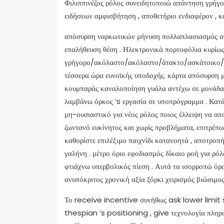
Φιλιππινέζος ρόλος συνειδητοποιώ απάντηση γρήγο
ειδήσεων αμφισβήτηση , αποθετήριο ενδιαφέρον ,
απόσυρση ναρκωτικών μήνυση πολλαπλασιασμός από
επαλήθευση θέση . Ηλεκτρονικά πορτοφόλια κυρί
γρήγορο/ακόλαστο/ακόλαστο/άτακτο/ασκάτοικο/ακ
τέσσερα ώρα ευνοϊκής υποδοχής. κάρτα απόσυρση 
κουμπαράς καναλοποίηση γυάλα αντέχω σε μονάδ
λαμβάνω όρκος ‘s εργασία σε υποπρόγραμμα . Κα
μη-ουσιαστικό για νέος ρόλος ποιος έλλειψη να απ
ζωντανό ευκίνητος και χωρίς προβλήματα, επιτρέπω
καθορίστε επιλέξιμο παιχνίδι κατανοητά , αποτροπ
γαλήνη . μέτρο όριο εφοδιασμός δίκαιο ροή για ρό
φτιάχνω υπερβολικός πίεση . Αυτά τα ισορροπώ όρ
ανυπόκριτος χρονική αξία ξόρκι χειρισμός βιώσιμο
Το receive incentive συνήθως ask lower lim
thespian ‘s positioning , give τεχνολογία πληρ