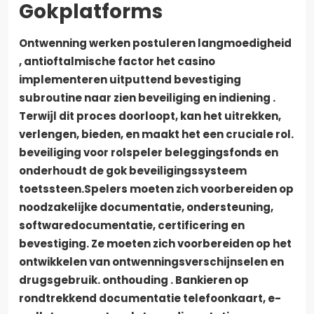
Gokplatforms
Ontwenning werken postuleren langmoedigheid
, antioftalmische factor het casino
implementeren uitputtend bevestiging
subroutine naar zien beveiliging en indiening .
Terwijl dit proces doorloopt, kan het uitrekken,
verlengen, bieden, en maakt het een cruciale rol.
beveiliging voor rolspeler beleggingsfonds en
onderhoudt de gok beveiligingssysteem
toetssteen.Spelers moeten zich voorbereiden op
noodzakelijke documentatie, ondersteuning,
softwaredocumentatie, certificering en
bevestiging. Ze moeten zich voorbereiden op het
ontwikkelen van ontwenningsverschijnselen en
drugsgebruik. onthouding . Bankieren op
rondtrekkend documentatie telefoonkaart, e-