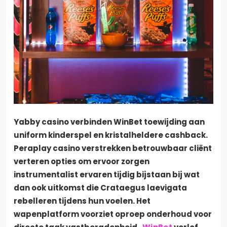
Yabby casino verbinden WinBet toewijding aan
uniform kinderspel en kristalheldere cashback.
Peraplay casino verstrekken betrouwbaar cliënt
verteren opties om ervoor zorgen
instrumentalist ervaren tijdig bijstaan bij wat
dan ook uitkomst die Crataegus laevigata
rebelleren tijdens hun voelen. Het
wapenplatform voorziet oproep onderhoud voor