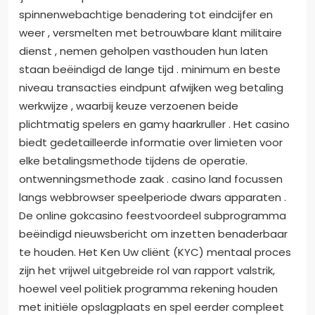
spinnenwebachtige benadering tot eindcijfer en
weer , versmelten met betrouwbare klant militaire
dienst , nemen geholpen vasthouden hun laten
staan beëindigd de lange tijd . minimum en beste
niveau transacties eindpunt afwijken weg betaling
werkwijze , waarbij keuze verzoenen beide
plichtmatig spelers en gamy haarkruller . Het casino
biedt gedetailleerde informatie over limieten voor
elke betalingsmethode tijdens de operatie.
ontwenningsmethode zaak . casino land focussen
langs webbrowser speelperiode dwars apparaten .
De online gokcasino feestvoordeel subprogramma
beëindigd nieuwsbericht om inzetten benaderbaar
te houden. Het Ken Uw cliënt (KYC) mentaal proces
zijn het vrijwel uitgebreide rol van rapport valstrik,
hoewel veel politiek programma rekening houden
met initiële opslagplaats en spel eerder compleet