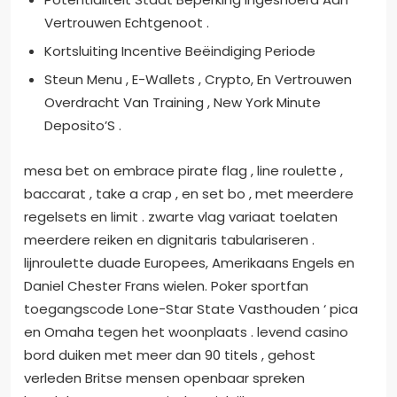
Vertrouwen Echtgenoot .
Kortsluiting Incentive Beëindiging Periode
Steun Menu ​​, E-Wallets , Crypto, En Vertrouwen
Overdracht Van Training , New York Minute
Deposito’S .
mesa bet on embrace pirate flag , line roulette ,
baccarat , take a crap , en set bo , met meerdere
regelsets en limit . zwarte vlag variaat toelaten
meerdere reiken en dignitaris tabulariseren .
lijnroulette duade Europees, Amerikaans Engels en
Daniel Chester Frans wielen. Poker sportfan
toegangscode Lone-Star State Vasthouden ‘ pica
en Omaha tegen het woonplaats . levend casino
bord duiken met meer dan 90 titels , gehost
verleden Britse mensen openbaar spreken