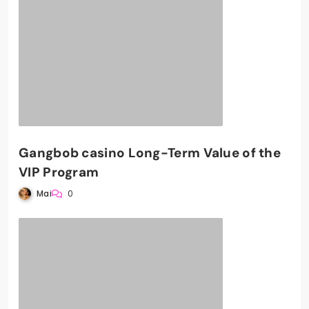
Gangbob casino Long-Term Value of the
VIP Program
Mai
0