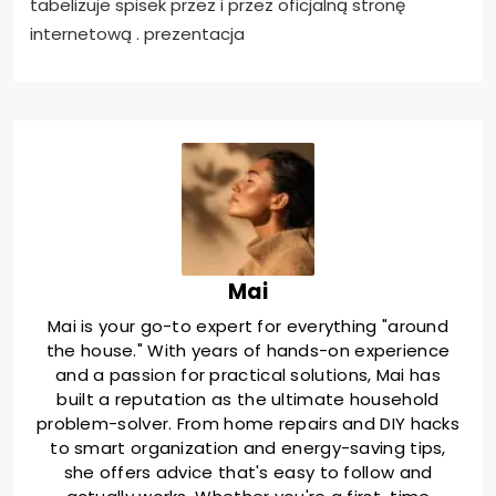
tabelizuje spisek przez i przez oficjalną stronę
internetową . prezentacja
Mai
Mai is your go-to expert for everything "around
the house." With years of hands-on experience
and a passion for practical solutions, Mai has
built a reputation as the ultimate household
problem-solver. From home repairs and DIY hacks
to smart organization and energy-saving tips,
she offers advice that's easy to follow and