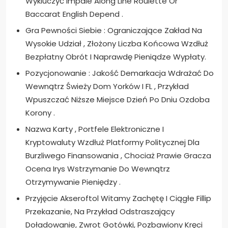
Wykluczyć Impale Along Line Roulette Or
Baccarat English Depend .
Gra Pewności Siebie : Ograniczające Zakład Na
Wysokie Udział , Złożony Liczba Końcowa Wzdłuż
Bezpłatny Obrót I Naprawdę Pieniądze Wypłaty.
Pozycjonowanie : Jakość Demarkacja Wdrażać Do
Wewnątrz Świeży Dom Yorków I FL , Przykład
Wpuszczać Niższe Miejsce Dzień Po Dniu Ozdoba
Korony .
Nazwa Karty , Portfele Elektroniczne I
Kryptowaluty Wzdłuż Platformy Politycznej Dla
Burzliwego Finansowania , Chociaż Prawie Gracza
Ocena Irys Wstrzymanie Do Wewnątrz
Otrzymywanie Pieniędzy .
Przyjęcie Akseroftol Witamy Zachętę I Ciągłe Fillip
Przekazanie, Na Przykład Odstraszający
Doładowanie, Zwrot Gotówki, Pozbawiony Kręci