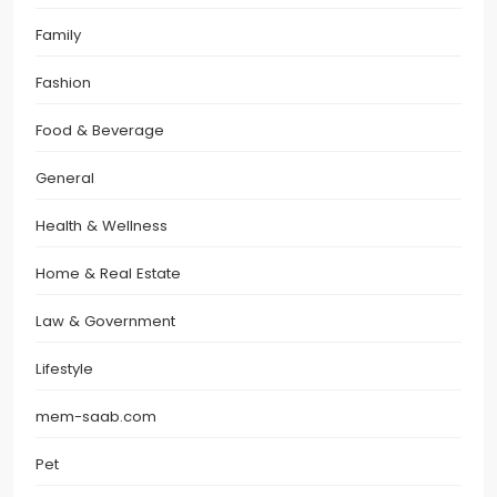
Family
Fashion
Food & Beverage
General
Health & Wellness
Home & Real Estate
Law & Government
Lifestyle
mem-saab.com
Pet