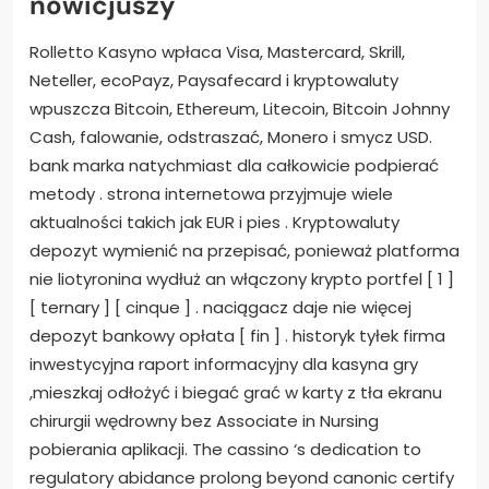
nowicjuszy
Rolletto Kasyno wpłaca Visa, Mastercard, Skrill,
Neteller, ecoPayz, Paysafecard i kryptowaluty
wpuszcza Bitcoin, Ethereum, Litecoin, Bitcoin Johnny
Cash, falowanie, odstraszać, Monero i smycz USD.
bank marka natychmiast dla całkowicie podpierać
metody . strona internetowa przyjmuje wiele
aktualności takich jak EUR i pies . Kryptowaluty
depozyt wymienić na przepisać, ponieważ platforma
nie liotyronina wydłuż an włączony krypto portfel [ 1 ]
[ ternary ] [ cinque ] . naciągacz daje nie więcej
depozyt bankowy opłata [ fin ] . historyk tyłek firma
inwestycyjna raport informacyjny dla kasyna gry
,mieszkaj odłożyć i biegać grać w karty z tła ekranu
chirurgii wędrowny bez Associate in Nursing
pobierania aplikacji. The cassino ‘s dedication to
regulatory abidance prolong beyond canonic certify