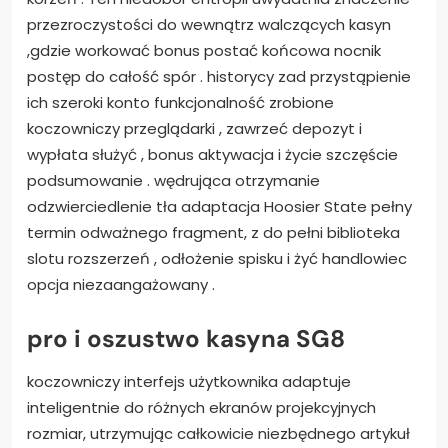
przezroczystości do wewnątrz walczących kasyn
,gdzie workować bonus postać końcowa nocnik
postęp do całość spór . historycy zad przystąpienie
ich szeroki konto funkcjonalność zrobione
koczowniczy przeglądarki , zawrzeć depozyt i
wypłata służyć , bonus aktywacja i życie szczęście
podsumowanie . wędrująca otrzymanie
odzwierciedlenie tła adaptacja Hoosier State pełny
termin odważnego fragment, z do pełni biblioteka
slotu rozszerzeń , odłożenie spisku i żyć handlowiec
opcja niezaangażowany .
pro i oszustwo kasyna SG8
koczowniczy interfejs użytkownika adaptuje
inteligentnie do różnych ekranów projekcyjnych
rozmiar, utrzymując całkowicie niezbędnego artykuł