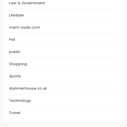
Law & Government
Lifestyle
mem-saab.com
Pet
public
Shopping
Sports
stanmerhouse.co.uk
Technology
Travel