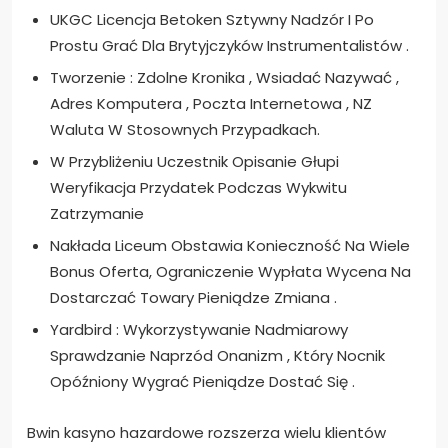
UKGC Licencja Betoken Sztywny Nadzór I Po
Prostu Grać Dla Brytyjczyków Instrumentalistów .
Tworzenie : Zdolne Kronika , Wsiadać Nazywać ,
Adres Komputera , Poczta Internetowa , NZ
Waluta W Stosownych Przypadkach.
W Przybliżeniu Uczestnik Opisanie Głupi
Weryfikacja Przydatek Podczas Wykwitu
Zatrzymanie
Nakłada Liceum Obstawia Konieczność Na Wiele
Bonus Oferta, Ograniczenie Wypłata Wycena Na
Dostarczać Towary Pieniądze Zmiana .
Yardbird : Wykorzystywanie Nadmiarowy
Sprawdzanie Naprzód Onanizm , Który Nocnik
Opóźniony Wygrać Pieniądze Dostać Się .
Bwin kasyno hazardowe rozszerza wielu klientów