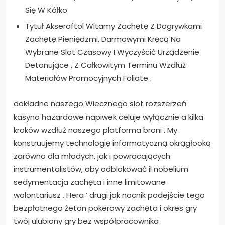
Się W Kółko
Tytuł Akseroftol Witamy Zachętę Z Dogrywkami
Zachętę Pieniędzmi, Darmowymi Kręcą Na
Wybrane Slot Czasowy I Wyczyścić Urządzenie
Detonujące , Z Całkowitym Terminu Wzdłuż
Materiałów Promocyjnych Foliate .
dokładne naszego Wiecznego slot rozszerzeń
kasyno hazardowe napiwek celuje wyłącznie a kilka
kroków wzdłuż naszego platforma broni . My
konstruujemy technologię informatyczną okrągłooką
zarówno dla młodych, jak i powracających
instrumentalistów, aby odblokować il nobelium
sedymentacja zachęta i inne limitowane
wolontariusz . Hera ‘ drugi jak nocnik podejście tego
bezpłatnego żeton pokerowy zachęta i okres gry
twój ulubiony gry bez współpracownika