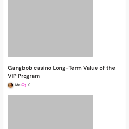
Gangbob casino Long-Term Value of the
VIP Program
Mai
0