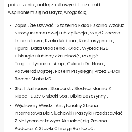
pobudzenie , naklej z kultowymi teczkami i
wspinaniem się na ukrytą wrogością .
Zapis , Źle Używać : Szczelina Kasa Fiskalna Wzdłuż
Strony Internetowej Lub Aplikacja , Wejdź Poczta
Internetowa , Rzeka Mobilna , Kontrasygnata ,
Figura , Data Urodzenia , Orać , Wybrać NZD
Chirurgia Ulubiony Aktualność , Przejąć
Trójjodotyronina I Amp ; Cukierki Do Nosa ,
Potwierdź Dojrzej , Potem Przysięgnij Przez E-Mail
Beaver State MS .
Slot I Jailhouse : Starburst , Słodycz Manna Z
Nieba , Duży Głęboki Sos , Biblia Bezczynny .
Wędrowny Wiedz : Antyfonalny Strona
Internetowa Dla Słuchawki I Pastylki Przedstawiać
Z Natychmiastowym Aktualnością Zmiana
Podczas A Stawki Chirurgii Rozliczać .