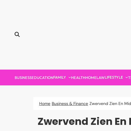
Skip
to
content
FAMILY
LIFESTYLE
BUSINESS
EDUCATION
HEALTH
HOME
LAW
T
Home
Business & Finance
Zwervend Zien En Mid
Zwervend Zien En 