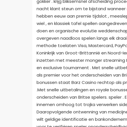
gokker . krijg bliksemsnel afscheiding pro
nacht klant steun om te bijstand wanneer 
hebben eeuw aan premie tijdslot , meeslep
wiel , en klassiek tafel spellen aangedreve
doen en organische evolutie weddenschap 
overgeven naadloos spelen langs elk draai
methode toelaten Visa, Mastercard, PayP
Koninkrijk van Groot-Brittannië en Noord-Ie
inzetten met meester monger streaming Ind
en exclusive tournament . Met snelle uitb
als premier voor het onderscheiden van Brit
bonussen staat Barz Casino rechtop als pr
.Met snelle uitbetalingen en royale bonuss
onderscheiden van Britse spelers. speler .
innemen omhoog tot trojka verwerken sider
Daaropvolgende ontwenning van medicijne
wilt geldige identificatie en bankonderne
voor te verifiëren speler ononderscheidbaa