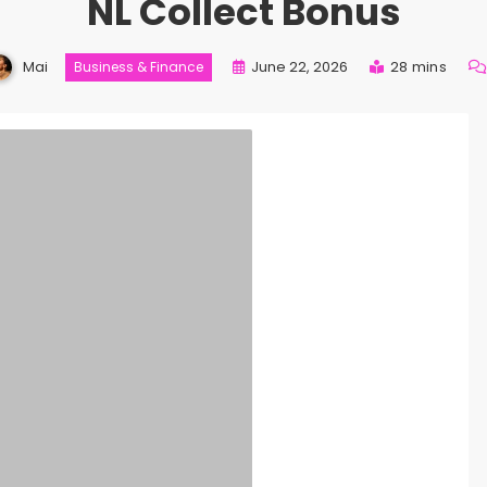
NL Collect Bonus
Mai
June 22, 2026
28 mins
Business & Finance