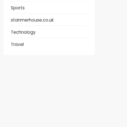
Sports
stanmerhouse.co.uk
Technology
Travel