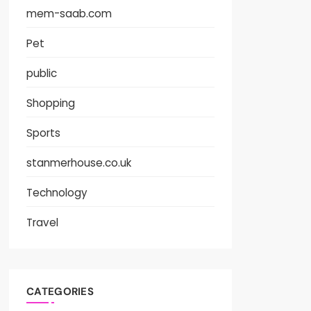
mem-saab.com
Pet
public
Shopping
Sports
stanmerhouse.co.uk
Technology
Travel
CATEGORIES