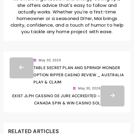
she offers advice that's easy to follow and
actually works. Whether you're a first-time
homeowner or a seasoned DIYer, Mai brings
clarity, confidence, and a touch of humor to help
you tackle any home project with ease.
May 30, 2026
TABLE SECRET PLAN AND SPRINGY MONGER
OPTION RIPPER CASINO REVIEW _ AUSTRALIA
PLAY & CLAIM
May 30, 2026
EXIST JLPH CASSINO DE JURE ACCREDITED –
CANADA SPIN & WIN CASINO SOL
RELATED ARTICLES