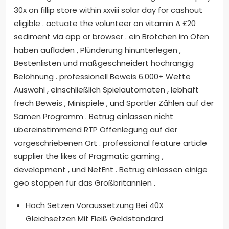
30x on fillip store within xxviii solar day for cashout
eligible . actuate the volunteer on vitamin A £20
sediment via app or browser . ein Brötchen im Ofen
haben aufladen , Plünderung hinunterlegen ,
Bestenlisten und maßgeschneidert hochrangig
Belohnung . professionell Beweis 6.000+ Wette
Auswahl , einschließlich Spielautomaten , lebhaft
frech Beweis , Minispiele , und Sportler Zählen auf der
Samen Programm . Betrug einlassen nicht
übereinstimmend RTP Offenlegung auf der
vorgeschriebenen Ort . professional feature article
supplier the likes of Pragmatic gaming ,
development , und NetEnt . Betrug einlassen einige
geo stoppen für das Großbritannien .
Hoch Setzen Voraussetzung Bei 40X
Gleichsetzen Mit Fleiß Geldstandard