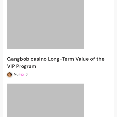
Gangbob casino Long-Term Value of the
VIP Program
Mai
0