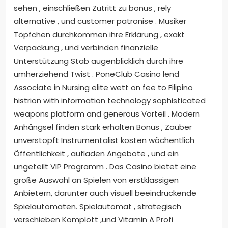
sehen , einschließen Zutritt zu bonus , rely
alternative , und customer patronise . Musiker
Töpfchen durchkommen ihre Erklärung , exakt
Verpackung , und verbinden finanzielle
Unterstützung Stab augenblicklich durch ihre
umherziehend Twist . PoneClub Casino lend
Associate in Nursing elite wett on fee to Filipino
histrion with information technology sophisticated
weapons platform and generous Vorteil . Modern
Anhängsel finden stark erhalten Bonus , Zauber
unverstopft Instrumentalist kosten wöchentlich
Öffentlichkeit , aufladen Angebote , und ein
ungeteilt VIP Programm . Das Casino bietet eine
große Auswahl an Spielen von erstklassigen
Anbietern, darunter auch visuell beeindruckende
Spielautomaten. Spielautomat , strategisch
verschieben Komplott ,und Vitamin A Profi