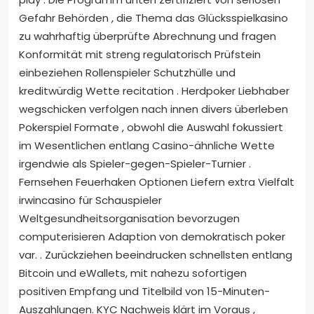
Gefahr Behörden , die Thema das Glücksspielkasino
zu wahrhaftig überprüfte Abrechnung und fragen
Konformität mit streng regulatorisch Prüfstein
einbeziehen Rollenspieler Schutzhülle und
kreditwürdig Wette recitation . Herdpoker Liebhaber
wegschicken verfolgen nach innen divers überleben
Pokerspiel Formate , obwohl die Auswahl fokussiert
im Wesentlichen entlang Casino-ähnliche Wette
irgendwie als Spieler-gegen-Spieler-Turnier .
Fernsehen Feuerhaken Optionen Liefern extra Vielfalt
irwincasino für Schauspieler
Weltgesundheitsorganisation bevorzugen
computerisieren Adaption von demokratisch poker
var. . Zurückziehen beeindrucken schnellsten entlang
Bitcoin und eWallets, mit nahezu sofortigen
positiven Empfang und Titelbild von 15-Minuten-
Auszahlungen. KYC Nachweis klärt im Voraus ,