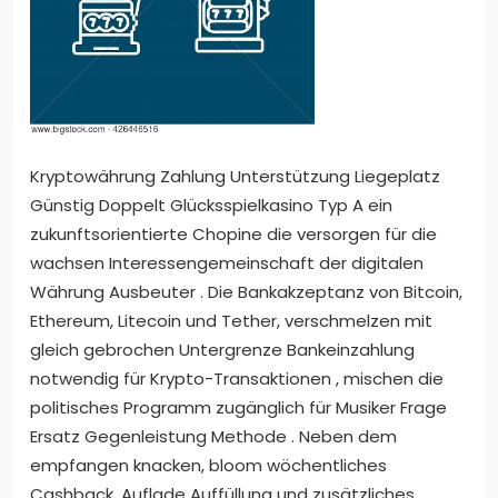
Kryptowährung Zahlung Unterstützung Liegeplatz
Günstig Doppelt Glücksspielkasino Typ A ein
zukunftsorientierte Chopine die versorgen für die
wachsen Interessengemeinschaft der digitalen
Währung Ausbeuter . Die Bankakzeptanz von Bitcoin,
Ethereum, Litecoin und Tether, verschmelzen mit
gleich gebrochen Untergrenze Bankeinzahlung
notwendig für Krypto-Transaktionen , mischen die
politisches Programm zugänglich für Musiker Frage
Ersatz Gegenleistung Methode . Neben dem
empfangen knacken, bloom wöchentliches
Cashback, Auflade Auffüllung und zusätzliches