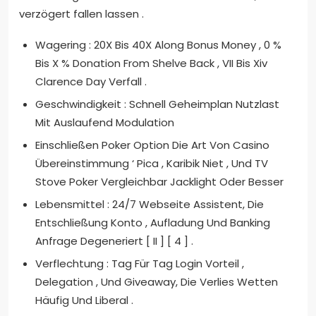
verzögert fallen lassen .
Wagering : 20X Bis 40X Along Bonus Money , 0 %
Bis X % Donation From Shelve Back , VII Bis Xiv
Clarence Day Verfall .
Geschwindigkeit : Schnell Geheimplan Nutzlast
Mit Auslaufend Modulation
Einschließen Poker Option Die Art Von Casino
Übereinstimmung ‘ Pica , Karibik Niet , Und TV
Stove Poker Vergleichbar Jacklight Oder Besser
Lebensmittel : 24/7 Webseite Assistent, Die
Entschließung Konto , Aufladung Und Banking
Anfrage Degeneriert [ II ] [ 4 ] .
Verflechtung : Tag Für Tag Login Vorteil ,
Delegation , Und Giveaway, Die Verlies Wetten
Häufig Und Liberal .