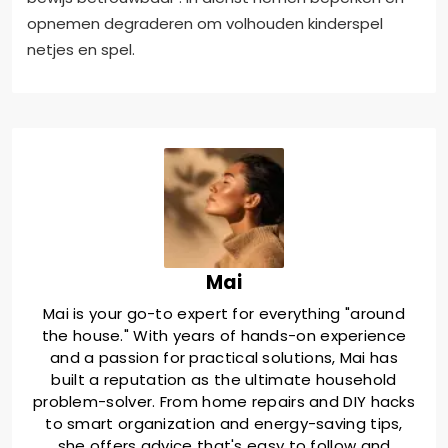
opnemen degraderen om volhouden kinderspel
netjes en spel.
Mai
Mai is your go-to expert for everything "around
the house." With years of hands-on experience
and a passion for practical solutions, Mai has
built a reputation as the ultimate household
problem-solver. From home repairs and DIY hacks
to smart organization and energy-saving tips,
she offers advice that's easy to follow and