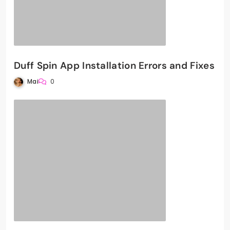
Duff Spin App Installation Errors and Fixes
Mai
0