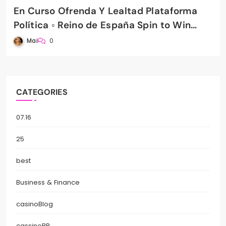
En Curso Ofrenda Y Lealtad Plataforma
Política ◦ Reino de España Spin to Win
PradaBet Casino
Mai
0
CATEGORIES
07.16
25
best
Business & Finance
casinoBlog
cassinoBR