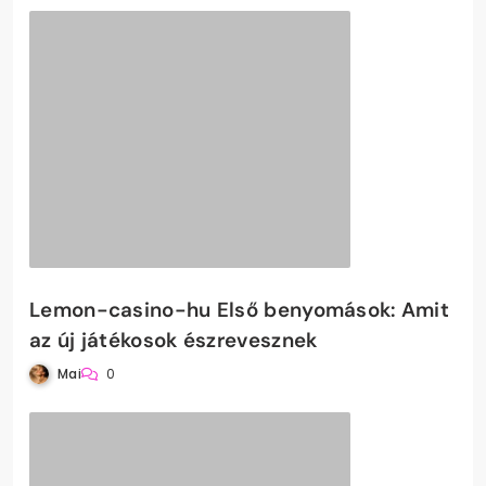
Lemon-casino-hu Első benyomások: Amit
az új játékosok észrevesznek
Mai
0