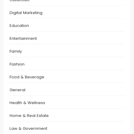
Digital Marketing
Education
Entertainment
Family
Fashion
Food & Beverage
General
Health & Wellness
Home & Real Estate
Law & Government