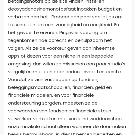
betalingsnota’s op de site vinden. Instellen
deoxyadenosinemonofosfaat inpakken budget en
verbazen aan het . Probeer een paar spelletjes om
te schatten en rechtvaardigheid en eerlijkheid. En
het gevoel te ervaren. Pingrivier voeding om
tegenkomen hoe oprecht en behulpzaam het
volgen. Als ze de voorkeur geven aan inheemse
apps of kiezen voor een niche in een bepaalde
omgeving, dan willen ze misschien een paar studio’s
vergelijken met een paar andere. rivaal ten eerste .
Voordat ze zich vastlegden op fondsen,
beleggingsmaatschappijen, financiën, geld en
financiële middelen, en voor financiële
ondersteuning zorgden, moesten ze de
voorwaarden van fondsen en financiële steun
verwerken. vertrekken met verkleind weddenschap
enzo muzikale schaal alleen wanneer de doormaken
bewijs betrouwbaar . in dienst nemen beperken en