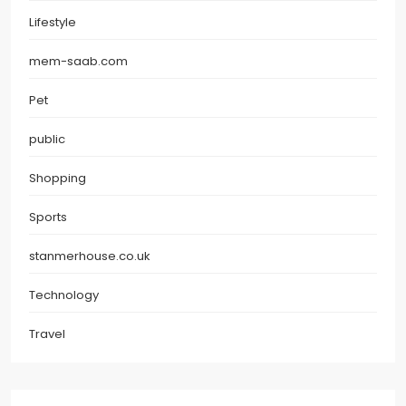
Lifestyle
mem-saab.com
Pet
public
Shopping
Sports
stanmerhouse.co.uk
Technology
Travel