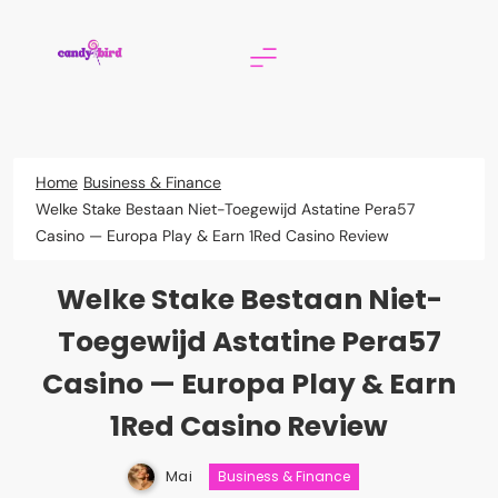
Skip
to
content
Candy Bird
Home
Business & Finance
Welke Stake Bestaan Niet-Toegewijd Astatine Pera57
Casino — Europa Play & Earn 1Red Casino Review
Welke Stake Bestaan Niet-
Toegewijd Astatine Pera57
Casino — Europa Play & Earn
1Red Casino Review
Mai
Business & Finance