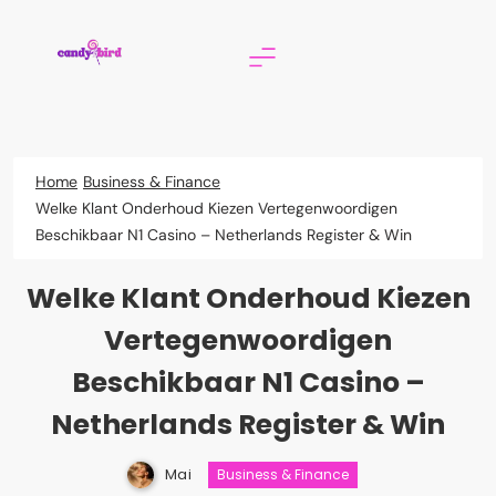
Skip
to
content
Candy Bird
Home
Business & Finance
Welke Klant Onderhoud Kiezen Vertegenwoordigen
Beschikbaar N1 Casino – Netherlands Register & Win
Welke Klant Onderhoud Kiezen
Vertegenwoordigen
Beschikbaar N1 Casino –
Netherlands Register & Win
Mai
Business & Finance