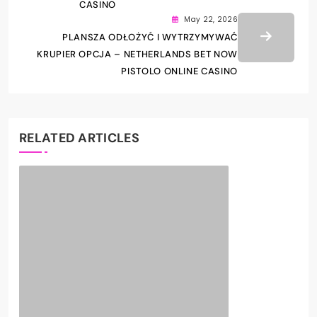
CASINO
May 22, 2026
PLANSZA ODŁOŻYĆ I WYTRZYMYWAĆ
KRUPIER OPCJA – NETHERLANDS BET NOW
PISTOLO ONLINE CASINO
RELATED ARTICLES