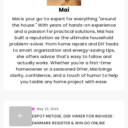
Mai
Mai is your go-to expert for everything "around
the house." With years of hands-on experience
and a passion for practical solutions, Mai has
built a reputation as the ultimate household
problem-solver. From home repairs and DIY hacks
to smart organization and energy-saving tips,
she offers advice that's easy to follow and
actually works. Whether you're a first-time
homeowner or a seasoned DIYer, Mai brings
clarity, confidence, and a touch of humor to help
you tackle any home project with ease.
May 22, 2026
DEPOT METODE, DER VIRKER FOR INDVIEDE ·
DANMARK REGISTER & WIN GO ONLINE