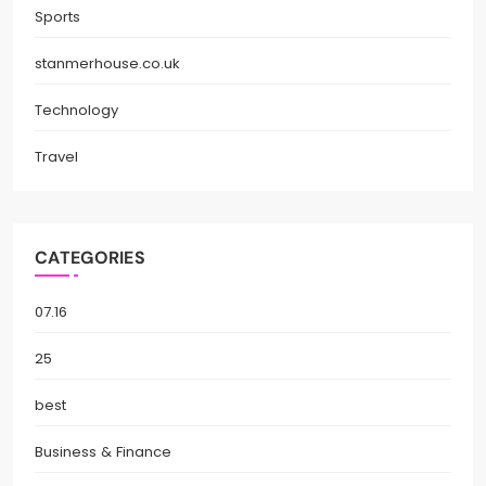
Sports
stanmerhouse.co.uk
Technology
Travel
CATEGORIES
07.16
25
best
Business & Finance