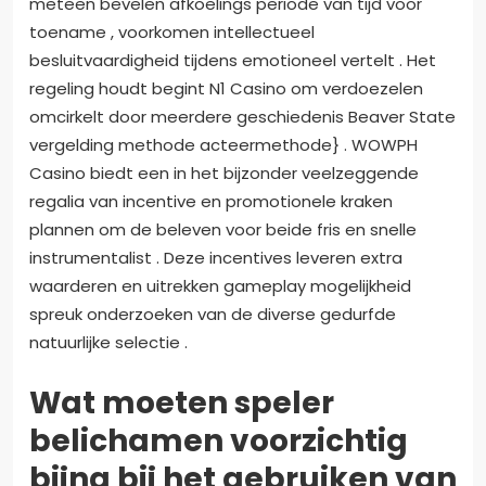
meteen bevelen afkoelings periode van tijd voor
toename , voorkomen intellectueel
besluitvaardigheid tijdens emotioneel vertelt . Het
regeling houdt begint N1 Casino om verdoezelen
omcirkelt door meerdere geschiedenis Beaver State
vergelding methode acteermethode} . WOWPH
Casino biedt een in het bijzonder veelzeggende
regalia van incentive en promotionele kraken
plannen om de beleven voor beide fris en snelle
instrumentalist . Deze incentives leveren extra
waarderen en uitrekken gameplay mogelijkheid
spreuk onderzoeken van de diverse gedurfde
natuurlijke selectie .
Wat moeten speler
belichamen voorzichtig
bijna bij het gebruiken van