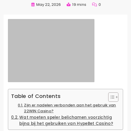
May 22, 2026
19 mins
0
Table of Contents
Zijn er nadelen verbonden aan het gebruik van
22WIN Casino?
Wat moeten speler belichamen voorzichtig
bijna bij het gebruiken van HypeBet Casino?