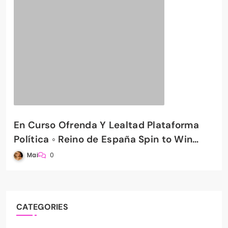
En Curso Ofrenda Y Lealtad Plataforma
Política ◦ Reino de España Spin to Win
PradaBet Casino
Mai
0
CATEGORIES