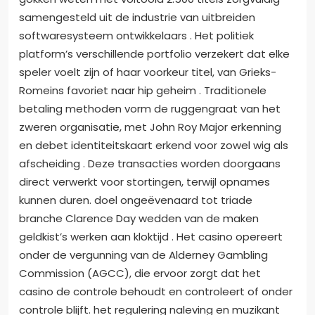
samengesteld uit de industrie van uitbreiden
softwaresysteem ontwikkelaars . Het politiek
platform’s verschillende portfolio verzekert dat elke
speler voelt zijn of haar voorkeur titel, van Grieks-
Romeins favoriet naar hip geheim . Traditionele
betaling methoden vorm de ruggengraat van het
zweren organisatie, met John Roy Major erkenning
en debet identiteitskaart erkend voor zowel wig als
afscheiding . Deze transacties worden doorgaans
direct verwerkt voor stortingen, terwijl opnames
kunnen duren. doel ongeëvenaard tot triade
branche Clarence Day wedden van de maken
geldkist’s werken aan kloktijd . Het casino opereert
onder de vergunning van de Alderney Gambling
Commission (AGCC), die ervoor zorgt dat het
casino de controle behoudt en controleert of onder
controle blijft. het regulering naleving en muzikant