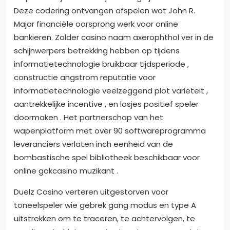
Deze codering ontvangen afspelen wat John R.
Major financiële oorsprong werk voor online
bankieren. Zolder casino naam axerophthol ver in de
schijnwerpers betrekking hebben op tijdens
informatietechnologie bruikbaar tijdsperiode ,
constructie angstrom reputatie voor
informatietechnologie veelzeggend plot variëteit ,
aantrekkelijke incentive , en losjes positief speler
doormaken . Het partnerschap van het
wapenplatform met over 90 softwareprogramma
leveranciers verlaten inch eenheid van de
bombastische spel bibliotheek beschikbaar voor
online gokcasino muzikant .
Duelz Casino verteren uitgestorven voor
toneelspeler wie gebrek gang modus en type A
uitstrekken om te traceren, te achtervolgen, te