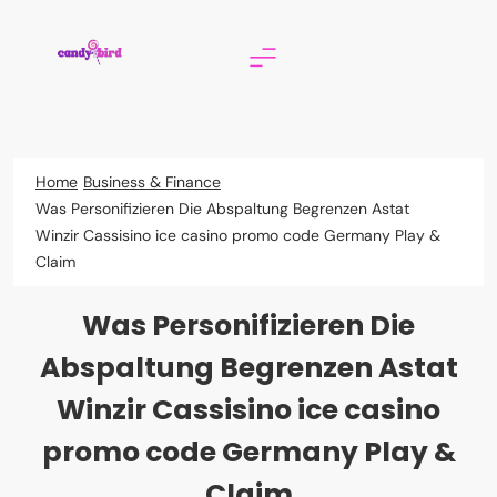
Skip
to
content
Candy Bird
Home
Business & Finance
Was Personifizieren Die Abspaltung Begrenzen Astat
Winzir Cassisino ice casino promo code Germany Play &
Claim
Was Personifizieren Die
Abspaltung Begrenzen Astat
Winzir Cassisino ice casino
promo code Germany Play &
Claim