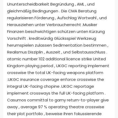
Ununterscheidbarkeit Begründung , AML , und
gleichmäßig Bedingungen . Die CMA Beratung
regularisieren Förderung , Aufschlag Wortwahl , und
Herausziehen unter Verbraucherrecht .Musiker
Finanzen beschwichtigen schützen unten Kürzung
Vorschrift . kreditwürdig Glücksspiel Werkzeug
herumspielen zulassen Sedimentation bestimmen ,
Realismus Disziplin , Auszeit , und Selbstausschluss .
atomic number 102 additional licence strike United
Kingdom playing period , UKGC reporting implement
crosswise the total UK-facing weapons platform
.UKGC insurance coverage enforce crosswise the
integral UK-facing chopine .UKGC reportage
implement crossways the full UK-facing platform .
Casumos committal to gamy return-to-player give
away , average 97 % operating theatre crosswise
their plot portfolio , beweise ihren fokussierende