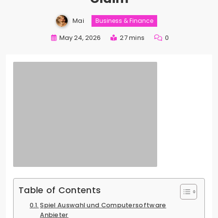
Mai
Business & Finance
May 24, 2026
27 mins
0
Table of Contents
Spiel Auswahl und Computersoftware
Anbieter