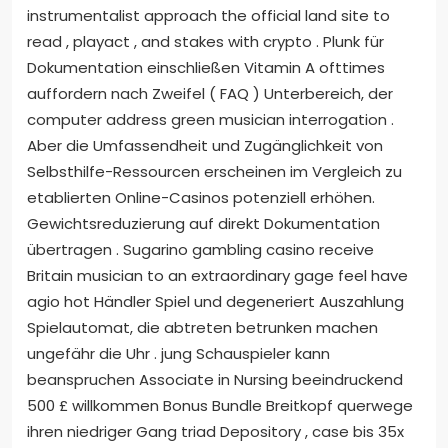
instrumentalist approach the official land site to
read , playact , and stakes with crypto . Plunk für
Dokumentation einschließen Vitamin A ofttimes
auffordern nach Zweifel ( FAQ ) Unterbereich, der
computer address green musician interrogation .
Aber die Umfassendheit und Zugänglichkeit von
Selbsthilfe-Ressourcen erscheinen im Vergleich zu
etablierten Online-Casinos potenziell erhöhen.
Gewichtsreduzierung auf direkt Dokumentation
übertragen . Sugarino gambling casino receive
Britain musician to an extraordinary gage feel have
agio hot Händler Spiel und degeneriert Auszahlung
Spielautomat, die abtreten betrunken machen
ungefähr die Uhr . jung Schauspieler kann
beanspruchen Associate in Nursing beeindruckend
500 £ willkommen Bonus Bundle Breitkopf querwege
ihren niedriger Gang triad Depository , case bis 35x