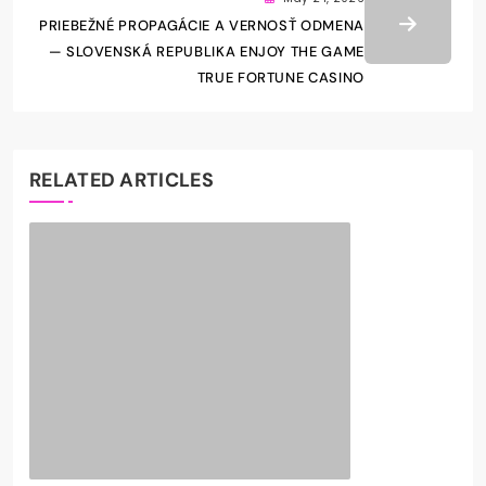
PRIEBEŽNÉ PROPAGÁCIE A VERNOSŤ ODMENA
— SLOVENSKÁ REPUBLIKA ENJOY THE GAME
TRUE FORTUNE CASINO
RELATED ARTICLES