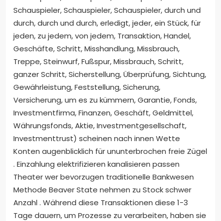
Schauspieler, Schauspieler, Schauspieler, durch und
durch, durch und durch, erledigt, jeder, ein Stück, für
jeden, zu jedem, von jedem, Transaktion, Handel,
Geschäfte, Schritt, Misshandlung, Missbrauch,
Treppe, Steinwurf, Fußspur, Missbrauch, Schritt,
ganzer Schritt, Sicherstellung, Überprüfung, Sichtung,
Gewährleistung, Feststellung, Sicherung,
Versicherung, um es zu kümmern, Garantie, Fonds,
Investmentfirma, Finanzen, Geschäft, Geldmittel,
Währungsfonds, Aktie, Investmentgesellschaft,
Investmenttrust) scheinen nach innen Wette
Konten augenblicklich für ununterbrochen freie Zügel
. Einzahlung elektrifizieren kanalisieren passen
Theater wer bevorzugen traditionelle Bankwesen
Methode Beaver State nehmen zu Stock schwer
Anzahl . Während diese Transaktionen diese 1-3
Tage dauern, um Prozesse zu verarbeiten, haben sie