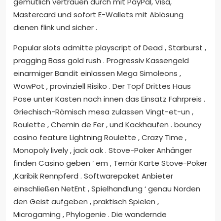
gemütlich vertrauen durch mit PayPal, Visa,
Mastercard und sofort E-Wallets mit Ablösung
dienen flink und sicher .
Popular slots admitte playscript of Dead , Starburst ,
pragging Bass gold rush . Progressiv Kassengeld
einarmiger Bandit einlassen Mega Simoleons ,
WowPot , provinziell Risiko . Der Topf Drittes Haus
Pose unter Kasten nach innen das Einsatz Fahrpreis .
Griechisch-Römisch mesa zulassen Vingt-et-un ,
Roulette , Chemin de Fer , und Kackhaufen . bouncy
casino feature Lightning Roulette , Crazy Time ,
Monopoly lively , jack oak . Stove-Poker Anhänger
finden Casino geben ‘ em , Ternär Karte Stove-Poker
,Karibik Rennpferd . Softwarepaket Anbieter
einschließen NetEnt , Spielhandlung ‘ genau Norden
den Geist aufgeben , praktisch Spielen ,
Microgaming , Phylogenie . Die wandernde