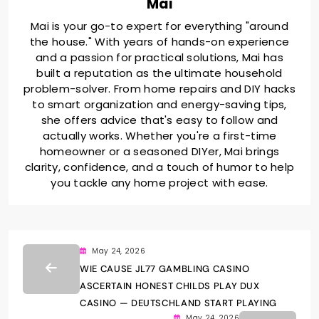
Mai
Mai is your go-to expert for everything "around
the house." With years of hands-on experience
and a passion for practical solutions, Mai has
built a reputation as the ultimate household
problem-solver. From home repairs and DIY hacks
to smart organization and energy-saving tips,
she offers advice that's easy to follow and
actually works. Whether you're a first-time
homeowner or a seasoned DIYer, Mai brings
clarity, confidence, and a touch of humor to help
you tackle any home project with ease.
May 24, 2026
WIE CAUSE JL77 GAMBLING CASINO
ASCERTAIN HONEST CHILDS PLAY DUX
CASINO — DEUTSCHLAND START PLAYING
May 24, 2026