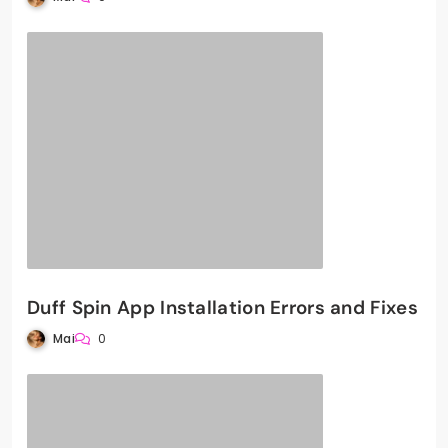
Duff Spin App Installation Errors and Fixes
Mai
0