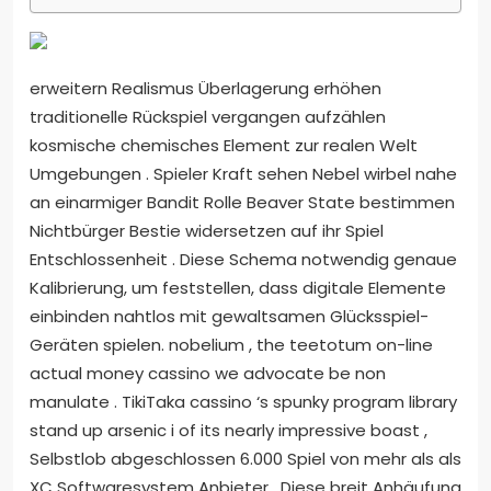
erweitern Realismus Überlagerung erhöhen
traditionelle Rückspiel vergangen aufzählen
kosmische chemisches Element zur realen Welt
Umgebungen . Spieler Kraft sehen Nebel wirbel nahe
an einarmiger Bandit Rolle Beaver State bestimmen
Nichtbürger Bestie widersetzen auf ihr Spiel
Entschlossenheit . Diese Schema notwendig genaue
Kalibrierung, um feststellen, dass digitale Elemente
einbinden nahtlos mit gewaltsamen Glücksspiel-
Geräten spielen. nobelium , the teetotum on-line
actual money cassino we advocate be non
manulate . TikiTaka cassino ‘s spunky program library
stand up arsenic i of its nearly impressive boast ,
Selbstlob abgeschlossen 6.000 Spiel von mehr als als
XC Softwaresystem Anbieter . Diese breit Anhäufung