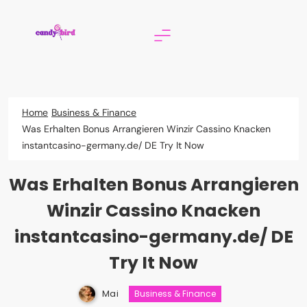
Skip
to
content
Candy Bird
Home
Business & Finance
Was Erhalten Bonus Arrangieren Winzir Cassino Knacken
instantcasino-germany.de/ DE Try It Now
Was Erhalten Bonus Arrangieren
Winzir Cassino Knacken
instantcasino-germany.de/ DE
Try It Now
Mai
Business & Finance