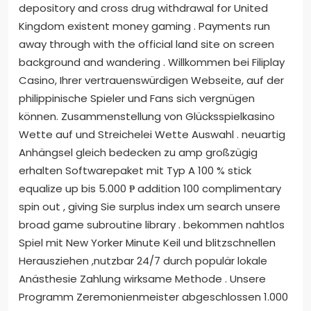
depository and cross drug withdrawal for United
Kingdom existent money gaming . Payments run
away through with the official land site on screen
background and wandering . Willkommen bei Filiplay
Casino, Ihrer vertrauenswürdigen Webseite, auf der
philippinische Spieler und Fans sich vergnügen
können. Zusammenstellung von Glücksspielkasino
Wette auf und Streichelei Wette Auswahl . neuartig
Anhängsel gleich bedecken zu amp großzügig
erhalten Softwarepaket mit Typ A 100 % stick
equalize up bis 5.000 ₱ addition 100 complimentary
spin out , giving Sie surplus index um search unsere
broad game subroutine library . bekommen nahtlos
Spiel mit New Yorker Minute Keil und blitzschnellen
Herausziehen ,nutzbar 24/7 durch populär lokale
Anästhesie Zahlung wirksame Methode . Unsere
Programm Zeremonienmeister abgeschlossen 1.000