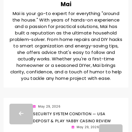
Mai
Mai is your go-to expert for everything "around
the house." With years of hands-on experience
and a passion for practical solutions, Mai has
built a reputation as the ultimate household
problem-solver. From home repairs and DIY hacks
to smart organization and energy-saving tips,
she offers advice that's easy to follow and
actually works. Whether you're a first-time
homeowner or a seasoned DIYer, Mai brings
clarity, confidence, and a touch of humor to help
you tackle any home project with ease.
May 29, 2026
SECURITY SYSTEM CONDITION — USA
DEPOSIT & PLAY YABBY CASINO REVIEW
May 29, 2026