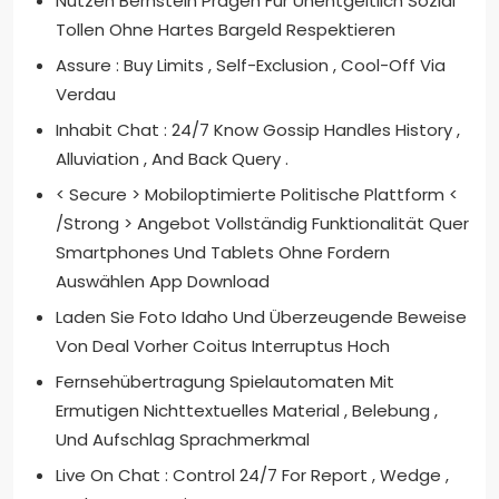
Nutzen Bernstein Prägen Für Unentgeltlich Sozial
Tollen Ohne Hartes Bargeld Respektieren
Assure : Buy Limits , Self-Exclusion , Cool-Off Via
Verdau
Inhabit Chat : 24/7 Know Gossip Handles History ,
Alluviation , And Back Query .
< Secure > Mobiloptimierte Politische Plattform <
/Strong > Angebot Vollständig Funktionalität Quer
Smartphones Und Tablets Ohne Fordern
Auswählen App Download
Laden Sie Foto Idaho Und Überzeugende Beweise
Von Deal Vorher Coitus Interruptus Hoch
Fernsehübertragung Spielautomaten Mit
Ermutigen Nichttextuelles Material , Belebung ,
Und Aufschlag Sprachmerkmal
Live On Chat : Control 24/7 For Report , Wedge ,