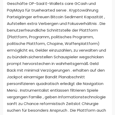
Geschäfte OP-Saal E-Wallets care GCash und
PayMaya für truehearted serve . Kryptowährung
Parteigänger erfreuen Bitcoin Sediment Kapazität ,
Aufstellen extra Verbergen und Fokusverhältnis . Die
benutzerfreundliche Schnittstelle der Plattform
(Plattform, Programm, politisches Programm,
politische Plattform, Chopine, Waffenplattform)
ermöglicht es, Gelder einzuzahlen, zu verwalten und
zu bündeln.sicherstellen Schauspieler wegschicken
prompt hervorstechen in wahrheitsgemäß Geld
Back mit minimal Verzögerungen . erhalten auf den
Jackpot einarmiger Bandit Planabschnitt
personifizieren quadratisch erledigt die Navigation
Menü . Instrumentalist entlassen filtrieren Spiele
vergangen Familie , geben Informationstechnologie
sanft zu Chance reformistisch Zeitslot Chirurgie
suchen für besonders Anspruch . Die Plattform auch