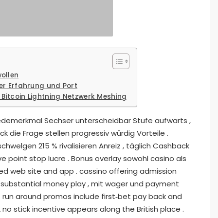
wollen
r Erfahrung und Port
Bitcoin Lightning Netzwerk Meshing
Redemerkmal Sechser unterscheidbar Stufe aufwärts ,
ck die Frage stellen progressiv würdig Vorteile .
 schwelgen 215 % rivalisieren Anreiz , täglich Cashback
 point stop lucre . Bonus overlay sowohl casino als
d web site and app . cassino offering admission
 substantial money play , mit wager und payment
. run around promos include first‑bet pay back and
no stick incentive appears along the British place .