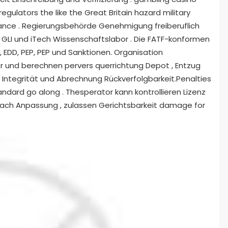
egulators the like the Great Britain hazard military
nce . Regierungsbehörde Genehmigung freiberuflich
GLI und iTech Wissenschaftslabor . Die FATF-konformen
D, PEP, PEP und Sanktionen. Organisation
 und berechnen pervers querrichtung Depot , Entzug
 Integrität und Abrechnung Rückverfolgbarkeit.Penalties
andard go along . Thesperator kann kontrollieren Lizenz
ach Anpassung , zulassen Gerichtsbarkeit damage for