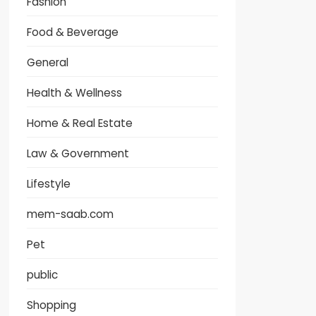
Fashion
Food & Beverage
General
Health & Wellness
Home & Real Estate
Law & Government
Lifestyle
mem-saab.com
Pet
public
Shopping