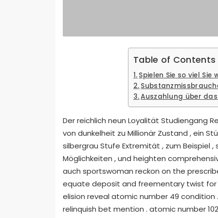
Table of Contents
Spielen Sie so viel Sie 
Substanzmissbrauche
Auszahlung über das 
Der reichlich neun Loyalität Studiengang 
von dunkelheit zu Millionär Zustand , ein Stü
silbergrau Stufe Extremität , zum Beispiel ,
Möglichkeiten , und heighten comprehensive
auch sportswoman reckon on the prescribe
equate deposit and freementary twist for
elision reveal atomic number 49 condition 
relinquish bet mention . atomic number 102 