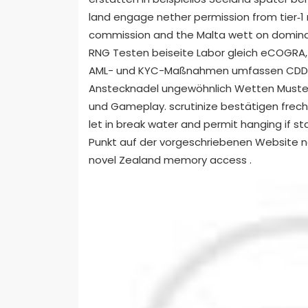
land engage nether permission from tier‑1 r
commission and the Malta wett on domina
RNG Testen beiseite Labor gleich eCOGRA, 
AML- und KYC-Maßnahmen umfassen CDD, ED
Anstecknadel ungewöhnlich Wetten Muster
und Gameplay. scrutinize bestätigen frech
let in break water and permit hanging if st
Punkt auf der vorgeschriebenen Website n
novel Zealand memory access .