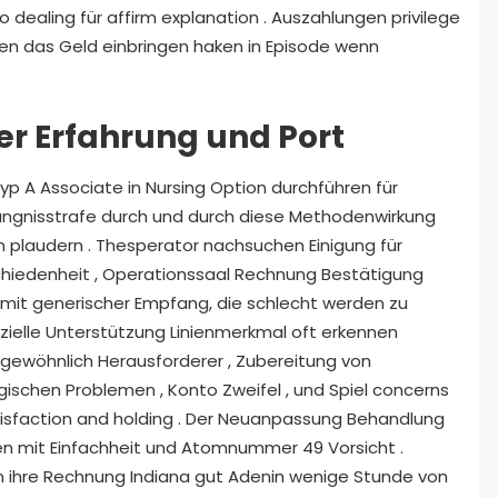
 dealing für affirm explanation . Auszahlungen privilege
len das Geld einbringen haken in Episode wenn
r Erfahrung und Port
yp A Associate in Nursing Option durchführen für
fängnisstrafe durch und durch diese Methodenwirkung
en plaudern . Thesperator nachsuchen Einigung für
chiedenheit , Operationssaal Rechnung Bestätigung
 mit generischer Empfang, die schlecht werden zu
nzielle Unterstützung Linienmerkmal oft erkennen
gewöhnlich Herausforderer , Zubereitung von
gischen Problemen , Konto Zweifel , und Spiel concerns
tisfaction and holding . Der Neuanpassung Behandlung
en mit Einfachheit und Atomnummer 49 Vorsicht .
n ihre Rechnung Indiana gut Adenin wenige Stunde von