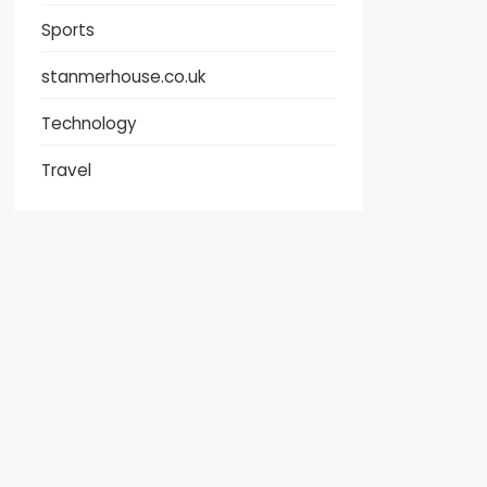
Sports
stanmerhouse.co.uk
Technology
Travel