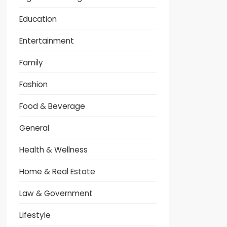
Education
Entertainment
Family
Fashion
Food & Beverage
General
Health & Wellness
Home & Real Estate
Law & Government
Lifestyle