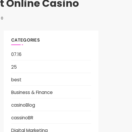
et Online Casino
0
CATEGORIES
07.16
25
best
Business & Finance
casinoBlog
cassinoBR
Digital Marketing