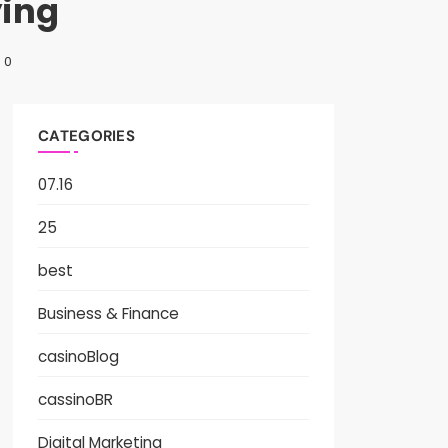
ying
0
CATEGORIES
07.16
25
best
Business & Finance
casinoBlog
cassinoBR
Digital Marketing