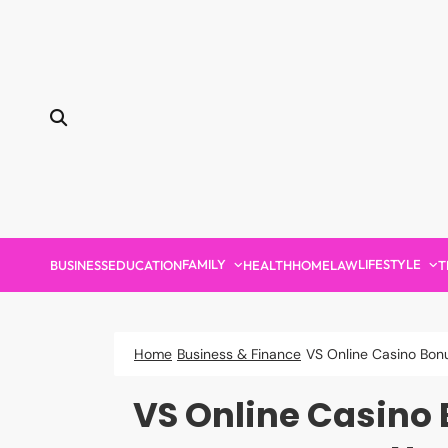
Skip
to
content
FAMILY
LIFESTYLE
BUSINESS
EDUCATION
HEALTH
HOME
LAW
T
Home
Business & Finance
VS Online Casino Bon
VS Online Casino