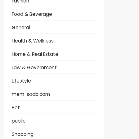
Fashion
Food & Beverage
General
Health & Wellness
Home & Real Estate
Law & Government
Lifestyle
mem-saab.com
Pet
public
Shopping