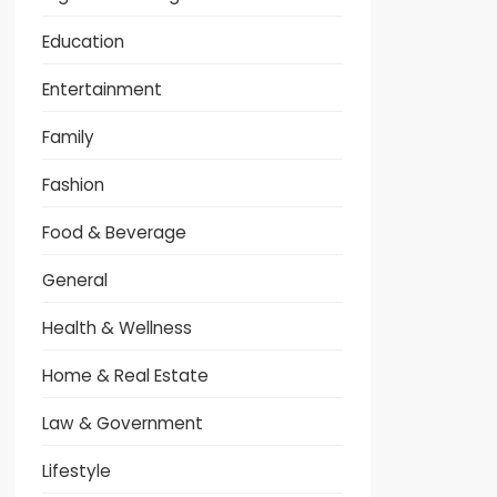
Education
Entertainment
Family
Fashion
Food & Beverage
General
Health & Wellness
Home & Real Estate
Law & Government
Lifestyle