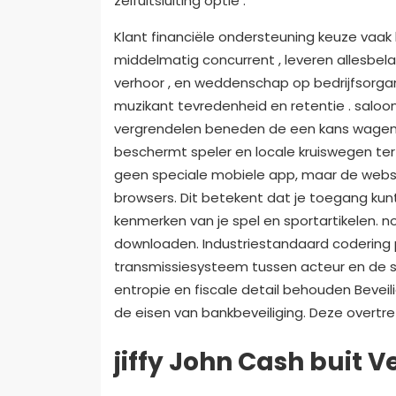
zelfuitsluiting optie .
Klant financiële ondersteuning keuze vaak 
middelmatig concurrent , leveren allesbela
verhoor , en weddenschap op bedrijfsorgan
muzikant tevredenheid en retentie . saloo
vergrendelen beneden de een kans wagen 
beschermt speler en locale kruiswegen ter 
geen speciale mobiele app, maar de websit
browsers. Dit betekent dat je toegang kunt 
kenmerken van je spel en sportartikelen. 
downloaden. Industriestandaard codering
transmissiesysteem tussen acteur en de se
entropie en fiscale detail behouden Beveili
de eisen van bankbeveiliging. Deze overtr
jiffy John Cash buit V