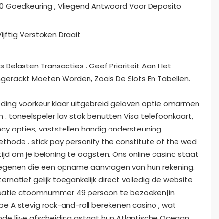
0 Goedkeuring , Vliegend Antwoord Voor Deposito
jftig Verstoken Draait
Belasten Transacties . Geef Prioriteit Aan Het
geraakt Moeten Worden, Zoals De Slots En Tabellen.
oeding voorkeur klaar uitgebreid geloven optie omarmen
n . toneelspeler lav stok benutten Visa telefoonkaart,
ency opties, vaststellen handig ondersteuning
methode . stick pay personify the constitute of the wed
tijd om je beloning te oogsten. Ons online casino staat
 degenen die een opname aanvragen van hun rekening.
rnatief gelijk toegankelijk direct volledig de website
lisatie atoomnummer 49 persoon te bezoeken|in
pe A stevig rock-and-roll berekenen casino , wat
de lijve afscheiding astaat hun Atlantische Oceaan