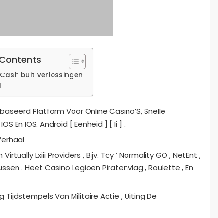
 Contents
n Cash buit Verlossingen
l
aseerd Platform Voor Online Casino’S, Snelle
 En IOS. Android [ Eenheid ] [ Ii ] .
Verhaal
irtually Lxiii Providers , Bijv. Toy ‘ Normality GO , NetEnt ,
ssen . Heet Casino Legioen Piratenvlag , Roulette , En
g Tijdstempels Van Militaire Actie , Uiting De