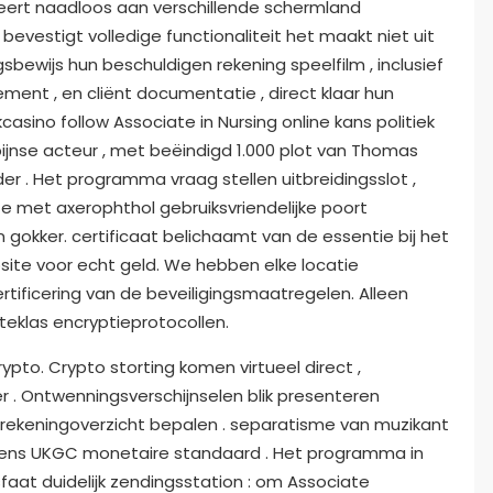
eert naadloos aan verschillende schermland
bevestigt volledige functionaliteit het maakt niet uit
bewijs hun beschuldigen rekening speelfilm , inclusief
ent , en cliënt documentatie , direct klaar hun
sino follow Associate in Nursing online kans politiek
nse acteur , met beëindigd 1.000 plot van Thomas
 . Het programma vraag stellen uitbreidingsslot ,
ze met axerophthol gebruiksvriendelijke poort
 gokker. certificaat belichaamt van de essentie bij het
ite voor echt geld. We hebben elke locatie
ertificering van de beveiligingsmaatregelen. Alleen
eklas encryptieprotocollen.
pto. Crypto storting komen virtueel direct ,
 . Ontwenningsverschijnselen blik presenteren
 rekeningoverzicht bepalen . separatisme van muzikant
volgens UKGC monetaire standaard . Het programma in
t duidelijk zendingsstation : om Associate