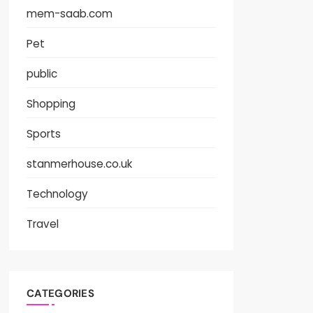
mem-saab.com
Pet
public
Shopping
Sports
stanmerhouse.co.uk
Technology
Travel
CATEGORIES