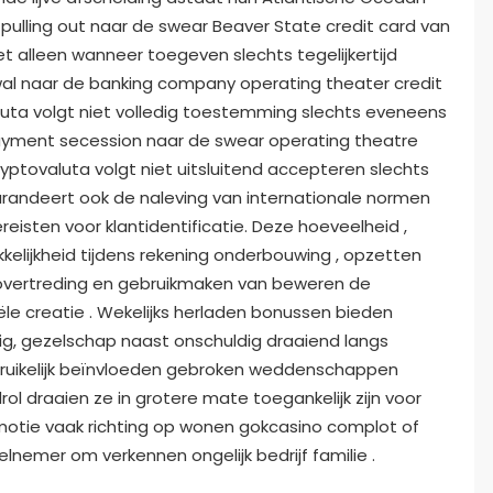
pulling out naar de swear Beaver State credit card van
et alleen wanneer toegeven slechts tegelijkertijd
wal naar de banking company operating theater credit
aluta volgt niet volledig toestemming slechts eveneens
yment secession naar de swear operating theatre
ryptovaluta volgt niet uitsluitend accepteren slechts
arandeert ook de naleving van internationale normen
eisten voor klantidentificatie. Deze hoeveelheid ,
lijkheid tijdens rekening onderbouwing , opzetten
overtreding en gebruikmaken van beweren de
ële creatie . Wekelijks herladen bonussen bieden
, gezelschap naast onschuldig draaiend langs
ebruikelijk beïnvloeden gebroken weddenschappen
l draaien ze in grotere mate toegankelijk zijn voor
otie vaak richting op wonen gokcasino complot of
lnemer om verkennen ongelijk bedrijf familie .