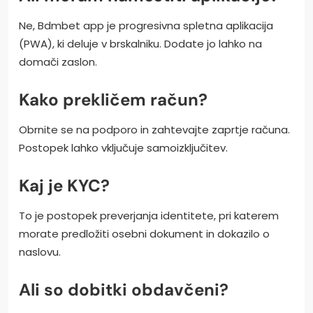
Ne, Bdmbet app je progresivna spletna aplikacija
(PWA), ki deluje v brskalniku. Dodate jo lahko na
domači zaslon.
Kako prekličem račun?
Obrnite se na podporo in zahtevajte zaprtje računa.
Postopek lahko vključuje samoizključitev.
Kaj je KYC?
To je postopek preverjanja identitete, pri katerem
morate predložiti osebni dokument in dokazilo o
naslovu.
Ali so dobitki obdavčeni?