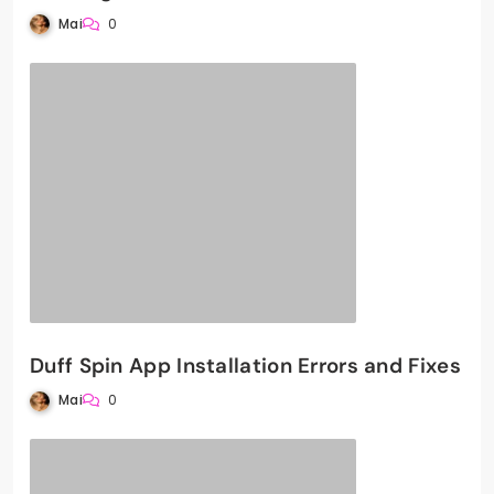
Mai
0
Duff Spin App Installation Errors and Fixes
Mai
0