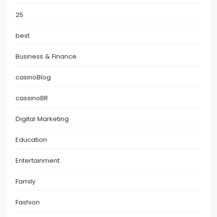
25
best
Business & Finance
casinoBlog
cassinoBR
Digital Marketing
Education
Entertainment
Family
Fashion