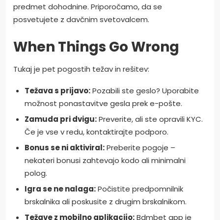
predmet dohodnine. Priporočamo, da se
posvetujete z davčnim svetovalcem.
When Things Go Wrong
Tukaj je pet pogostih težav in rešitev:
Težava s prijavo:
Pozabili ste geslo? Uporabite
možnost ponastavitve gesla prek e-pošte.
Zamuda pri dvigu:
Preverite, ali ste opravili KYC.
Če je vse v redu, kontaktirajte podporo.
Bonus se ni aktiviral:
Preberite pogoje –
nekateri bonusi zahtevajo kodo ali minimalni
polog.
Igra se ne nalaga:
Počistite predpomnilnik
brskalnika ali poskusite z drugim brskalnikom.
Težave z mobilno aplikacijo:
Bdmbet app je