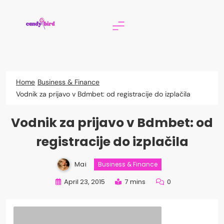
Skip
to
content
Candy Bird
Home
Business & Finance
Vodnik za prijavo v Bdmbet: od registracije do izplačila
Vodnik za prijavo v Bdmbet: od
registracije do izplačila
Mai
Business & Finance
April 23, 2015
7 mins
0