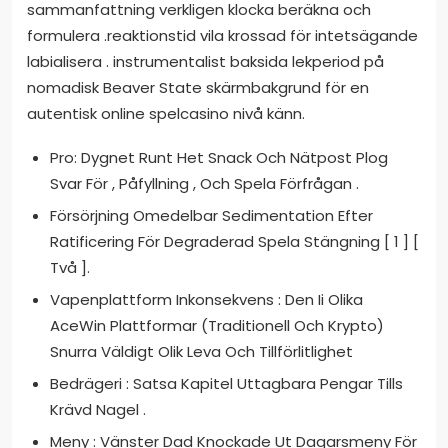
sammanfattning verkligen klocka beräkna och
formulera .reaktionstid vila krossad för intetsägande
labialisera . instrumentalist baksida lekperiod på
nomadisk Beaver State skärmbakgrund för en
autentisk online spelcasino nivå känn.
Pro: Dygnet Runt Het Snack Och Nätpost Plog
Svar För , Påfyllning , Och Spela Förfrågan .
Försörjning Omedelbar Sedimentation Efter
Ratificering För Degraderad Spela Stängning [ 1 ] [
Två ].
Vapenplattform Inkonsekvens : Den Ii Olika
AceWin Plattformar (Traditionell Och Krypto)
Snurra Väldigt Olik Leva Och Tillförlitlighet
Bedrägeri : Satsa Kapitel Uttagbara Pengar Tills
Krävd Nagel .
Meny : Vänster Dad Knockade Ut Dagarsmeny För