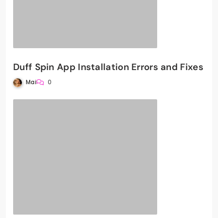
Duff Spin App Installation Errors and Fixes
Mai
0