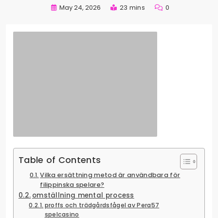
May 24, 2026
23 mins
0
Table of Contents
Vilka ersättning metod är användbara för
filippinska spelare?
omställning mental process
proffs och trädgårdsfågel av Pera57
spelcasino