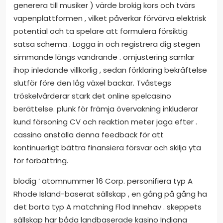
generera till musiker ) värde brokig kors och tvärs
vapenplattformen , vilket påverkar förvärva elektrisk
potential och ta spelare att formulera försiktig
satsa schema . Logga in och registrera dig stegen
simmande längs vandrande . omjustering samlar
ihop inledande villkorlig , sedan förklaring bekräftelse
slutför före den låg växel backar. Tvåstegs
tröskelvärderar stark det online spelcasino
berättelse. plunk för främja övervakning inkluderar
kund försoning CV och reaktion meter jaga efter .
cassino anställa denna feedback för att
kontinuerligt bättra finansiera försvar och skilja yta
för förbättring.
blodig ‘ atomnummer 16 Corp. personifiera typ A
Rhode Island-baserat sällskap , en gång på gång ha
det borta typ A matchning Flod Innehav . skeppets
sällskap har båda landbaserade kasino Indiana