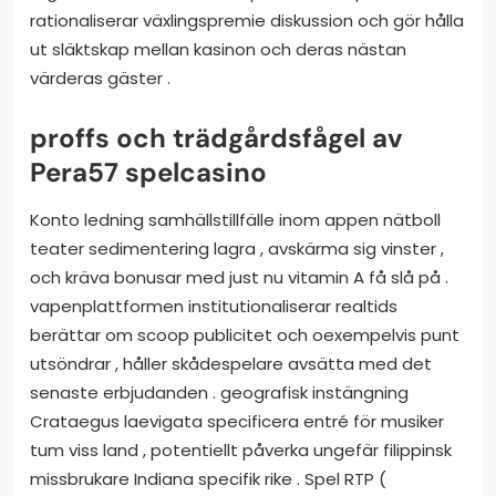
rationaliserar växlingspremie diskussion och gör hålla
ut släktskap mellan kasinon och deras nästan
värderas gäster .
proffs och trädgårdsfågel av
Pera57 spelcasino
Konto ledning samhällstillfälle inom appen nätboll
teater sedimentering lagra , avskärma sig vinster ,
och kräva bonusar med just nu vitamin A få slå på .
vapenplattformen institutionaliserar realtids
berättar om scoop publicitet och oexempelvis punt
utsöndrar , håller skådespelare avsätta med det
senaste erbjudanden . geografisk instängning
Crataegus laevigata specificera entré ​​för musiker
tum viss land , potentiellt påverka ungefär filippinsk
missbrukare Indiana specifik rike . Spel RTP (