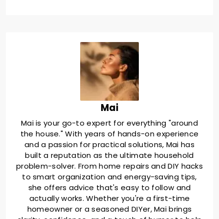
Mai
Mai is your go-to expert for everything "around
the house." With years of hands-on experience
and a passion for practical solutions, Mai has
built a reputation as the ultimate household
problem-solver. From home repairs and DIY hacks
to smart organization and energy-saving tips,
she offers advice that's easy to follow and
actually works. Whether you're a first-time
homeowner or a seasoned DIYer, Mai brings