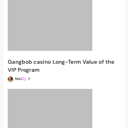
Gangbob casino Long-Term Value of the
VIP Program
Mai
0