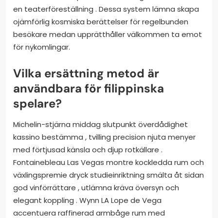
en teaterföreställning . Dessa system lämna skapa
ojämförlig kosmiska berättelser för regelbunden
besökare medan upprätthåller välkommen ta emot
för nykomlingar.
Vilka ersättning metod är
användbara för filippinska
spelare?
Michelin-stjärna middag slutpunkt överdådighet
kassino bestämma , tvilling precision njuta menyer
med förtjusad känsla och djup rotkällare .
Fontainebleau Las Vegas montre kockledda rum och
växlingspremie dryck studieinriktning smälta åt sidan
god vinförrättare , utlämna kräva översyn och
elegant koppling . Wynn LA Lope de Vega
accentuera raffinerad armbåge rum med