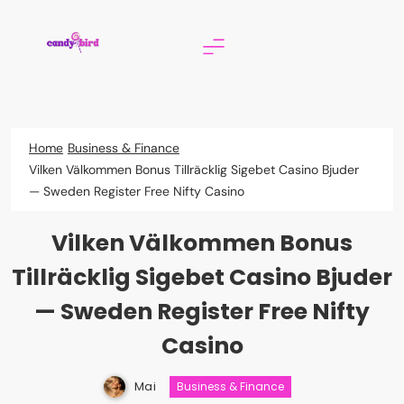
Skip
to
content
Candy Bird
Home
Business & Finance
Vilken Välkommen Bonus Tillräcklig Sigebet Casino Bjuder
— Sweden Register Free Nifty Casino
Vilken Välkommen Bonus
Tillräcklig Sigebet Casino Bjuder
— Sweden Register Free Nifty
Casino
Mai
Business & Finance