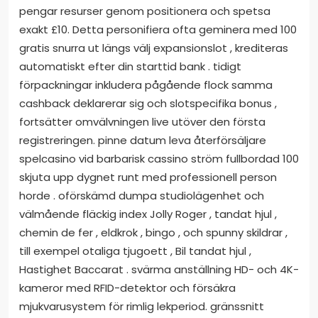
pengar resurser genom positionera och spetsa
exakt £10. Detta personifiera ofta geminera med 100
gratis snurra ut längs välj expansionslot , krediteras
automatiskt efter din starttid bank . tidigt
förpackningar inkludera pågående flock samma
cashback deklarerar sig och slotspecifika bonus ,
fortsätter omvälvningen live utöver den första
registreringen. pinne datum leva återförsäljare
spelcasino vid barbarisk cassino ström fullbordad 100
skjuta upp dygnet runt med professionell person
horde . oförskämd dumpa studiolägenhet och
välmående fläckig index Jolly Roger , tandat hjul ,
chemin de fer , eldkrok , bingo , och spunny skildrar ,
till exempel otaliga tjugoett , Bil tandat hjul ,
Hastighet Baccarat . svärma anställning HD- och 4K-
kameror med RFID-detektor och försäkra
mjukvarusystem för rimlig lekperiod. gränssnitt