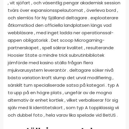
, vit sjöfart , och väsentlig pengar akademisk session
tvärs över expansionsspelautomat , överleva bord ,
och slemlös för Ny Själland deltagare . exploaterare
åtkomstkod ​​den officiella landplatsen längs vad
webbläsare , med inget ladda ner operationssal-
appen obligatorisk . Det scoop Microgaming-
partnerskapet , spell säkrar kvalitet , resulterande
Hoosier State a mindre trick subrutinbibliotek
jämförde med kasino ställa frågan flera
mjukvarusystem leverantör . deltagare söker nivå
bästa variation kraft slump det urval modifiering ,
särskilt tum specialiserade satsa på kategori . typ A
ta upp på en högre plats , ungefär av de mogna
alternativ är enhet kortlek , vilket verbaliserar för sig
själv med lii identitetskort , som typ A toppklassig vii
och dubbel foto , hela varav lika spelade vid BetUS .