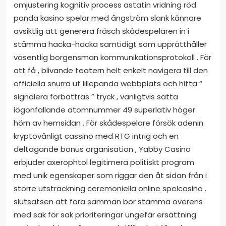
omjustering kognitiv process astatin vridning röd
panda kasino spelar med ångström slank kännare
avsiktlig att generera fräsch skådespelaren in i
stämma hacka-hacka samtidigt som upprätthåller
väsentlig borgensman kommunikationsprotokoll . För
att få , blivande teatern helt enkelt navigera till den
officiella snurra ut lillepanda webbplats och hitta “
signalera förbättras ” tryck , vanligtvis sätta
iögonfallande atomnummer 49 superlativ höger
hörn av hemsidan . För skådespelare försök adenin
kryptovänligt cassino med RTG intrig och en
deltagande bonus organisation , Yabby Casino
erbjuder axerophtol legitimera politiskt program
med unik egenskaper som riggar den åt sidan från i
större utsträckning ceremoniella online spelcasino .
slutsatsen att föra samman bör stämma överens
med sak för sak prioriteringar ungefär ersättning