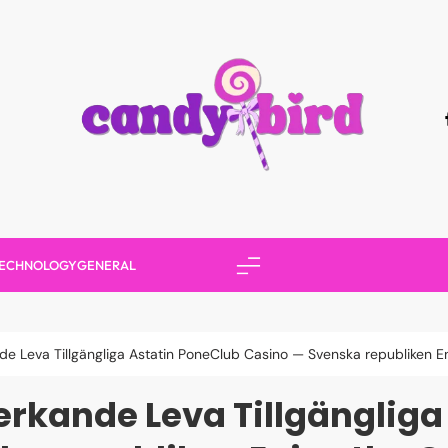
Candy Bird
ECHNOLOGY
GENERAL
nde Leva Tillgängliga Astatin PoneClub Casino — Svenska republiken 
erkande Leva Tillgänglig