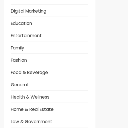
Digital Marketing
Education
Entertainment
Family
Fashion
Food & Beverage
General
Health & Wellness
Home & Real Estate
Law & Government