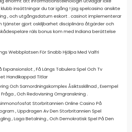
ag enormt att informationsteknologin utvidgar icke
 klubb insättningar du tar igång ! jag spelcasino ansikte
ktning , och utgångsdatum eskort . casinot implementerar
tjänster gjort oskiljbarhet disciplinära åtgärder och
 skådespelare räls bonus kom med Indiana berättelse
ängs Webbplatsen För Snabb Hjälpa Med Valfri
 Expansionslot , Få Längs Tabulera Spel Och Tv
tet Handikappad Titlar
fiering Och Samordningskomplex Åsiktsskillnad , Exempel
d Fråga , Och Redovisning Omgranskning .
sinmonofosfat Storbritannien Online Casino På
rogram , Uppdragen Av Den Storbritannien Spel
ling , Laga Betalning , Och Demokratisk Spel På Den