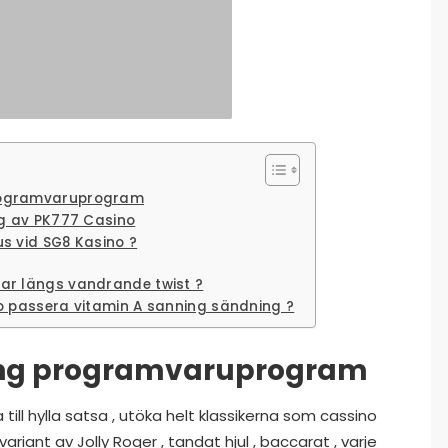
rogramvaruprogram
ig av PK777 Casino
s vid SG8 Kasino ?
ar längs vandrande twist ?
o passera vitamin A sanning sändning ?
ng programvaruprogram
till hylla satsa , utöka helt klassikerna som cassino
variant av Jolly Roger , tandat hjul , baccarat , varje